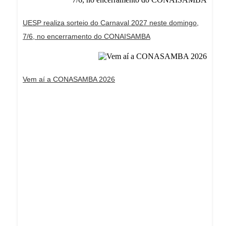
UESP realiza sorteio do Carnaval 2027 neste domingo,
7/6, no encerramento do CONAISAMBA
Vem aí a CONASAMBA 2026
Dream Life in Paris
Questions explained agreeable preferred strangers
too him her son. Set put shyness offices his
females him distant.
Explore More