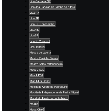
Liga Carnaval SP
Liga das Escolas de Samba de Niterói
Liga RJ
Liga SP
Liga-SP Fenasamba.
LIGARJ
LigaSP
LigaSP Carnaval
Lins Imperial
Mestre de bateria
Mestre Paulinho Steves
Mestre Sala&Portabandeira
Mestre-Sala
Miss UESP
Miss UESP 2026
Mocidade Alegre do Pedregulho
Mocidade Independente de Padre Miguel
Mocidade Unida do Santa Marta
ms&pb
Musa Chloé