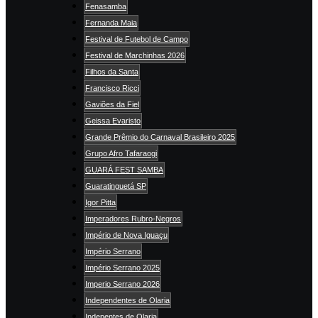
Fenasamba
Fernanda Maia
Festival de Futebol de Campo
Festival de Marchinhas 2026
Filhos da Santa
Francisco Ricci
Gaviões da Fiel
Geissa Evaristo
Grande Prêmio do Carnaval Brasileiro 2025
Grupo Afro Tafaraogi
GUARÁ FEST SAMBA
Guaratinguetá SP
Igor Pitta
Imperadores Rubro-Negros
Império de Nova Iguaçu
Império Serrano
Império Serrano 2025
Imperio Serrano 2026
Independentes de Olaria
Indepentes de Olaria