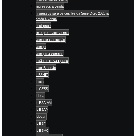
ingressos a venda
Ingressos para os desfiles da Série Ouro 2025 já
estão à venda
Intérprete
intérprete Vitor Cunha
Jennifer Conceição
Jongo
Jongo da Serrinha
Leão de Nova Iguaçu
Leci Brandão
LESNIT
Lexa
LICESS
Liesa
LIESA-AM
LIESAP
Liesarj
LIESF
LIESMG