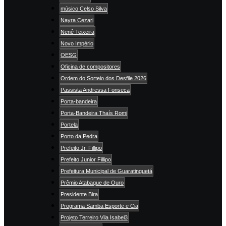
músico Celso Silva
Nayra Cezari
Nenê Teixeira
Novo Império
OESG
Oficina de compositores
Ordem do Sorteio dos Desfile 2026
Passista Andressa Fonseca
Porta-bandeira
Porta-Bandeira Thaís Romi
Portela
Porto da Pedra
Prefeito Jr. Fillipo
Prefeito Junior Fillipo
Prefeitura Municipal de Guaratinguetá
Prêmio Atabaque de Ouro
Presidente Bira
Programa Samba Esporte e Cia
Projeto Terreiro Vila Isabel3