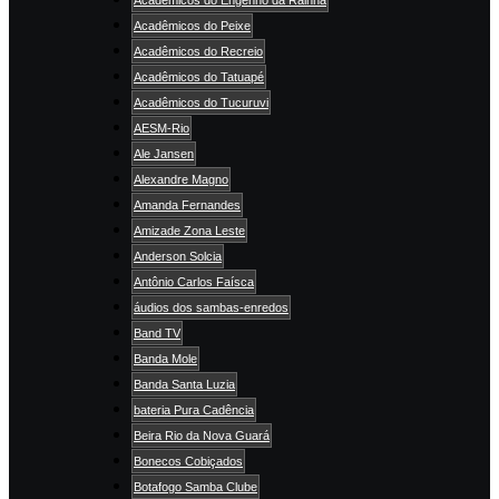
Acadêmicos do Peixe
Acadêmicos do Recreio
Acadêmicos do Tatuapé
Acadêmicos do Tucuruvi
AESM-Rio
Ale Jansen
Alexandre Magno
Amanda Fernandes
Amizade Zona Leste
Anderson Solcia
Antônio Carlos Faísca
áudios dos sambas-enredos
Band TV
Banda Mole
Banda Santa Luzia
bateria Pura Cadência
Beira Rio da Nova Guará
Bonecos Cobiçados
Botafogo Samba Clube