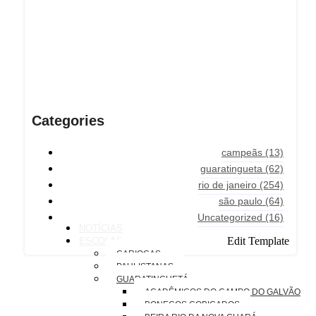
Categories
campeãs
(13)
guaratingueta
(62)
rio de janeiro
(254)
são paulo
(64)
Uncategorized
(16)
NOTÍCIAS
Edit Template
ESCOLAS
CARIOCAS
PAULISTANAS
GUARATINGUETÁ
ACADÊMICOS DO CAMPO DO GALVÃO
BONECOS COBIÇADOS