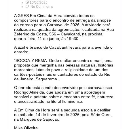
10/06/2025
No Comments
A GRES Em Cima da Hora convida todos os
compositores para o encontro de entrega da sinopse
do enredo para o Carnaval de 2026. A atividade será
realizada na quadra da agremiação, localizada na Rua
Zeferino da Costa, 556 – Cavalcanti, na próxima
quarta-feira, 11 de junho, às 19h30.
A azul e branco de Cavalcanti levará para a avenida o
enredo:
“SOCOA-Y-REMA: Onde o altar encontra o mar”, uma
proposta que mergulha nas belezas naturais, histórias
marcantes, lutas do povo e religiosidade de um dos
cartões-postais mais encantadores do estado do Rio
de Janeiro: Saquarema.
O enredo está sendo desenvolvido pelo carnavalesco
Rodrigo Almeida, que aposta em uma abordagem
sensível e potente sobre o encontro entre fé, natureza
e ancestralidade no litoral fluminense.
A Em Cima da Hora será a segunda escola a desfilar
no sábado, 14 de fevereiro de 2026, pela Série Ouro,
na Marquês de Sapucaí.
Mika Oliveira