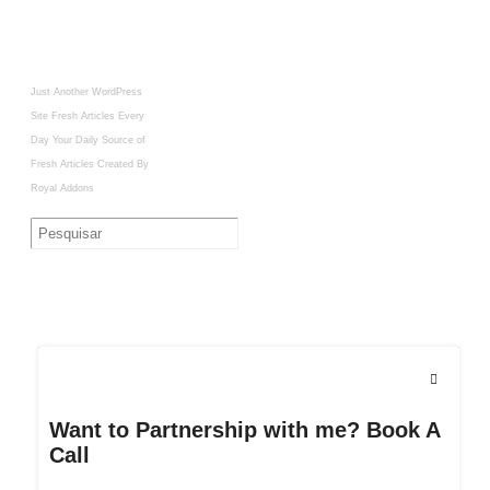
Just Another WordPress
Site
Fresh Articles Every
Day
Your Daily Source of
Fresh Articles
Created By
Royal Addons
Want to Partnership with me? Book A
Call