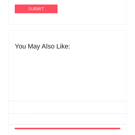
You May Also Like:
Agenda do Samba: Guará e Região – Confira os
eventos!
By
Admin
UESP realiza sorteio do Carnaval 2027 neste
domingo, 7/6, no encerramento do CONAISAMBA
By
Admin