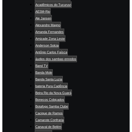
Acadêmicos do Tucuruvi
AESM-Rio
Ale Jansen
Alexandre Magno
Amanda Fernandes
Amizade Zona Leste
Anderson Solcia
Antônio Carlos Faísca
áudios dos sambas-enredos
Band TV
Banda Mole
Banda Santa Luzia
bateria Pura Cadência
Beira Rio da Nova Guará
Bonecos Cobiçados
Botafogo Samba Clube
Cacique de Ramos
Camarote Confraria
Canaval de Belém