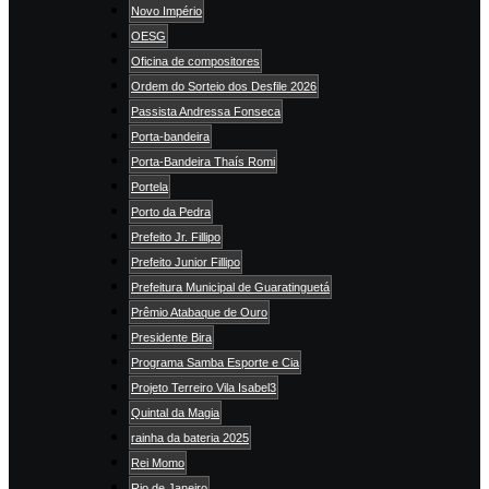
Novo Império
OESG
Oficina de compositores
Ordem do Sorteio dos Desfile 2026
Passista Andressa Fonseca
Porta-bandeira
Porta-Bandeira Thaís Romi
Portela
Porto da Pedra
Prefeito Jr. Fillipo
Prefeito Junior Fillipo
Prefeitura Municipal de Guaratinguetá
Prêmio Atabaque de Ouro
Presidente Bira
Programa Samba Esporte e Cia
Projeto Terreiro Vila Isabel3
Quintal da Magia
rainha da bateria 2025
Rei Momo
Rio de Janeiro