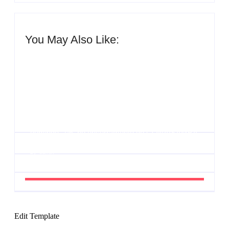
You May Also Like:
Agenda do Samba: Guará e Região – Confira os
eventos!
By
Admin
UESP realiza sorteio do Carnaval 2027 neste
domingo, 7/6, no encerramento do CONAISAMBA
By
Admin
Edit Template