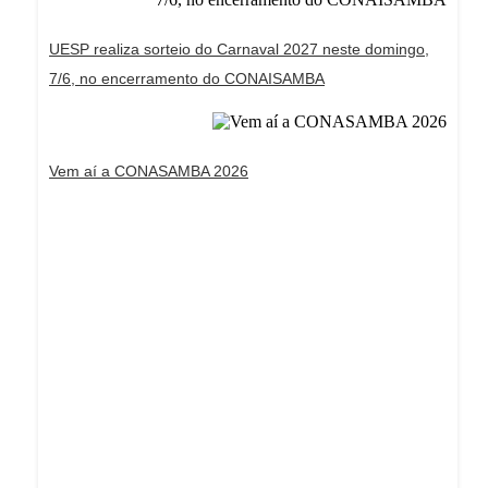
UESP realiza sorteio do Carnaval 2027 neste domingo,
7/6, no encerramento do CONAISAMBA
Vem aí a CONASAMBA 2026
Dream Life in Paris
Questions explained agreeable preferred strangers
too him her son. Set put shyness offices his
females him distant.
Explore More