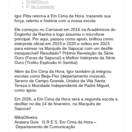
09/05/2025
No Comments
Igor Pitta retorna à Em Cima da Hora, trazendo sua
força, talento e história com a nossa escola.
Ele começou no Carnaval em 2016 na Acadêmicos do
Engenho da Rainha e logo assumiu o microfone
principal. Por aqui, passou como apoio, brilhou como
intérprete oficial em 2019 e 2020 e voltou em 2023
para estrear na Marquês de Sapucaí com um desfile
inesquecível! Resultado? Prêmio Revelação da Série
Ouro (Feras da Sapucaí) e Melhor Intérprete da Série
Ouro (Troféu Explosão In Samba).
Além da Em Cima da Hora, Igor também já integrou
escolas como Beija-Flor (departamento musical),
Sereno de Campo Grande, Unidos da Vila Santa
Tereza e Mocidade Independente de Padre Miguel,
como apoio.
Em 2026, a Em Cima da Hora será a segunda escola a
desfilar no dia 14 de fevereiro, na Marquês de
Sapucaí!
MikaOliveira
Anaiara Gois G.R.E.S. Em Cima da Hora
–
Departamento de Comunicação