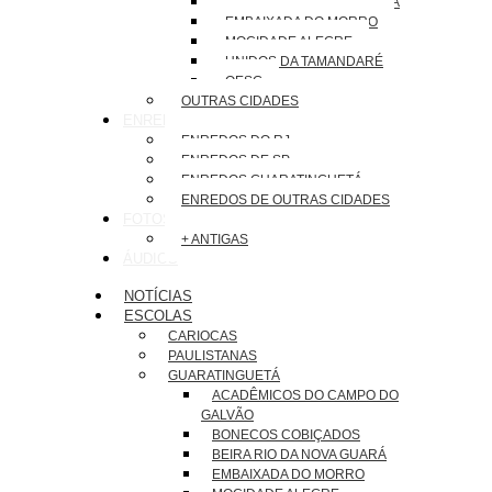
BEIRA RIO DA NOVA GUARÁ
EMBAIXADA DO MORRO
MOCIDADE ALEGRE
UNIDOS DA TAMANDARÉ
OESG
OUTRAS CIDADES
ENREDOS
ENREDOS DO RJ
ENREDOS DE SP
ENREDOS GUARATINGUETÁ
ENREDOS DE OUTRAS CIDADES
FOTOS
+ ANTIGAS
ÁUDIOS
NOTÍCIAS
ESCOLAS
CARIOCAS
PAULISTANAS
GUARATINGUETÁ
ACADÊMICOS DO CAMPO DO
GALVÃO
BONECOS COBIÇADOS
BEIRA RIO DA NOVA GUARÁ
EMBAIXADA DO MORRO