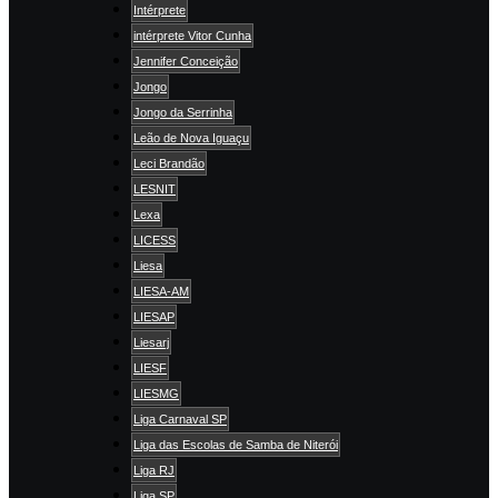
Intérprete
intérprete Vitor Cunha
Jennifer Conceição
Jongo
Jongo da Serrinha
Leão de Nova Iguaçu
Leci Brandão
LESNIT
Lexa
LICESS
Liesa
LIESA-AM
LIESAP
Liesarj
LIESF
LIESMG
Liga Carnaval SP
Liga das Escolas de Samba de Niterói
Liga RJ
Liga SP