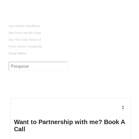
Just Another WordPress
Site
Fresh Articles Every
Day
Your Daily Source of
Fresh Articles
Created By
Royal Addons
Want to Partnership with me? Book A
Call