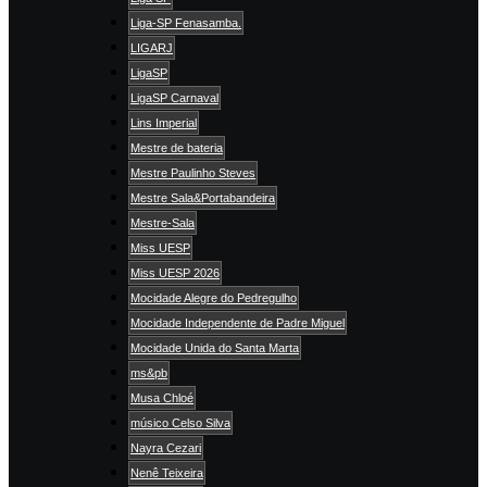
Liga-SP Fenasamba.
LIGARJ
LigaSP
LigaSP Carnaval
Lins Imperial
Mestre de bateria
Mestre Paulinho Steves
Mestre Sala&Portabandeira
Mestre-Sala
Miss UESP
Miss UESP 2026
Mocidade Alegre do Pedregulho
Mocidade Independente de Padre Miguel
Mocidade Unida do Santa Marta
ms&pb
Musa Chloé
músico Celso Silva
Nayra Cezari
Nenê Teixeira