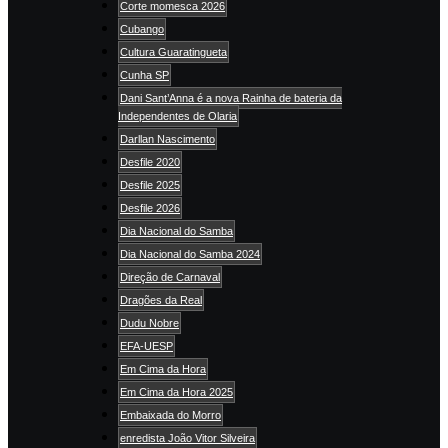
Corte momesca 2026
Cubango
Cultura Guaratingueta
Cunha SP
Dani Sant’Anna é a nova Rainha de bateria da
Independentes de Olaria
Darllan Nascimento
Desfile 2020
Desfile 2025
Desfile 2026
Dia Nacional do Samba
Dia Nacional do Samba 2024
Direção de Carnaval
Dragões da Real
Dudu Nobre
EFA-UESP
Em Cima da Hora
Em Cima da Hora 2025
Embaixada do Morro
enredista João Vitor Silveira