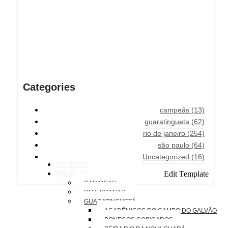
Categories
campeãs
(13)
guaratingueta
(62)
rio de janeiro
(254)
são paulo
(64)
Uncategorized
(16)
NOTÍCIAS
Edit Template
ESCOLAS
CARIOCAS
PAULISTANAS
GUARATINGUETÁ
ACADÊMICOS DO CAMPO DO GALVÃO
BONECOS COBIÇADOS