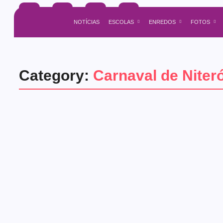
NOTÍCIAS
ESCOLAS
ENREDOS
FOTOS
Category:
Carnaval de Niteró
rio de janeiro
LESNIT tem nova diretoria para o
16/10/2025
-
No Comments
admin
Em reunião realizada na última terça-feira, 14 de outubro de 2025,
de Samba de Niterói (LESNIT), que estará à frente da...
Read More