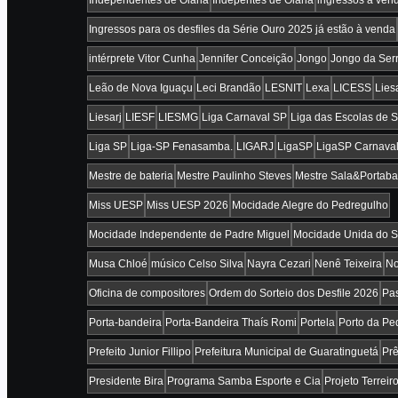
Ingressos para os desfiles da Série Ouro 2025 já estão à venda
intérprete Vitor Cunha
Jennifer Conceição
Jongo
Jongo da Ser
Leão de Nova Iguaçu
Leci Brandão
LESNIT
Lexa
LICESS
Lies
Liesarj
LIESF
LIESMG
Liga Carnaval SP
Liga das Escolas de 
Liga SP
Liga-SP Fenasamba.
LIGARJ
LigaSP
LigaSP Carnava
Mestre de bateria
Mestre Paulinho Steves
Mestre Sala&Portaba
Miss UESP
Miss UESP 2026
Mocidade Alegre do Pedregulho
Mocidade Independente de Padre Miguel
Mocidade Unida do S
Musa Chloé
músico Celso Silva
Nayra Cezari
Nenê Teixeira
No
Oficina de compositores
Ordem do Sorteio dos Desfile 2026
Pas
Porta-bandeira
Porta-Bandeira Thaís Romi
Portela
Porto da Pe
Prefeito Junior Fillipo
Prefeitura Municipal de Guaratinguetá
Pr
Presidente Bira
Programa Samba Esporte e Cia
Projeto Terreir