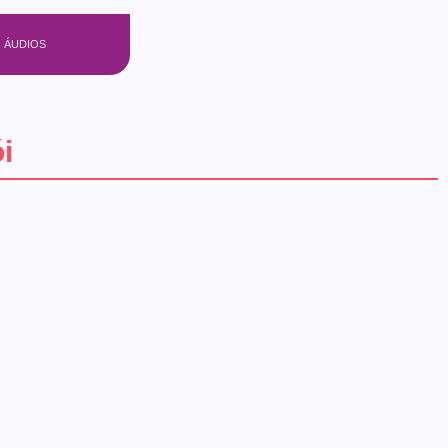
ÁUDIOS
i
 triênio 2026/2028
 foi eleita por aclamação a nova Diretoria Executiva da Liga das Escolas