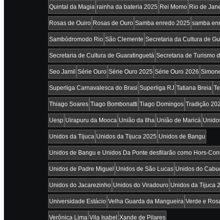
Quintal da Magia
rainha da bateria 2025
Rei Momo
Rio de Jane
Rosas de Ouiro
Rosas de Ouro
Samba enredo 2025
samba en
Sambódromodo Rio
São Clemente
Secretaria da Cultura de G
Secretaria de Cultura de Guaratinguetá
Secretaria de Turismo 
Seo Jamil
Série Ouro
Série Ouro 2025
Série Ouro 2026
Simon
Superliga Carnavalesca do Brasi
Superliga RJ
Tatiana Breia
Te
Thiago Soares
Tiago Bombonatti
Tiago Domingos
Tradição 20
Uesp
Uirapuru da Mooca
União da Ilha
União de Maricá
Unido
Unidos da Tijuca
Unidos da Tijuca 2025
Unidos de Bangu
Unidos de Bangu e Unidos Da Ponte desfilarão como Hors-Con
Unidos de Padre Miguel
Unidos de São Lucas
Unidos do Cabu
Unidos do Jacarezinho
Unidos do Viradouro
Unidos da Tijuca 
Universidade Estácio
Velha Guarda da Mangueira
Verde e Ros
Verônica Lima
Vila Isabel
Xande de Pilares