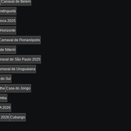
Canaval de Belém
ratinguetá
ioca 2025
 Horizonte
Carnaval de Florianópolis
de Niterói
naval de São Paulo 2025
rnaval de Uruguaiana
 do Sul
the
Casa do Jongo
amba
 2026
 2026
Cubango