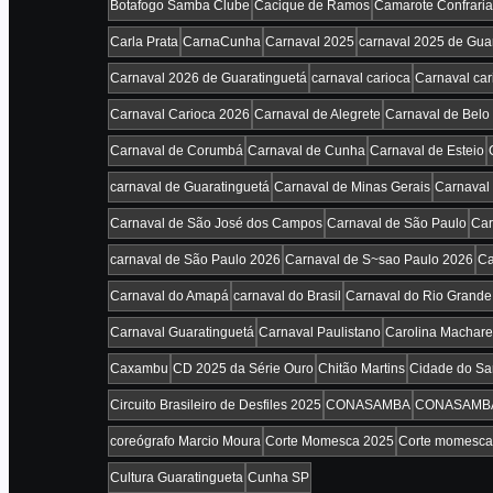
Botafogo Samba Clube
Cacique de Ramos
Camarote Confraria
Carla Prata
CarnaCunha
Carnaval 2025
carnaval 2025 de Gua
Carnaval 2026 de Guaratinguetá
carnaval carioca
Carnaval car
Carnaval Carioca 2026
Carnaval de Alegrete
Carnaval de Belo
Carnaval de Corumbá
Carnaval de Cunha
Carnaval de Esteio
carnaval de Guaratinguetá
Carnaval de Minas Gerais
Carnaval 
Carnaval de São José dos Campos
Carnaval de São Paulo
Car
carnaval de São Paulo 2026
Carnaval de S~sao Paulo 2026
Ca
Carnaval do Amapá
carnaval do Brasil
Carnaval do Rio Grande
Carnaval Guaratinguetá
Carnaval Paulistano
Carolina Machare
Caxambu
CD 2025 da Série Ouro
Chitão Martins
Cidade do S
Circuito Brasileiro de Desfiles 2025
CONASAMBA
CONASAMBA
coreógrafo Marcio Moura
Corte Momesca 2025
Corte momesca
Cultura Guaratingueta
Cunha SP