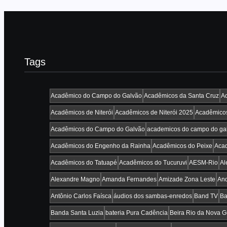
Tags
Acadêmico do Campo do Galvão
Acadêmicos da Santa Cruz
Ac
Acadêmicos de Niterói
Acadêmicos de Niterói 2025
Acadêmicos
Acadêmicos do Campo do Galvão
academicos do campo do ga
Acadêmicos do Engenho da Rainha
Acadêmicos do Peixe
Acad
Acadêmicos do Tatuapé
Acadêmicos do Tucuruvi
AESM-Rio
Al
Alexandre Magno
Amanda Fernandes
Amizade Zona Leste
And
Antônio Carlos Faísca
áudios dos sambas-enredos
Band TV
Ba
Banda Santa Luzia
bateria Pura Cadência
Beira Rio da Nova 