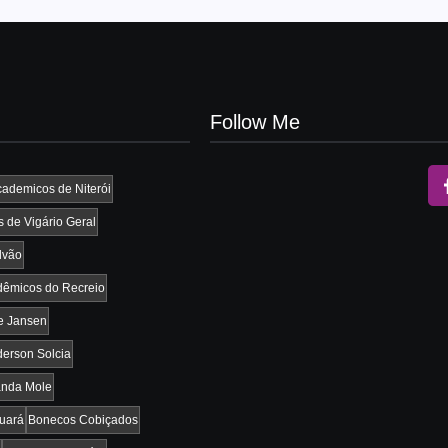
Follow Me
ademicos de Niterói
 de Vigário Geral
lvão
êmicos do Recreio
e Jansen
erson Solcia
nda Mole
Guará
Bonecos Cobiçados