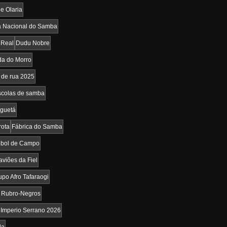
e Olaria
a Nacional do Samba
 Real
Dudu Nobre
a do Morro
 de rua 2025
scolas de samba
nguetá
rota
Fábrica do Samba
tebol de Campo
aviões da Fiel
upo Afro Tafaraogi
 Rubro-Negros
Imperio Serrano 2026
da