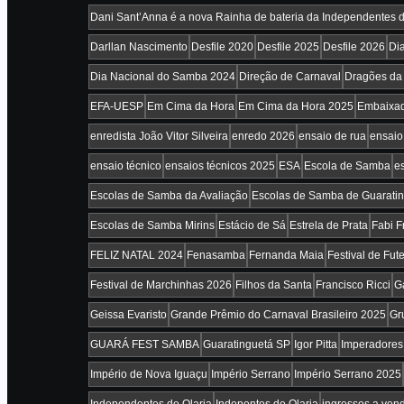
Dani Sant’Anna é a nova Rainha de bateria da Independentes d
Darllan Nascimento
Desfile 2020
Desfile 2025
Desfile 2026
Di
Dia Nacional do Samba 2024
Direção de Carnaval
Dragões da
EFA-UESP
Em Cima da Hora
Em Cima da Hora 2025
Embaixad
enredista João Vitor Silveira
enredo 2026
ensaio de rua
ensaio
ensaio técnico
ensaios técnicos 2025
ESA
Escola de Samba
e
Escolas de Samba da Avaliação
Escolas de Samba de Guarati
Escolas de Samba Mirins
Estácio de Sá
Estrela de Prata
Fabi F
FELIZ NATAL 2024
Fenasamba
Fernanda Maia
Festival de Fu
Festival de Marchinhas 2026
Filhos da Santa
Francisco Ricci
G
Geissa Evaristo
Grande Prêmio do Carnaval Brasileiro 2025
Gr
GUARÁ FEST SAMBA
Guaratinguetá SP
Igor Pitta
Imperadores
Império de Nova Iguaçu
Império Serrano
Império Serrano 2025
Independentes de Olaria
Indepentes de Olaria
ingressos a ven