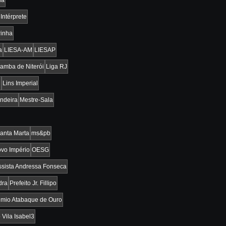
Intérprete
rinha
a
LIESA-AM
LIESAP
Samba de Niterói
Liga RJ
l
Lins Imperial
ndeira
Mestre-Sala
anta Marta
ms&pb
vo Império
OESG
sista Andressa Fonseca
dra
Prefeito Jr. Fillipo
êmio Atabaque de Ouro
o Vila Isabel3