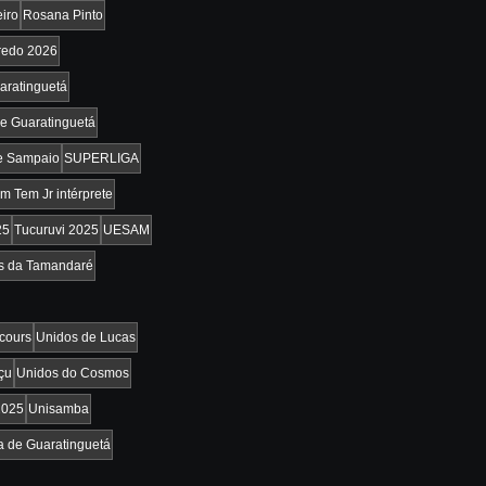
iro
Rosana Pinto
redo 2026
uaratinguetá
de Guaratinguetá
e Sampaio
SUPERLIGA
m Tem Jr intérprete
25
Tucuruvi 2025
UESAM
s da Tamandaré
cours
Unidos de Lucas
çu
Unidos do Cosmos
2025
Unisamba
a de Guaratinguetá