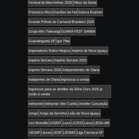
Festival de Marchinhas 2026
Filhos da Santa
Francisco Ricci
Gaviões da Fiel
Geissa Evaristo
Grande Prêmio do Carnaval Brasileiro 2025
Grupo Afro Tafaraogi
GUARÁ FEST SAMBA
Guaratinguetá SP
Igor Pitta
Imperadores Rubro-Negros
Império de Nova Iguaçu
Império Serrano
Império Serrano 2025
Imperio Serrano 2026
Independentes de Olaria
Indepentes de Olaria
ingressos a venda
Ingressos para os desfiles da Série Ouro 2025 já
estão à venda
Intérprete
intérprete Vitor Cunha
Jennifer Conceição
Jongo
Jongo da Serrinha
Leão de Nova Iguaçu
Leci Brandão
LESNIT
Lexa
LICESS
Liesa
LIESA-AM
LIESAP
Liesarj
LIESF
LIESMG
Liga Carnaval SP