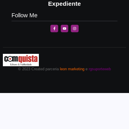
Expediente
Follow Me
© 2023 Created parceria
leon marketing
e
rgsuporteweb