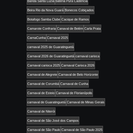
Banda Santa Luzia
bateria Pura Cadência
Beira Rio da Nova Guará
Bonecos Cobiçados
Botafogo Samba Clube
Cacique de Ramos
Camarote Confraria
Canaval de Belém
Carla Prata
CarnaCunha
Carnaval 2025
carnaval 2025 de Guaratinguetá
Carnaval 2026 de Guaratinguetá
carnaval carioca
Carnaval carioca 2025
Carnaval Carioca 2026
Carnaval de Alegrete
Carnaval de Belo Horizonte
Carnaval de Corumbá
Carnaval de Cunha
Carnaval de Esteio
Carnaval de Florianópolis
carnaval de Guaratinguetá
Carnaval de Minas Gerais
Carnaval de Niterói
Carnaval de São José dos Campos
Carnaval de São Paulo
Carnaval de São Paulo 2025