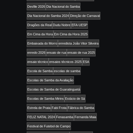
Desfile 2026
Dia Nacional do Samba
Dia Nacional do Samba 2024
Direção de Carnaval
Dragões da Real
Dudu Nobre
EFA-UESP
Em Cima da Hora
Em Cima da Hora 2025
Embaixada do Morro
enredista João Vitor Silveira
enredo 2026
ensaio de rua
ensaio de rua 2025
ensaio técnico
ensaios técnicos 2025
ESA
Escola de Samba
escolas de samba
Escolas de Samba da Avaliação
Escolas de Samba de Guaratinguetá
Escolas de Samba Mirins
Estácio de Sá
Estrela de Prata
Fabi Frota
Fábrica do Samba
FELIZ NATAL 2024
Fenasamba
Fernanda Maia
Festival de Futebol de Campo