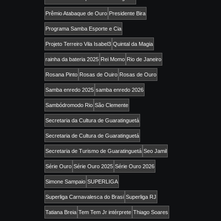
Prêmio Atabaque de Ouro
Presidente Bira
Programa Samba Esporte e Cia
Projeto Terreiro Vila Isabel3
Quintal da Magia
rainha da bateria 2025
Rei Momo
Rio de Janeiro
Rosana Pinto
Rosas de Ouiro
Rosas de Ouro
Samba enredo 2025
samba enredo 2026
Sambódromodo Rio
São Clemente
Secretaria da Cultura de Guaratinguetá
Secretaria de Cultura de Guaratinguetá
Secretaria de Turismo de Guaratinguetá
Seo Jamil
Série Ouro
Série Ouro 2025
Série Ouro 2026
Simone Sampaio
SUPERLIGA
Superliga Carnavalesca do Brasi
Superliga RJ
Tatiana Breia
Tem Tem Jr intérprete
Thiago Soares