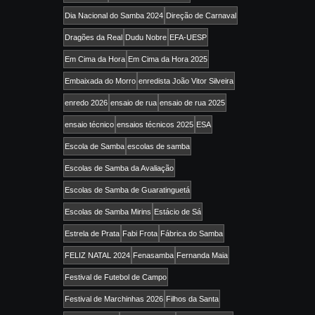
Dia Nacional do Samba 2024
Direção de Carnaval
Dragões da Real
Dudu Nobre
EFA-UESP
Em Cima da Hora
Em Cima da Hora 2025
Embaixada do Morro
enredista João Vitor Silveira
enredo 2026
ensaio de rua
ensaio de rua 2025
ensaio técnico
ensaios técnicos 2025
ESA
Escola de Samba
escolas de samba
Escolas de Samba da Avaliação
Escolas de Samba de Guaratinguetá
Escolas de Samba Mirins
Estácio de Sá
Estrela de Prata
Fabi Frota
Fábrica do Samba
FELIZ NATAL 2024
Fenasamba
Fernanda Maia
Festival de Futebol de Campo
Festival de Marchinhas 2026
Filhos da Santa