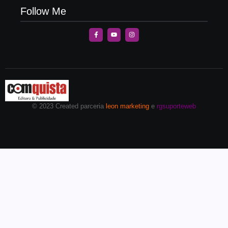
Follow Me
© 2023 Created parceria
leon marketing
e
rgsuporteweb