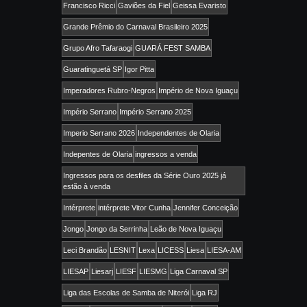
Francisco Ricci
Gaviões da Fiel
Geissa Evaristo
Grande Prêmio do Carnaval Brasileiro 2025
Grupo Afro Tafaraogi
GUARÁ FEST SAMBA
Guaratinguetá SP
Igor Pitta
Imperadores Rubro-Negros
Império de Nova Iguaçu
Império Serrano
Império Serrano 2025
Imperio Serrano 2026
Independentes de Olaria
Indepentes de Olaria
ingressos a venda
Ingressos para os desfiles da Série Ouro 2025 já
estão à venda
Intérprete
intérprete Vitor Cunha
Jennifer Conceição
Jongo
Jongo da Serrinha
Leão de Nova Iguaçu
Leci Brandão
LESNIT
Lexa
LICESS
Liesa
LIESA-AM
LIESAP
Liesarj
LIESF
LIESMG
Liga Carnaval SP
Liga das Escolas de Samba de Niterói
Liga RJ