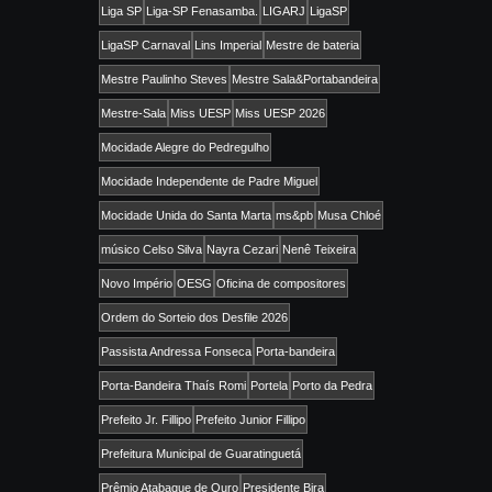
Liga SP
Liga-SP Fenasamba.
LIGARJ
LigaSP
LigaSP Carnaval
Lins Imperial
Mestre de bateria
Mestre Paulinho Steves
Mestre Sala&Portabandeira
Mestre-Sala
Miss UESP
Miss UESP 2026
Mocidade Alegre do Pedregulho
Mocidade Independente de Padre Miguel
Mocidade Unida do Santa Marta
ms&pb
Musa Chloé
músico Celso Silva
Nayra Cezari
Nenê Teixeira
Novo Império
OESG
Oficina de compositores
Ordem do Sorteio dos Desfile 2026
Passista Andressa Fonseca
Porta-bandeira
Porta-Bandeira Thaís Romi
Portela
Porto da Pedra
Prefeito Jr. Fillipo
Prefeito Junior Fillipo
Prefeitura Municipal de Guaratinguetá
Prêmio Atabaque de Ouro
Presidente Bira