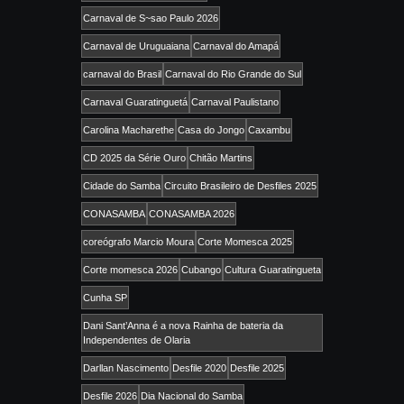
Carnaval de S~sao Paulo 2026
Carnaval de Uruguaiana
Carnaval do Amapá
carnaval do Brasil
Carnaval do Rio Grande do Sul
Carnaval Guaratinguetá
Carnaval Paulistano
Carolina Macharethe
Casa do Jongo
Caxambu
CD 2025 da Série Ouro
Chitão Martins
Cidade do Samba
Circuito Brasileiro de Desfiles 2025
CONASAMBA
CONASAMBA 2026
coreógrafo Marcio Moura
Corte Momesca 2025
Corte momesca 2026
Cubango
Cultura Guaratingueta
Cunha SP
Dani Sant’Anna é a nova Rainha de bateria da
Independentes de Olaria
Darllan Nascimento
Desfile 2020
Desfile 2025
Desfile 2026
Dia Nacional do Samba