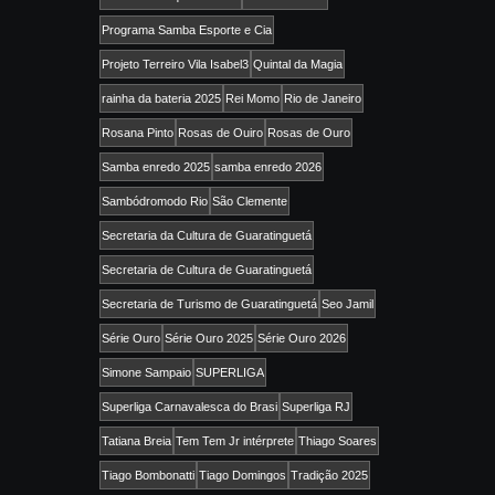
Programa Samba Esporte e Cia
Projeto Terreiro Vila Isabel3
Quintal da Magia
rainha da bateria 2025
Rei Momo
Rio de Janeiro
Rosana Pinto
Rosas de Ouiro
Rosas de Ouro
Samba enredo 2025
samba enredo 2026
Sambódromodo Rio
São Clemente
Secretaria da Cultura de Guaratinguetá
Secretaria de Cultura de Guaratinguetá
Secretaria de Turismo de Guaratinguetá
Seo Jamil
Série Ouro
Série Ouro 2025
Série Ouro 2026
Simone Sampaio
SUPERLIGA
Superliga Carnavalesca do Brasi
Superliga RJ
Tatiana Breia
Tem Tem Jr intérprete
Thiago Soares
Tiago Bombonatti
Tiago Domingos
Tradição 2025