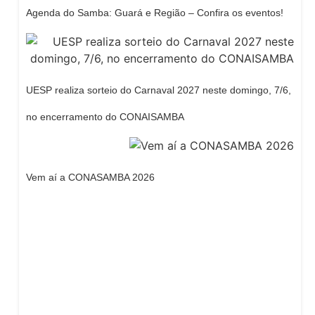
Agenda do Samba: Guará e Região – Confira os eventos!
UESP realiza sorteio do Carnaval 2027 neste domingo, 7/6,
no encerramento do CONAISAMBA
Vem aí a CONASAMBA 2026
Dream Life in Paris
Questions explained agreeable preferred strangers
too him her son. Set put shyness offices his females
him distant.
Explore More