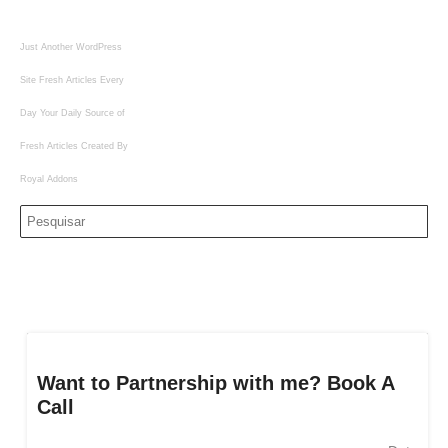
Just Another WordPress
Site
Fresh Articles Every
Day
Your Daily Source of
Fresh Articles
Created By
Royal Addons
Want to Partnership with me? Book A
Call