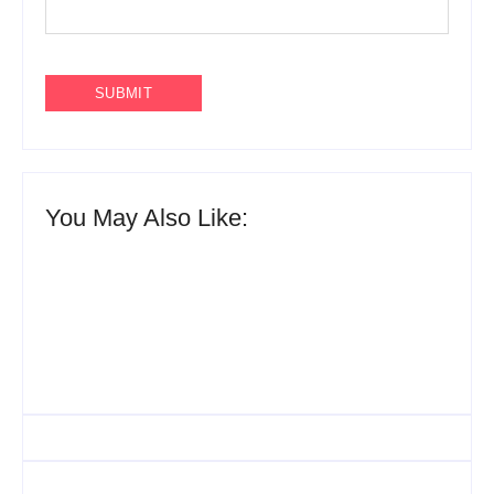
You May Also Like:
Agenda do Samba: Guará e Região – Confira os
eventos!
By
Admin
UESP realiza sorteio do Carnaval 2027 neste
domingo, 7/6, no encerramento do CONAISAMBA
By
Admin