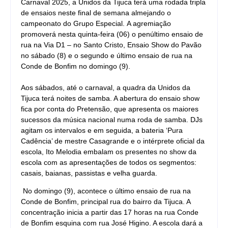
Carnaval 2025, a Unidos da Tijuca terá uma rodada tripla
de ensaios neste final de semana almejando o
campeonato do Grupo Especial. A agremiação
promoverá nesta quinta-feira (06) o penúltimo ensaio de
rua na Via D1 – no Santo Cristo, Ensaio Show do Pavão
no sábado (8) e o segundo e último ensaio de rua na
Conde de Bonfim no domingo (9).
Aos sábados, até o carnaval, a quadra da Unidos da
Tijuca terá noites de samba. A abertura do ensaio show
fica por conta do Pretensão, que apresenta os maiores
sucessos da música nacional numa roda de samba. DJs
agitam os intervalos e em seguida, a bateria ‘Pura
Cadência’ de mestre Casagrande e o intérprete oficial da
escola, Ito Melodia embalam os presentes no show da
escola com as apresentações de todos os segmentos:
casais, baianas, passistas e velha guarda.
No domingo (9), acontece o último ensaio de rua na
Conde de Bonfim, principal rua do bairro da Tijuca. A
concentração inicia a partir das 17 horas na rua Conde
de Bonfim esquina com rua José Higino. A escola dará a