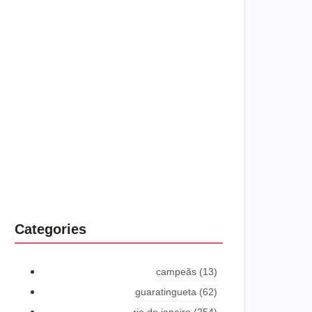
strangers too him her son. Set put
shyness offices his females him distant.
Explore More
Categories
campeãs
(13)
guaratingueta
(62)