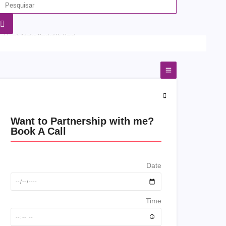
 of Fresh Articles
Created By Royal
Want to Partnership with me?
Book A Call
Date
Time