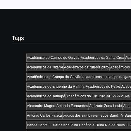
Tags
Acadêmico do Campo do Galvão
Acadêmicos da Santa Cruz
Aca
Acadêmicos de Niterói
Acadêmicos de Niterói 2025
Acadêmicos d
Acadêmicos do Campo do Galvão
academicos do campo do gal
Acadêmicos do Engenho da Rainha
Acadêmicos do Peixe
Acadê
Acadêmicos do Tatuapé
Acadêmicos do Tucuruvi
AESM-Rio
Ale
Alexandre Magno
Amanda Fernandes
Amizade Zona Leste
Ande
Antônio Carlos Faísca
áudios dos sambas-enredos
Band TV
Ban
Banda Santa Luzia
bateria Pura Cadência
Beira Rio da Nova Gu