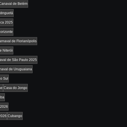
Canaval de Belém
tinguetá
oca 2025
orizonte
rnaval de Florianópolis
e Niterói
aval de São Paulo 2025
naval de Uruguaiana
o Sul
he
Casa do Jongo
mba
2026
2026
Cubango