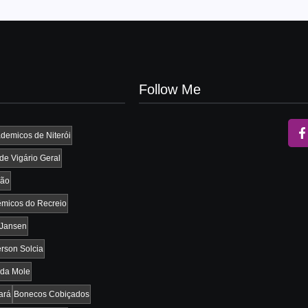
Follow Me
demicos de Niterói
e Vigário Geral
vão
micos do Recreio
 Jansen
rson Solcia
da Mole
ará
Bonecos Cobiçados