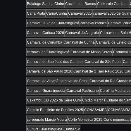
Botafogo Samba Clube
Cacique de Ramos
Camarote Confraria
Carla Prata
CarnaCunha
Carnaval 2025
carnaval 2025 de Guara
Carnaval 2026 de Guaratinguetá
carnaval carioca
Carnaval cari
Carnaval Carioca 2026
Carnaval de Alegrete
Carnaval de Belo H
Carnaval de Corumbá
Carnaval de Cunha
Carnaval de Esteio
Ca
carnaval de Guaratinguetá
Carnaval de Minas Gerais
Carnaval d
Carnaval de São José dos Campos
Carnaval de São Paulo
Carn
carnaval de São Paulo 2026
Carnaval de S~sao Paulo 2026
Car
Carnaval do Amapá
carnaval do Brasil
Carnaval do Rio Grande d
Carnaval Guaratinguetá
Carnaval Paulistano
Carolina Macharet
Caxambu
CD 2025 da Série Ouro
Chitão Martins
Cidade do Sa
Circuito Brasileiro de Desfiles 2025
CONASAMBA
CONASAMBA 
coreógrafo Marcio Moura
Corte Momesca 2025
Corte momesca 
Cultura Guaratingueta
Cunha SP