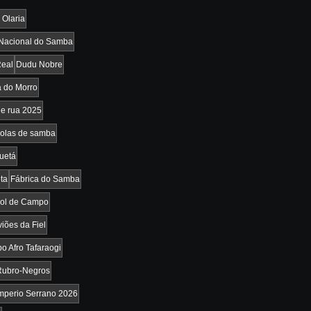
 Olaria
Nacional do Samba
Real
Dudu Nobre
 do Morro
de rua 2025
olas de samba
uetá
ta
Fábrica do Samba
ebol de Campo
iões da Fiel
o Afro Tafaraogi
Rubro-Negros
mperio Serrano 2026