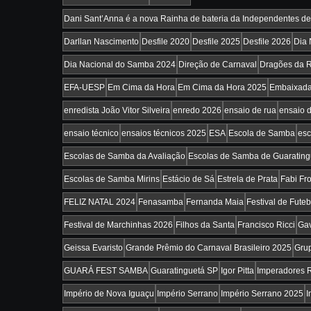
Dani Sant’Anna é a nova Rainha de bateria da Independentes de
Darllan Nascimento
Desfile 2020
Desfile 2025
Desfile 2026
Dia 
Dia Nacional do Samba 2024
Direção de Carnaval
Dragões da 
EFA-UESP
Em Cima da Hora
Em Cima da Hora 2025
Embaixada
enredista João Vitor Silveira
enredo 2026
ensaio de rua
ensaio 
ensaio técnico
ensaios técnicos 2025
ESA
Escola de Samba
esc
Escolas de Samba da Avaliação
Escolas de Samba de Guarating
Escolas de Samba Mirins
Estácio de Sá
Estrela de Prata
Fabi Fro
FELIZ NATAL 2024
Fenasamba
Fernanda Maia
Festival de Fut
Festival de Marchinhas 2026
Filhos da Santa
Francisco Ricci
Gav
Geissa Evaristo
Grande Prêmio do Carnaval Brasileiro 2025
Grup
GUARÁ FEST SAMBA
Guaratinguetá SP
Igor Pitta
Imperadores 
Império de Nova Iguaçu
Império Serrano
Império Serrano 2025
I