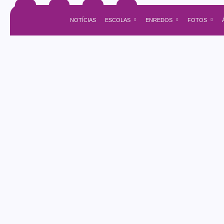
NOTÍCIAS
ESCOLAS
ENREDOS
FOTOS
guaratingueta
Agenda do Samba: Guará e Região – 
30/05/2026
admin
-
. . . ..
Read More