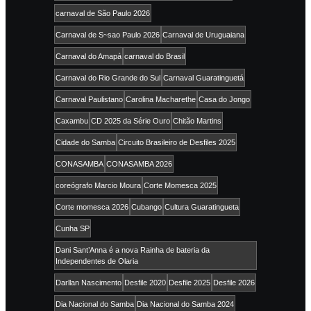
carnaval de São Paulo 2026
Carnaval de S~sao Paulo 2026
Carnaval de Uruguaiana
Carnaval do Amapá
carnaval do Brasil
Carnaval do Rio Grande do Sul
Carnaval Guaratinguetá
Carnaval Paulistano
Carolina Macharethe
Casa do Jongo
Caxambu
CD 2025 da Série Ouro
Chitão Martins
Cidade do Samba
Circuito Brasileiro de Desfiles 2025
CONASAMBA
CONASAMBA 2026
coreógrafo Marcio Moura
Corte Momesca 2025
Corte momesca 2026
Cubango
Cultura Guaratingueta
Cunha SP
Dani Sant’Anna é a nova Rainha de bateria da
Independentes de Olaria
Darllan Nascimento
Desfile 2020
Desfile 2025
Desfile 2026
Dia Nacional do Samba
Dia Nacional do Samba 2024