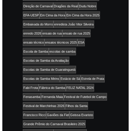
Direção de Carnaval
Dragões da Real
Dudu Nobre
EFA-UESP
Em Cima da Hora
Em Cima da Hora 2025
Embaixada do Morro
enredista João Vitor Silveira
enredo 2026
ensaio de rua
ensaio de rua 2025
ensaio técnico
ensaios técnicos 2025
ESA
Escola de Samba
escolas de samba
Escolas de Samba da Avaliação
Escolas de Samba de Guaratinguetá
Escolas de Samba Mirins
Estácio de Sá
Estrela de Prata
Fabi Frota
Fábrica do Samba
FELIZ NATAL 2024
Fenasamba
Fernanda Maia
Festival de Futebol de Campo
Festival de Marchinhas 2026
Filhos da Santa
Francisco Ricci
Gaviões da Fiel
Geissa Evaristo
Grande Prêmio do Carnaval Brasileiro 2025