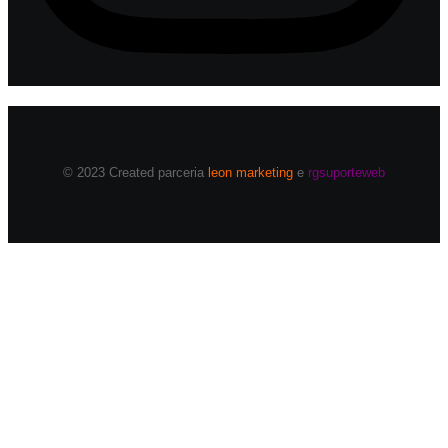
© 2023 Created parceria
leon marketing
e
rgsuporteweb