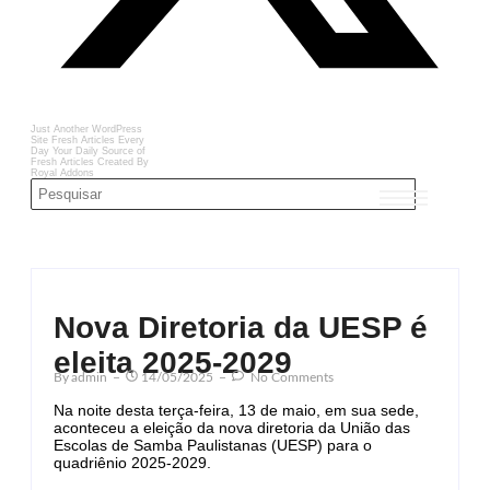
Just Another WordPress
Site
Fresh Articles Every
Day
Your Daily Source of
Fresh Articles
Created By
Royal Addons
Nova Diretoria da UESP é
eleita 2025-2029
By
Admin
14/05/2025
No Comments
Na noite desta terça-feira, 13 de maio, em sua sede,
aconteceu a eleição da nova diretoria da União das
Escolas de Samba Paulistanas (UESP) para o
quadriênio 2025-2029.