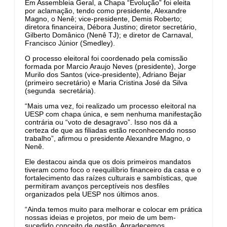
Em Assembleia Geral, a Chapa “Evolução” foi eleita
por aclamação, tendo como presidente, Alexandre
Magno, o Nenê; vice-presidente, Demis Roberto;
diretora financeira, Débora Justino; diretor secretário,
Gilberto Domânico (Nenê TJ); e diretor de Carnaval,
Francisco Júnior (Smedley).
O processo eleitoral foi coordenado pela comissão
formada por Marcio Araujo Neves (presidente), Jorge
Murilo dos Santos (vice-presidente), Adriano Bejar
(primeiro secretário) e Maria Cristina José da Silva
(segunda secretária).
“Mais uma vez, foi realizado um processo eleitoral na
UESP com chapa única, e sem nenhuma manifestação
contrária ou “voto de desagravo”. Isso nos dá a
certeza de que as filiadas estão reconhecendo nosso
trabalho”, afirmou o presidente Alexandre Magno, o
Nenê.
Ele destacou ainda que os dois primeiros mandatos
tiveram como foco o reequilíbrio financeiro da casa e o
fortalecimento das raízes culturais e sambísticas, que
permitiram avanços perceptíveis nos desfiles
organizados pela UESP nos últimos anos.
“Ainda temos muito para melhorar e colocar em prática
nossas ideias e projetos, por meio de um bem-
sucedido conceito de gestão. Agradecemos