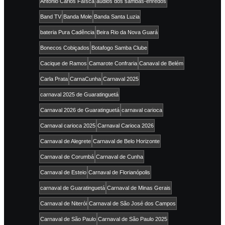
Antônio Carlos Faísca
áudios dos sambas-enredos
Band TV
Banda Mole
Banda Santa Luzia
bateria Pura Cadência
Beira Rio da Nova Guará
Bonecos Cobiçados
Botafogo Samba Clube
Cacique de Ramos
Camarote Confraria
Canaval de Belém
Carla Prata
CarnaCunha
Carnaval 2025
carnaval 2025 de Guaratinguetá
Carnaval 2026 de Guaratinguetá
carnaval carioca
Carnaval carioca 2025
Carnaval Carioca 2026
Carnaval de Alegrete
Carnaval de Belo Horizonte
Carnaval de Corumbá
Carnaval de Cunha
Carnaval de Esteio
Carnaval de Florianópolis
carnaval de Guaratinguetá
Carnaval de Minas Gerais
Carnaval de Niterói
Carnaval de São José dos Campos
Carnaval de São Paulo
Carnaval de São Paulo 2025