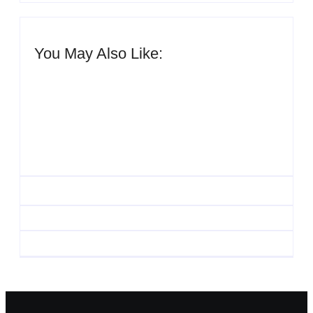
You May Also Like:
UESP realiza sorteio
do Carnaval 2027
Agenda do Samba:
neste domingo, 7/6, no
Guará e Região –
encerramento do
Confira os eventos!
CONAISAMBA
By
Admin
By
Admin