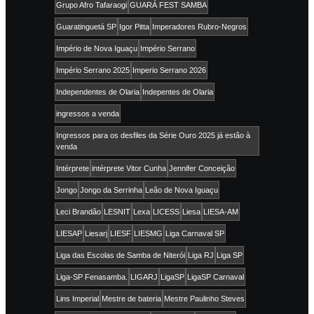
Grupo Afro Tafaraogi
GUARÁ FEST SAMBA
Guaratinguetá SP
Igor Pitta
Imperadores Rubro-Negros
Império de Nova Iguaçu
Império Serrano
Império Serrano 2025
Imperio Serrano 2026
Independentes de Olaria
Indepentes de Olaria
ingressos a venda
Ingressos para os desfiles da Série Ouro 2025 já estão à
venda
Intérprete
intérprete Vitor Cunha
Jennifer Conceição
Jongo
Jongo da Serrinha
Leão de Nova Iguaçu
Leci Brandão
LESNIT
Lexa
LICESS
Liesa
LIESA-AM
LIESAP
Liesarj
LIESF
LIESMG
Liga Carnaval SP
Liga das Escolas de Samba de Niterói
Liga RJ
Liga SP
Liga-SP Fenasamba.
LIGARJ
LigaSP
LigaSP Carnaval
Lins Imperial
Mestre de bateria
Mestre Paulinho Steves