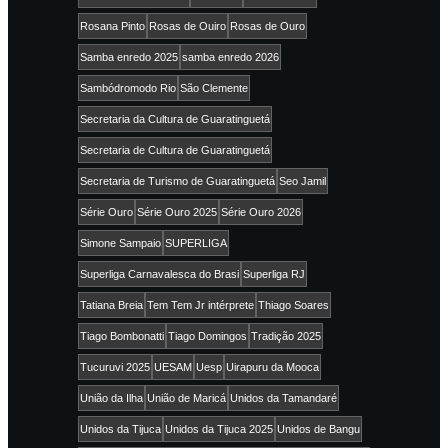
Rosana Pinto
Rosas de Ouiro
Rosas de Ouro
Samba enredo 2025
samba enredo 2026
Sambódromodo Rio
São Clemente
Secretaria da Cultura de Guaratinguetá
Secretaria de Cultura de Guaratinguetá
Secretaria de Turismo de Guaratinguetá
Seo Jamil
Série Ouro
Série Ouro 2025
Série Ouro 2026
Simone Sampaio
SUPERLIGA
Superliga Carnavalesca do Brasi
Superliga RJ
Tatiana Breia
Tem Tem Jr intérprete
Thiago Soares
Tiago Bombonatti
Tiago Domingos
Tradição 2025
Tucuruvi 2025
UESAM
Uesp
Uirapuru da Mooca
União da Ilha
União de Maricá
Unidos da Tamandaré
Unidos da Tijuca
Unidos da Tijuca 2025
Unidos de Bangu