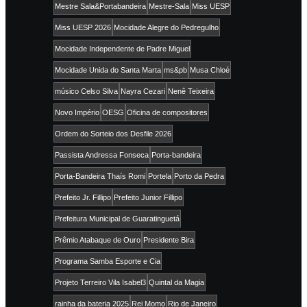
Mestre Sala&Portabandeira
Mestre-Sala
Miss UESP
Miss UESP 2026
Mocidade Alegre do Pedregulho
Mocidade Independente de Padre Miguel
Mocidade Unida do Santa Marta
ms&pb
Musa Chloé
músico Celso Silva
Nayra Cezari
Nenê Teixeira
Novo Império
OESG
Oficina de compositores
Ordem do Sorteio dos Desfile 2026
Passista Andressa Fonseca
Porta-bandeira
Porta-Bandeira Thaís Romi
Portela
Porto da Pedra
Prefeito Jr. Fillipo
Prefeito Junior Fillipo
Prefeitura Municipal de Guaratinguetá
Prêmio Atabaque de Ouro
Presidente Bira
Programa Samba Esporte e Cia
Projeto Terreiro Vila Isabel3
Quintal da Magia
rainha da bateria 2025
Rei Momo
Rio de Janeiro