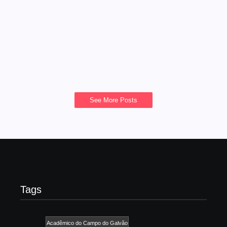
de Samba de São José dos
Campos voltam a desfilar
16/01/2026
admin
-
Após 13 anos sem desfiles oficiais, o Carnaval de São
José dos Campos voltará...
Read More
See More Posts
Tags
Acadêmico do Campo do Galvão