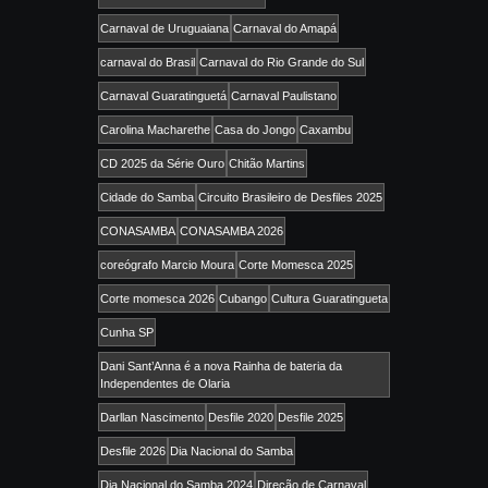
Carnaval de Uruguaiana
Carnaval do Amapá
carnaval do Brasil
Carnaval do Rio Grande do Sul
Carnaval Guaratinguetá
Carnaval Paulistano
Carolina Macharethe
Casa do Jongo
Caxambu
CD 2025 da Série Ouro
Chitão Martins
Cidade do Samba
Circuito Brasileiro de Desfiles 2025
CONASAMBA
CONASAMBA 2026
coreógrafo Marcio Moura
Corte Momesca 2025
Corte momesca 2026
Cubango
Cultura Guaratingueta
Cunha SP
Dani Sant’Anna é a nova Rainha de bateria da
Independentes de Olaria
Darllan Nascimento
Desfile 2020
Desfile 2025
Desfile 2026
Dia Nacional do Samba
Dia Nacional do Samba 2024
Direção de Carnaval