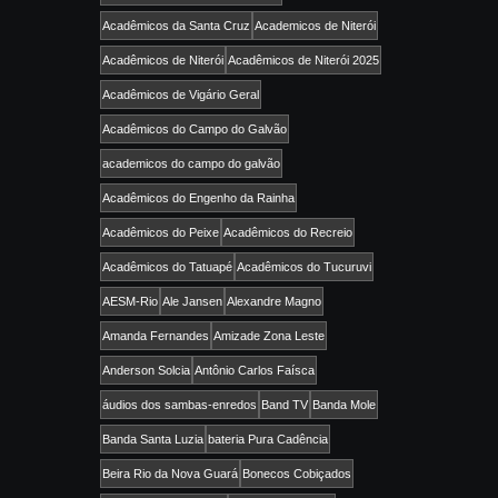
Acadêmicos da Santa Cruz
Academicos de Niterói
Acadêmicos de Niterói
Acadêmicos de Niterói 2025
Acadêmicos de Vigário Geral
Acadêmicos do Campo do Galvão
academicos do campo do galvão
Acadêmicos do Engenho da Rainha
Acadêmicos do Peixe
Acadêmicos do Recreio
Acadêmicos do Tatuapé
Acadêmicos do Tucuruvi
AESM-Rio
Ale Jansen
Alexandre Magno
Amanda Fernandes
Amizade Zona Leste
Anderson Solcia
Antônio Carlos Faísca
áudios dos sambas-enredos
Band TV
Banda Mole
Banda Santa Luzia
bateria Pura Cadência
Beira Rio da Nova Guará
Bonecos Cobiçados