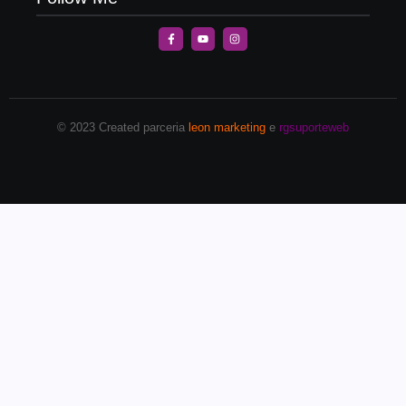
© 2023 Created parceria
leon marketing
e
rgsuporteweb