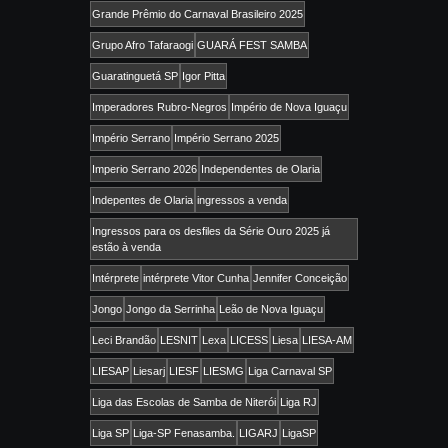
Grande Prêmio do Carnaval Brasileiro 2025
Grupo Afro Tafaraogi
GUARÁ FEST SAMBA
Guaratinguetá SP
Igor Pitta
Imperadores Rubro-Negros
Império de Nova Iguaçu
Império Serrano
Império Serrano 2025
Imperio Serrano 2026
Independentes de Olaria
Indepentes de Olaria
ingressos a venda
Ingressos para os desfiles da Série Ouro 2025 já
estão à venda
Intérprete
intérprete Vitor Cunha
Jennifer Conceição
Jongo
Jongo da Serrinha
Leão de Nova Iguaçu
Leci Brandão
LESNIT
Lexa
LICESS
Liesa
LIESA-AM
LIESAP
Liesarj
LIESF
LIESMG
Liga Carnaval SP
Liga das Escolas de Samba de Niterói
Liga RJ
Liga SP
Liga-SP Fenasamba.
LIGARJ
LigaSP