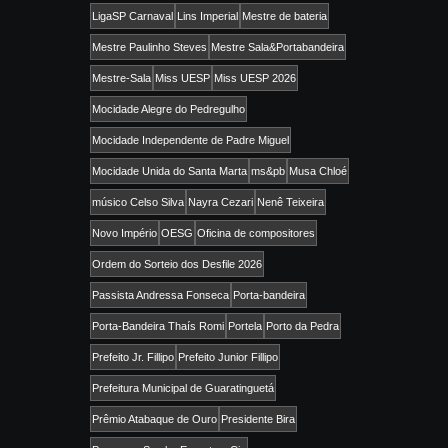
LigaSP Carnaval
Lins Imperial
Mestre de bateria
Mestre Paulinho Steves
Mestre Sala&Portabandeira
Mestre-Sala
Miss UESP
Miss UESP 2026
Mocidade Alegre do Pedregulho
Mocidade Independente de Padre Miguel
Mocidade Unida do Santa Marta
ms&pb
Musa Chloé
músico Celso Silva
Nayra Cezari
Nenê Teixeira
Novo Império
OESG
Oficina de compositores
Ordem do Sorteio dos Desfile 2026
Passista Andressa Fonseca
Porta-bandeira
Porta-Bandeira Thaís Romi
Portela
Porto da Pedra
Prefeito Jr. Fillipo
Prefeito Junior Fillipo
Prefeitura Municipal de Guaratinguetá
Prêmio Atabaque de Ouro
Presidente Bira