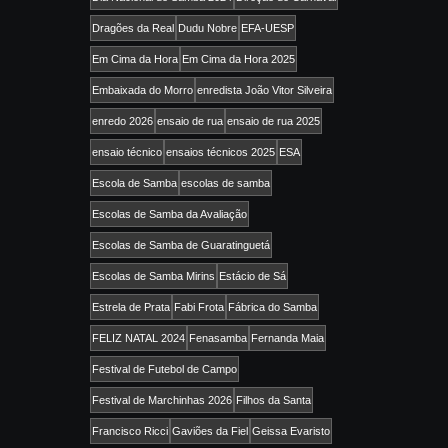
Dragões da Real
Dudu Nobre
EFA-UESP
Em Cima da Hora
Em Cima da Hora 2025
Embaixada do Morro
enredista João Vitor Silveira
enredo 2026
ensaio de rua
ensaio de rua 2025
ensaio técnico
ensaios técnicos 2025
ESA
Escola de Samba
escolas de samba
Escolas de Samba da Avaliação
Escolas de Samba de Guaratinguetá
Escolas de Samba Mirins
Estácio de Sá
Estrela de Prata
Fabi Frota
Fábrica do Samba
FELIZ NATAL 2024
Fenasamba
Fernanda Maia
Festival de Futebol de Campo
Festival de Marchinhas 2026
Filhos da Santa
Francisco Ricci
Gaviões da Fiel
Geissa Evaristo