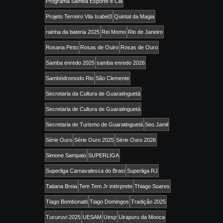
Programa Samba Esporte e Cia
Projeto Terreiro Vila Isabel3
Quintal da Magia
rainha da bateria 2025
Rei Momo
Rio de Janeiro
Rosana Pinto
Rosas de Ouiro
Rosas de Ouro
Samba enredo 2025
samba enredo 2026
Sambódromodo Rio
São Clemente
Secretaria da Cultura de Guaratinguetá
Secretaria de Cultura de Guaratinguetá
Secretaria de Turismo de Guaratinguetá
Seo Jamil
Série Ouro
Série Ouro 2025
Série Ouro 2026
Simone Sampaio
SUPERLIGA
Superliga Carnavalesca do Brasi
Superliga RJ
Tatiana Breia
Tem Tem Jr intérprete
Thiago Soares
Tiago Bombonatti
Tiago Domingos
Tradição 2025
Tucuruvi 2025
UESAM
Uesp
Uirapuru da Mooca