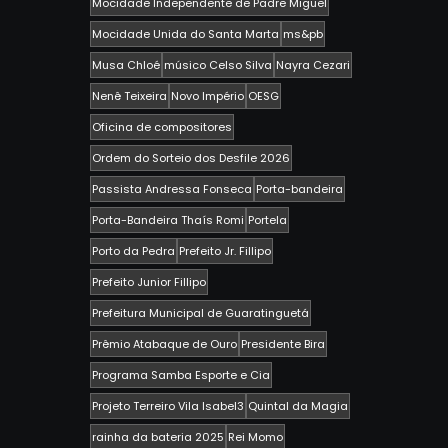
Mocidade Independente de Padre Miguel
Mocidade Unida do Santa Marta
ms&pb
Musa Chloé
músico Celso Silva
Nayra Cezari
Nenê Teixeira
Novo Império
OESG
Oficina de compositores
Ordem do Sorteio dos Desfile 2026
Passista Andressa Fonseca
Porta-bandeira
Porta-Bandeira Thaís Romi
Portela
Porto da Pedra
Prefeito Jr. Fillipo
Prefeito Junior Fillipo
Prefeitura Municipal de Guaratinguetá
Prêmio Atabaque de Ouro
Presidente Bira
Programa Samba Esporte e Cia
Projeto Terreiro Vila Isabel3
Quintal da Magia
rainha da bateria 2025
Rei Momo