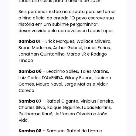
todas as musas para o desfile de 2026.
Seis parcerias estão na disputa para se tornar
o hino oficial do enredo “O povo escreve sua
história em um sublime pergaminho”,
desenvolvido pelo carnavalesco Lucas Lopes.
Samba 01
– Erick Marques, Wallace Oliveira,
Breno Medeiros, Arthur Gabriel, Lucas Farias,
Jonathan Quintanilha, Marco JR e Rodrigo
Tinoco
Samba 06
– Leozinho Salles, Tales Martins,
Luiz Carlos D’AVENIDA, Gilney Bueno, Luciano
Gomes, Mauro Naval, Jorge Matias e Aldair
Careca
Samba 07
– Rafael Gigante, Vinicius Ferreira,
Charles Silva, Kaique Gigante, Lucas Martins,
Guilherme Kauã, Jefferson Oliveira e João
Vidal
Samba 08
– Samuca, Rafael de Lima e