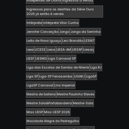
Indepentes de Olaria
ingressos a venda
Ingressos para os desfiles da Série Ouro
2025 já estão à venda
Intérprete
intérprete Vitor Cunha
Jennifer Conceição
Jongo
Jongo da Serrinha
Leão de Nova Iguaçu
Leci Brandão
LESNIT
Lexa
LICESS
Liesa
LIESA-AM
LIESAP
Liesarj
LIESF
LIESMG
Liga Carnaval SP
Liga das Escolas de Samba de Niterói
Liga RJ
Liga SP
Liga-SP Fenasamba.
LIGARJ
LigaSP
LigaSP Carnaval
Lins Imperial
Mestre de bateria
Mestre Paulinho Steves
Mestre Sala&Portabandeira
Mestre-Sala
Miss UESP
Miss UESP 2026
Mocidade Alegre do Pedregulho