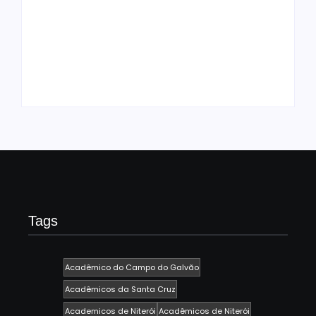
UESP realiza sorteio
do Carnaval 2027
Agenda do Samba:
neste domingo, 7/6,
Guará e Região –
no encerramento do
Confira os eventos!
CONAISAMBA
By
Admin
By
Admin
Tags
Acadêmico do Campo do Galvão
Acadêmicos da Santa Cruz
Academicos de Niterói
Acadêmicos de Niterói