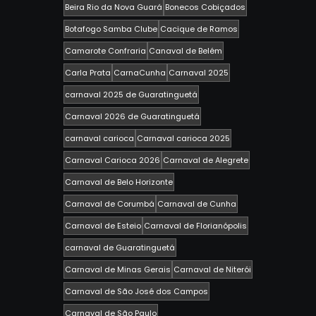
Beira Rio da Nova Guará
Bonecos Cobiçados
Botafogo Samba Clube
Cacique de Ramos
Camarote Confraria
Canaval de Belém
Carla Prata
CarnaCunha
Carnaval 2025
carnaval 2025 de Guaratinguetá
Carnaval 2026 de Guaratinguetá
carnaval carioca
Carnaval carioca 2025
Carnaval Carioca 2026
Carnaval de Alegrete
Carnaval de Belo Horizonte
Carnaval de Corumbá
Carnaval de Cunha
Carnaval de Esteio
Carnaval de Florianópolis
carnaval de Guaratinguetá
Carnaval de Minas Gerais
Carnaval de Niterói
Carnaval de São José dos Campos
Carnaval de São Paulo