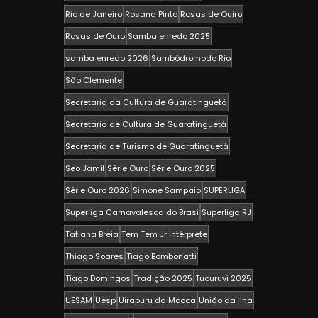
Rio de Janeiro
Rosana Pinto
Rosas de Ouiro
Rosas de Ouro
Samba enredo 2025
samba enredo 2026
Sambódromodo Rio
São Clemente
Secretaria da Cultura de Guaratinguetá
Secretaria de Cultura de Guaratinguetá
Secretaria de Turismo de Guaratinguetá
Seo Jamil
Série Ouro
Série Ouro 2025
Série Ouro 2026
Simone Sampaio
SUPERLIGA
Superliga Carnavalesca do Brasi
Superliga RJ
Tatiana Breia
Tem Tem Jr intérprete
Thiago Soares
Tiago Bombonatti
Tiago Domingos
Tradição 2025
Tucuruvi 2025
UESAM
Uesp
Uirapuru da Mooca
União da Ilha