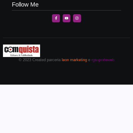
Follow Me
© 2023 Created parceria
leon marketing
e
rgsuporteweb