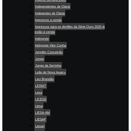
Independentes de Olaria
Indepentes de Olaria
ingressos a venda
Ingressos para os desfiles da Série Ouro 2025 já
estão à venda
Intérprete
intérprete Vitor Cunha
Jennifer Conceição
Jongo
Jongo da Serrinha
Leão de Nova Iguaçu
Leci Brandão
LESNIT
Lexa
LICESS
Liesa
LIESA-AM
LIESAP
Liesarj