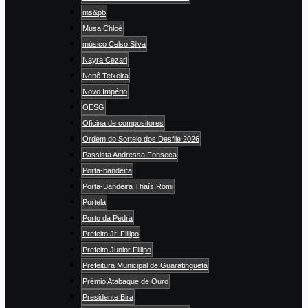
ms&pb
Musa Chloé
músico Celso Silva
Nayra Cezari
Nenê Teixeira
Novo Império
OESG
Oficina de compositores
Ordem do Sorteio dos Desfile 2026
Passista Andressa Fonseca
Porta-bandeira
Porta-Bandeira Thaís Romi
Portela
Porto da Pedra
Prefeito Jr. Fillipo
Prefeito Junior Fillipo
Prefeitura Municipal de Guaratinguetá
Prêmio Atabaque de Ouro
Presidente Bira