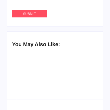
You May Also Like:
Agenda do Samba: Guará e Região – Confira os
eventos!
By
Admin
UESP realiza sorteio do Carnaval 2027 neste
domingo, 7/6, no encerramento do CONAISAMBA
By
Admin