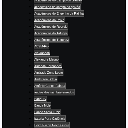
Acadêmicos do Campo do Galvão
academicos do campo do galvão
Acadêmicos do Engenho da Rainha
Acadêmicos do Peixe
Acadêmicos do Recreio
Acadêmicos do Tatuapé
Acadêmicos do Tucuruvi
AESM-Rio
Ale Jansen
Alexandre Magno
Amanda Fernandes
Amizade Zona Leste
Anderson Solcia
Antônio Carlos Faísca
áudios dos sambas-enredos
Band TV
Banda Mole
Banda Santa Luzia
bateria Pura Cadência
Beira Rio da Nova Guará