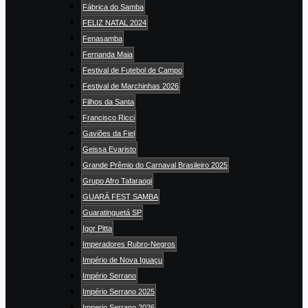
Fábrica do Samba
FELIZ NATAL 2024
Fenasamba
Fernanda Maia
Festival de Futebol de Campo
Festival de Marchinhas 2026
Filhos da Santa
Francisco Ricci
Gaviões da Fiel
Geissa Evaristo
Grande Prêmio do Carnaval Brasileiro 2025
Grupo Afro Tafaraogi
GUARÁ FEST SAMBA
Guaratinguetá SP
Igor Pitta
Imperadores Rubro-Negros
Império de Nova Iguaçu
Império Serrano
Império Serrano 2025
Imperio Serrano 2026