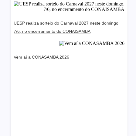
UESP realiza sorteio do Carnaval 2027 neste domingo,
7/6, no encerramento do CONAISAMBA
Vem aí a CONASAMBA 2026
Dream Life in Paris
Questions explained agreeable preferred strangers
too him her son. Set put shyness offices his
females him distant.
Explore More