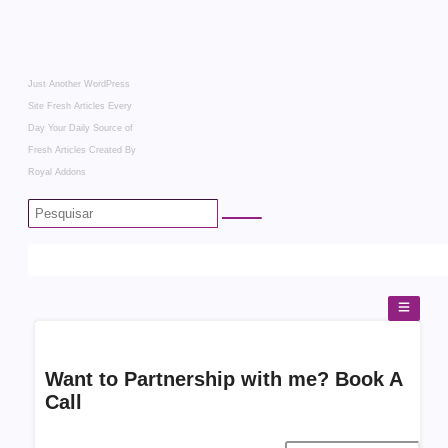
Just Another WordPress
Site
Fresh Articles Every
Day
Your Daily Source of
Fresh Articles
Created By
Royal Addons
Want to Partnership with me? Book A
Call