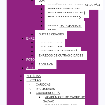
GUARATINGUETÁ
ACADÊMICOS DO CAMPO DO GALVÃO
BONECOS COBIÇADOS
BEIRA RIO DA NOVA GUARÁ
EMBAIXADA DO MORRO
MOCIDADE ALEGRE
UNIDOS DA TAMANDARÉ
OESG
OUTRAS CIDADES
ENREDOS
ENREDOS DO RJ
ENREDOS DE SP
ENREDOS GUARATINGUETÁ
ENREDOS DE OUTRAS CIDADES
FOTOS
+ ANTIGAS
ÁUDIOS
NOTÍCIAS
ESCOLAS
CARIOCAS
PAULISTANAS
GUARATINGUETÁ
ACADÊMICOS DO CAMPO DO
GALVÃO