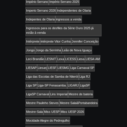
Império Serrano
Império Serrano 2025
Imperio Serrano 2026
Independentes de Olaria
Indepentes de Olaria
ingressos a venda
Ingressos para os desfiles da Série Ouro 2025 já
estão à venda
Intérprete
intérprete Vitor Cunha
Jennifer Conceição
Jongo
Jongo da Serrinha
Leão de Nova Iguaçu
Leci Brandão
LESNIT
Lexa
LICESS
Liesa
LIESA-AM
LIESAP
Liesarj
LIESF
LIESMG
Liga Carnaval SP
Liga das Escolas de Samba de Niterói
Liga RJ
Liga SP
Liga-SP Fenasamba.
LIGARJ
LigaSP
LigaSP Carnaval
Lins Imperial
Mestre de bateria
Mestre Paulinho Steves
Mestre Sala&Portabandeira
Mestre-Sala
Miss UESP
Miss UESP 2026
Mocidade Alegre do Pedregulho