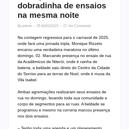
dobradinha de ensaios
na mesma noite
By
Admin
06/02/2025
No Comments
Na contagem regressiva para o carnaval de 2025,
onde fará uma jornada tripla, Monique Rizzeto
encarou uma verdadeira maratona no último
domingo, 02. Marcando presença no ensaio de rua
da Acadêmicos de Niterói, onde é rainha de
bateria, a beldade saiu direto do Centro da Cidade
do Sorriso para as terras de Noel, onde é musa da
Vila Isabel.
Ambas agremiações realizaram seus ensaios de
rua no domingo, levando toda sua comunidade e
corpo de segmentos para as ruas. A beldade se
programou e mesmo na correria marcou presença
nos dois ensaios.
– Tenho toda uma agenda e um planejamento,