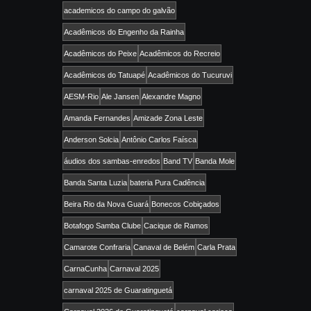
academicos do campo do galvão
Acadêmicos do Engenho da Rainha
Acadêmicos do Peixe
Acadêmicos do Recreio
Acadêmicos do Tatuapé
Acadêmicos do Tucuruvi
AESM-Rio
Ale Jansen
Alexandre Magno
Amanda Fernandes
Amizade Zona Leste
Anderson Solcia
Antônio Carlos Faísca
áudios dos sambas-enredos
Band TV
Banda Mole
Banda Santa Luzia
bateria Pura Cadência
Beira Rio da Nova Guará
Bonecos Cobiçados
Botafogo Samba Clube
Cacique de Ramos
Camarote Confraria
Canaval de Belém
Carla Prata
CarnaCunha
Carnaval 2025
carnaval 2025 de Guaratinguetá