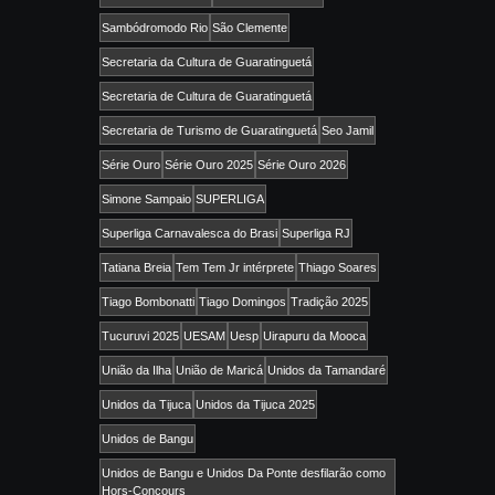
Sambódromodo Rio
São Clemente
Secretaria da Cultura de Guaratinguetá
Secretaria de Cultura de Guaratinguetá
Secretaria de Turismo de Guaratinguetá
Seo Jamil
Série Ouro
Série Ouro 2025
Série Ouro 2026
Simone Sampaio
SUPERLIGA
Superliga Carnavalesca do Brasi
Superliga RJ
Tatiana Breia
Tem Tem Jr intérprete
Thiago Soares
Tiago Bombonatti
Tiago Domingos
Tradição 2025
Tucuruvi 2025
UESAM
Uesp
Uirapuru da Mooca
União da Ilha
União de Maricá
Unidos da Tamandaré
Unidos da Tijuca
Unidos da Tijuca 2025
Unidos de Bangu
Unidos de Bangu e Unidos Da Ponte desfilarão como
Hors-Concours