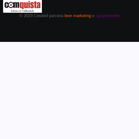
© 2023 Created parceria
leon marketing
e
rgsuporteweb