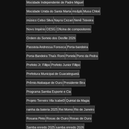
Mocidade Independente de Padre Miguel
Mocidade Unida do Santa Marta
ms&pb
Musa Chloé
músico Celso Silva
Nayra Cezari
Nenê Teixeira
Novo Império
OESG
Oficina de compositores
Ordem do Sorteio dos Desfile 2026
Passista Andressa Fonseca
Porta-bandeira
Porta-Bandeira Thaís Romi
Portela
Porto da Pedra
Prefeito Jr. Fillipo
Prefeito Junior Fillipo
Prefeitura Municipal de Guaratinguetá
Prêmio Atabaque de Ouro
Presidente Bira
Programa Samba Esporte e Cia
Projeto Terreiro Vila Isabel3
Quintal da Magia
rainha da bateria 2025
Rei Momo
Rio de Janeiro
Rosana Pinto
Rosas de Ouiro
Rosas de Ouro
Samba enredo 2025
samba enredo 2026