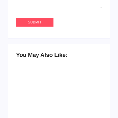
You May Also Like:
UESP realiza sorteio
do Carnaval 2027
Agenda do Samba:
neste domingo, 7/6,
Guará e Região –
no encerramento do
Confira os eventos!
CONAISAMBA