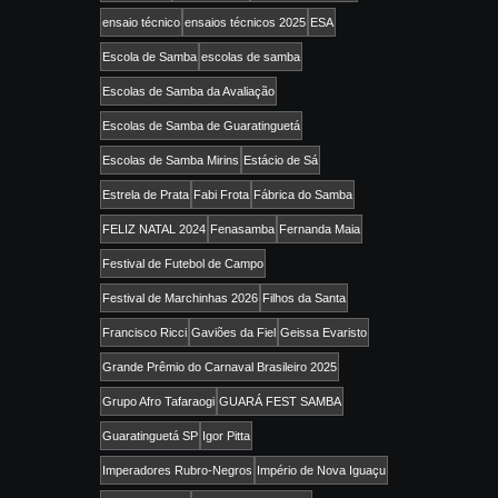
ensaio técnico
ensaios técnicos 2025
ESA
Escola de Samba
escolas de samba
Escolas de Samba da Avaliação
Escolas de Samba de Guaratinguetá
Escolas de Samba Mirins
Estácio de Sá
Estrela de Prata
Fabi Frota
Fábrica do Samba
FELIZ NATAL 2024
Fenasamba
Fernanda Maia
Festival de Futebol de Campo
Festival de Marchinhas 2026
Filhos da Santa
Francisco Ricci
Gaviões da Fiel
Geissa Evaristo
Grande Prêmio do Carnaval Brasileiro 2025
Grupo Afro Tafaraogi
GUARÁ FEST SAMBA
Guaratinguetá SP
Igor Pitta
Imperadores Rubro-Negros
Império de Nova Iguaçu