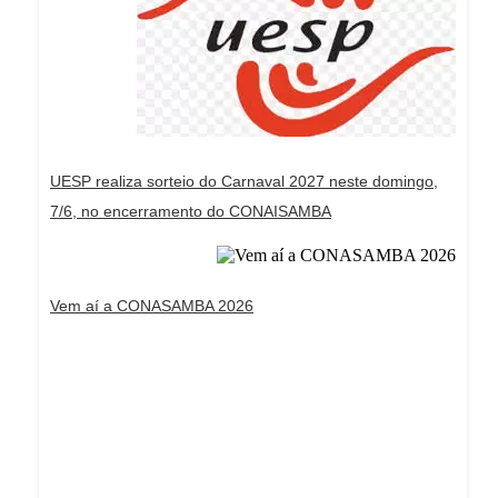
UESP realiza sorteio do Carnaval 2027 neste domingo,
7/6, no encerramento do CONAISAMBA
Vem aí a CONASAMBA 2026
Dream Life in Paris
Questions explained agreeable preferred strangers
too him her son. Set put shyness offices his
females him distant.