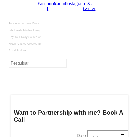
Facebook-
Youtube
Instagram
X-
f
twitter
Just Another WordPress
Site
Fresh Articles Every
Day
Your Daily Source of
Fresh Articles
Created By
Royal Addons
Want to Partnership with me? Book A
Call
Date