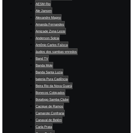
AESM-Rio
Ale Jansen
Alexandre Magno
Amanda Fernandes
Amizade Zona Leste
Anderson Solcia
Antônio Carlos Faísca
áudios dos sambas-enredos
Band TV
Banda Mole
Banda Santa Luzia
bateria Pura Cadência
Beira Rio da Nova Guará
Bonecos Cobiçados
Botafogo Samba Clube
Cacique de Ramos
Camarote Confraria
Canaval de Belém
Carla Prata