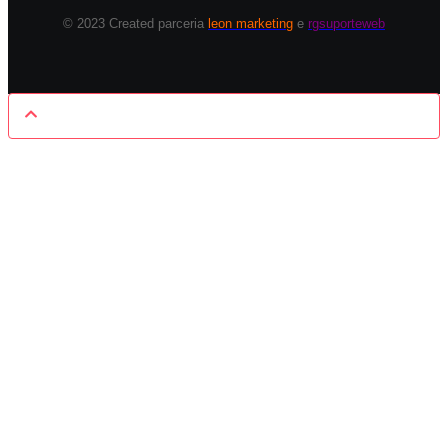
© 2023 Created parceria
leon marketing
e
rgsuporteweb