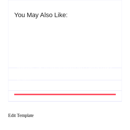
You May Also Like:
Agenda do Samba: Guará e Região – Confira os
eventos!
By
Admin
UESP realiza sorteio do Carnaval 2027 neste
domingo, 7/6, no encerramento do CONAISAMBA
By
Admin
Edit Template