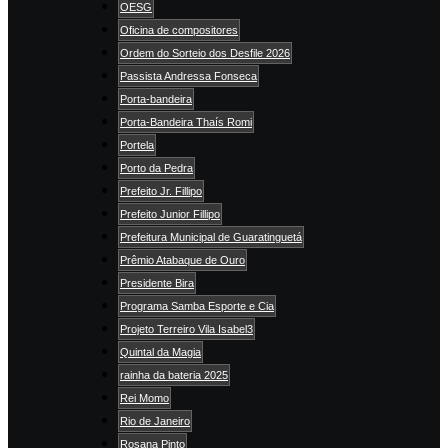
OESG
Oficina de compositores
Ordem do Sorteio dos Desfile 2026
Passista Andressa Fonseca
Porta-bandeira
Porta-Bandeira Thaís Romi
Portela
Porto da Pedra
Prefeito Jr. Fillipo
Prefeito Junior Fillipo
Prefeitura Municipal de Guaratinguetá
Prêmio Atabaque de Ouro
Presidente Bira
Programa Samba Esporte e Cia
Projeto Terreiro Vila Isabel3
Quintal da Magia
rainha da bateria 2025
Rei Momo
Rio de Janeiro
Rosana Pinto