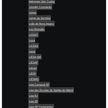
intérprete Vitor Cunha
Jennifer Conceição
Jongo
Jongo da Serrinha
Leão de Nova Iguaçu
Leci Brandão
LESNIT
Lexa
LICESS
Liesa
LIESA-AM
LIESAP
Liesarj
LIESF
LIESMG
Liga Carnaval SP
Liga das Escolas de Samba de Niterói
Liga RJ
Liga SP
Liga-SP Fenasamba.