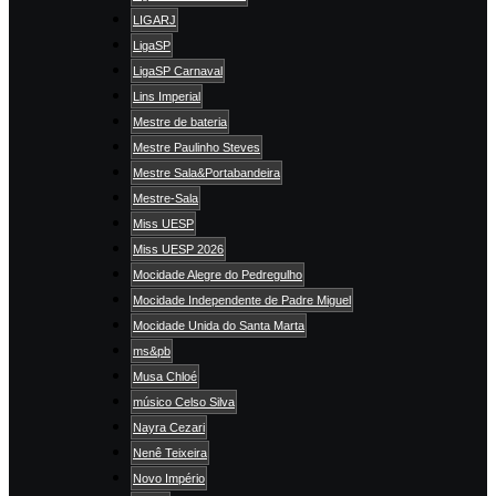
LIGARJ
LigaSP
LigaSP Carnaval
Lins Imperial
Mestre de bateria
Mestre Paulinho Steves
Mestre Sala&Portabandeira
Mestre-Sala
Miss UESP
Miss UESP 2026
Mocidade Alegre do Pedregulho
Mocidade Independente de Padre Miguel
Mocidade Unida do Santa Marta
ms&pb
Musa Chloé
músico Celso Silva
Nayra Cezari
Nenê Teixeira
Novo Império