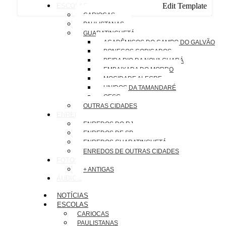
Edit Template
ESCOLAS
CARIOCAS
PAULISTANAS
GUARATINGUETÁ
ACADÊMICOS DO CAMPO DO GALVÃO
BONECOS COBIÇADOS
BEIRA RIO DA NOVA GUARÁ
EMBAIXADA DO MORRO
MOCIDADE ALEGRE
UNIDOS DA TAMANDARÉ
OESG
OUTRAS CIDADES
ENREDOS
ENREDOS DO RJ
ENREDOS DE SP
ENREDOS GUARATINGUETÁ
ENREDOS DE OUTRAS CIDADES
FOTOS
+ ANTIGAS
ÁUDIOS
NOTÍCIAS
ESCOLAS
CARIOCAS
PAULISTANAS