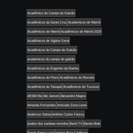
Acadêmico do Campo do Galvão
Acadêmicos da Santa Cruz
Academicos de Niterói
Acadêmicos de Niterói
Acadêmicos de Niterói 2025
Acadêmicos de Vigário Geral
Acadêmicos do Campo do Galvão
academicos do campo do galvão
Acadêmicos do Engenho da Rainha
Acadêmicos do Peixe
Acadêmicos do Recreio
Acadêmicos do Tatuapé
Acadêmicos do Tucuruvi
AESM-Rio
Ale Jansen
Alexandre Magno
Amanda Fernandes
Amizade Zona Leste
Anderson Solcia
Antônio Carlos Faísca
áudios dos sambas-enredos
Band TV
Banda Mole
Banda Santa Luzia
bateria Pura Cadência