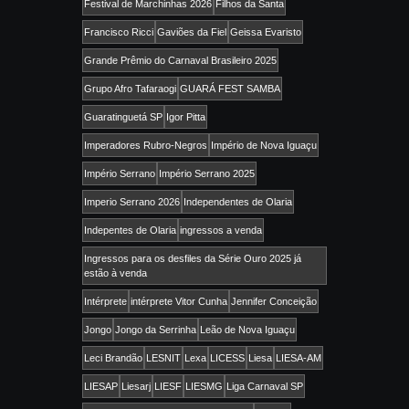
Festival de Marchinhas 2026
Filhos da Santa
Francisco Ricci
Gaviões da Fiel
Geissa Evaristo
Grande Prêmio do Carnaval Brasileiro 2025
Grupo Afro Tafaraogi
GUARÁ FEST SAMBA
Guaratinguetá SP
Igor Pitta
Imperadores Rubro-Negros
Império de Nova Iguaçu
Império Serrano
Império Serrano 2025
Imperio Serrano 2026
Independentes de Olaria
Indepentes de Olaria
ingressos a venda
Ingressos para os desfiles da Série Ouro 2025 já
estão à venda
Intérprete
intérprete Vitor Cunha
Jennifer Conceição
Jongo
Jongo da Serrinha
Leão de Nova Iguaçu
Leci Brandão
LESNIT
Lexa
LICESS
Liesa
LIESA-AM
LIESAP
Liesarj
LIESF
LIESMG
Liga Carnaval SP