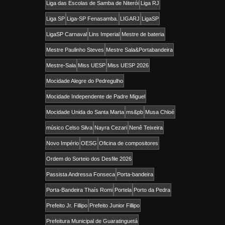
Liga das Escolas de Samba de Niterói
Liga RJ
Liga SP
Liga-SP Fenasamba.
LIGARJ
LigaSP
LigaSP Carnaval
Lins Imperial
Mestre de bateria
Mestre Paulinho Steves
Mestre Sala&Portabandeira
Mestre-Sala
Miss UESP
Miss UESP 2026
Mocidade Alegre do Pedregulho
Mocidade Independente de Padre Miguel
Mocidade Unida do Santa Marta
ms&pb
Musa Chloé
músico Celso Silva
Nayra Cezari
Nenê Teixeira
Novo Império
OESG
Oficina de compositores
Ordem do Sorteio dos Desfile 2026
Passista Andressa Fonseca
Porta-bandeira
Porta-Bandeira Thaís Romi
Portela
Porto da Pedra
Prefeito Jr. Fillipo
Prefeito Junior Fillipo
Prefeitura Municipal de Guaratinguetá