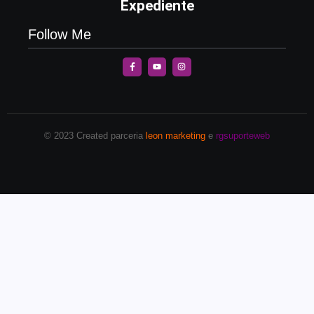
Expediente
Follow Me
© 2023 Created parceria
leon marketing
e
rgsuporteweb