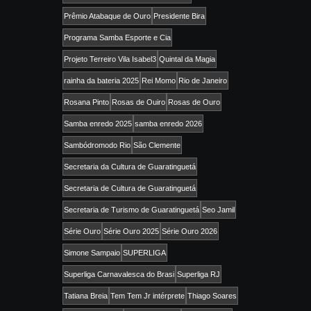
Prêmio Atabaque de Ouro
Presidente Bira
Programa Samba Esporte e Cia
Projeto Terreiro Vila Isabel3
Quintal da Magia
rainha da bateria 2025
Rei Momo
Rio de Janeiro
Rosana Pinto
Rosas de Ouiro
Rosas de Ouro
Samba enredo 2025
samba enredo 2026
Sambódromodo Rio
São Clemente
Secretaria da Cultura de Guaratinguetá
Secretaria de Cultura de Guaratinguetá
Secretaria de Turismo de Guaratinguetá
Seo Jamil
Série Ouro
Série Ouro 2025
Série Ouro 2026
Simone Sampaio
SUPERLIGA
Superliga Carnavalesca do Brasi
Superliga RJ
Tatiana Breia
Tem Tem Jr intérprete
Thiago Soares