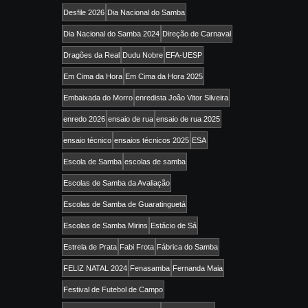
Desfile 2026
Dia Nacional do Samba
Dia Nacional do Samba 2024
Direção de Carnaval
Dragões da Real
Dudu Nobre
EFA-UESP
Em Cima da Hora
Em Cima da Hora 2025
Embaixada do Morro
enredista João Vitor Silveira
enredo 2026
ensaio de rua
ensaio de rua 2025
ensaio técnico
ensaios técnicos 2025
ESA
Escola de Samba
escolas de samba
Escolas de Samba da Avaliação
Escolas de Samba de Guaratinguetá
Escolas de Samba Mirins
Estácio de Sá
Estrela de Prata
Fabi Frota
Fábrica do Samba
FELIZ NATAL 2024
Fenasamba
Fernanda Maia
Festival de Futebol de Campo