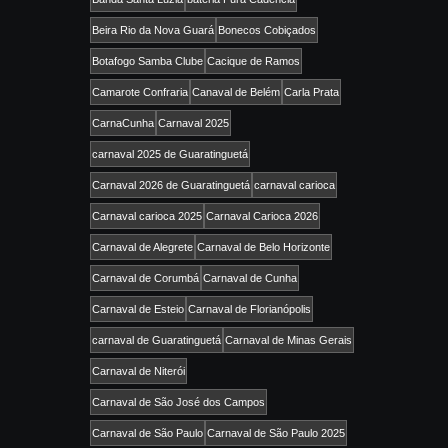
Beira Rio da Nova Guará
Bonecos Cobiçados
Botafogo Samba Clube
Cacique de Ramos
Camarote Confraria
Canaval de Belém
Carla Prata
CarnaCunha
Carnaval 2025
carnaval 2025 de Guaratinguetá
Carnaval 2026 de Guaratinguetá
carnaval carioca
Carnaval carioca 2025
Carnaval Carioca 2026
Carnaval de Alegrete
Carnaval de Belo Horizonte
Carnaval de Corumbá
Carnaval de Cunha
Carnaval de Esteio
Carnaval de Florianópolis
carnaval de Guaratinguetá
Carnaval de Minas Gerais
Carnaval de Niterói
Carnaval de São José dos Campos
Carnaval de São Paulo
Carnaval de São Paulo 2025