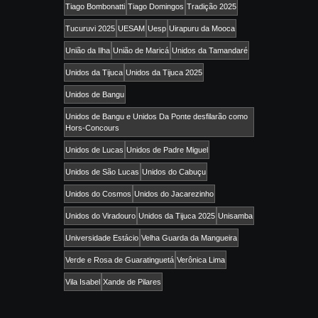
Tiago Bombonatti
Tiago Domingos
Tradição 2025
Tucuruvi 2025
UESAM
Uesp
Uirapuru da Mooca
União da Ilha
União de Maricá
Unidos da Tamandaré
Unidos da Tijuca
Unidos da Tijuca 2025
Unidos de Bangu
Unidos de Bangu e Unidos Da Ponte desfilarão como
Hors-Concours
Unidos de Lucas
Unidos de Padre Miguel
Unidos de São Lucas
Unidos do Cabuçu
Unidos do Cosmos
Unidos do Jacarezinho
Unidos do Viradouro
Unidos da Tijuca 2025
Unisamba
Universidade Estácio
Velha Guarda da Mangueira
Verde e Rosa de Guaratinguetá
Verônica Lima
Vila Isabel
Xande de Pilares