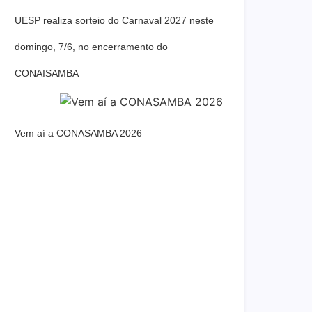
UESP realiza sorteio do Carnaval 2027 neste
domingo, 7/6, no encerramento do
CONAISAMBA
Vem aí a CONASAMBA 2026
Dream Life in Paris
Questions explained agreeable preferred
strangers too him her son. Set put
shyness offices his females him distant.
Explore More