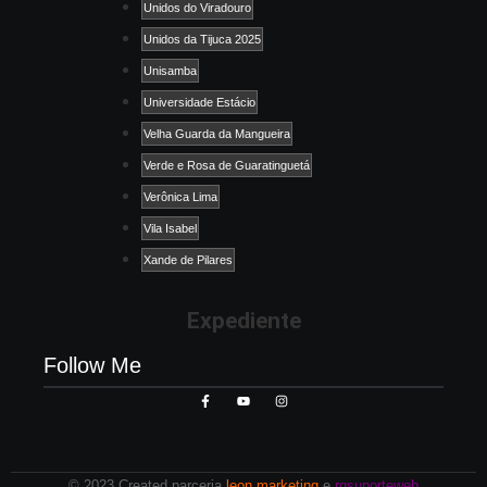
Unidos do Viradouro
Unidos da Tijuca 2025
Unisamba
Universidade Estácio
Velha Guarda da Mangueira
Verde e Rosa de Guaratinguetá
Verônica Lima
Vila Isabel
Xande de Pilares
Expediente
Follow Me
© 2023 Created parceria
leon marketing
e
rgsuporteweb