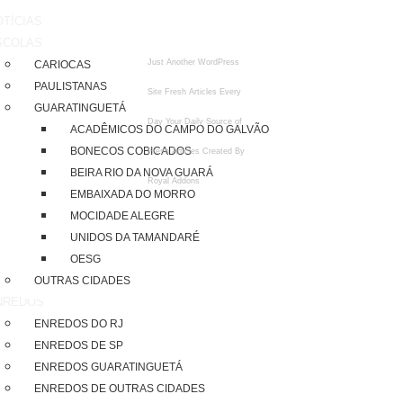
TÍCIAS
SCOLAS
Just Another WordPress
CARIOCAS
PAULISTANAS
Site
Fresh Articles Every
GUARATINGUETÁ
Day
Your Daily Source of
ACADÊMICOS DO CAMPO DO GALVÃO
BONECOS COBIÇADOS
Fresh Articles
Created By
BEIRA RIO DA NOVA GUARÁ
Royal Addons
EMBAIXADA DO MORRO
MOCIDADE ALEGRE
UNIDOS DA TAMANDARÉ
OESG
OUTRAS CIDADES
NREDOS
ENREDOS DO RJ
ENREDOS DE SP
ENREDOS GUARATINGUETÁ
ENREDOS DE OUTRAS CIDADES