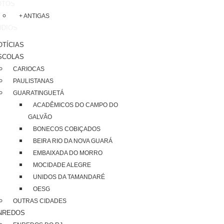
OTOS
+ ANTIGAS
UDIOS
OTÍCIAS
SCOLAS
CARIOCAS
PAULISTANAS
GUARATINGUETÁ
ACADÊMICOS DO CAMPO DO
GALVÃO
BONECOS COBIÇADOS
BEIRA RIO DA NOVA GUARÁ
EMBAIXADA DO MORRO
MOCIDADE ALEGRE
UNIDOS DA TAMANDARÉ
OESG
OUTRAS CIDADES
NREDOS