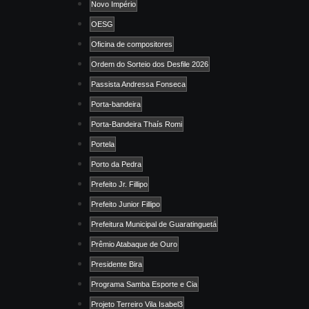
Novo Império
OESG
Oficina de compositores
Ordem do Sorteio dos Desfile 2026
Passista Andressa Fonseca
Porta-bandeira
Porta-Bandeira Thaís Romi
Portela
Porto da Pedra
Prefeito Jr. Fillipo
Prefeito Junior Fillipo
Prefeitura Municipal de Guaratinguetá
Prêmio Atabaque de Ouro
Presidente Bira
Programa Samba Esporte e Cia
Projeto Terreiro Vila Isabel3