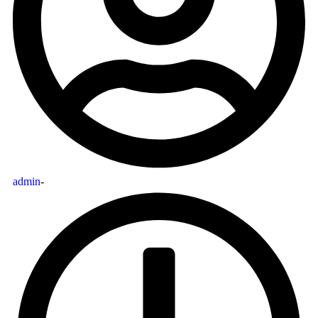
admin
-