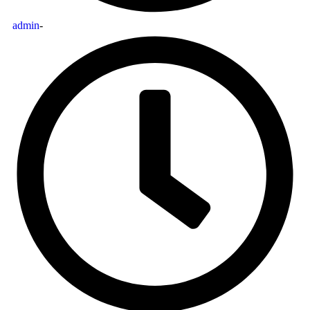
admin
-