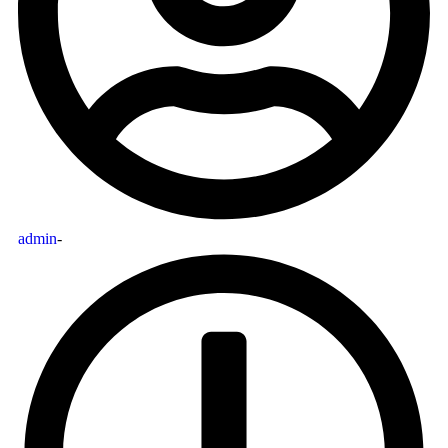
admin
-