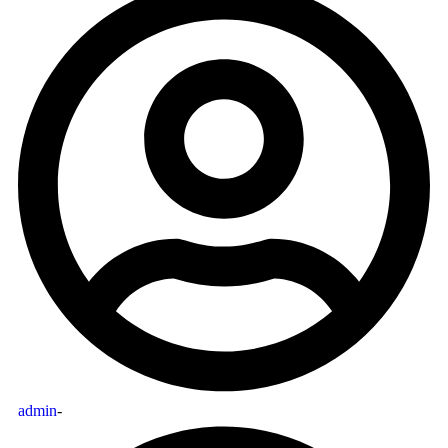
admin
-