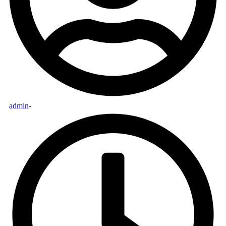
admin
-