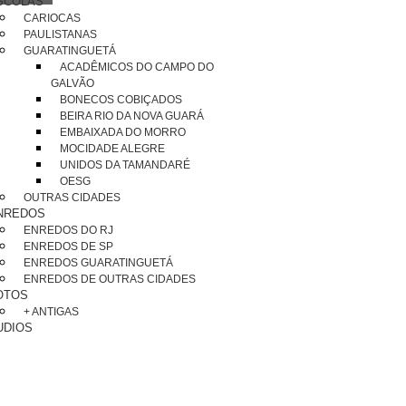
SCOLAS
CARIOCAS
PAULISTANAS
GUARATINGUETÁ
ACADÊMICOS DO CAMPO DO
GALVÃO
BONECOS COBIÇADOS
BEIRA RIO DA NOVA GUARÁ
EMBAIXADA DO MORRO
MOCIDADE ALEGRE
UNIDOS DA TAMANDARÉ
OESG
OUTRAS CIDADES
NREDOS
ENREDOS DO RJ
ENREDOS DE SP
ENREDOS GUARATINGUETÁ
ENREDOS DE OUTRAS CIDADES
OTOS
+ ANTIGAS
UDIOS