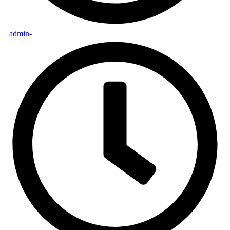
admin
-