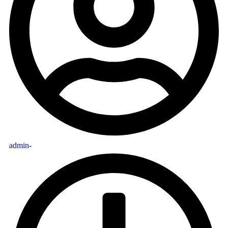
admin
-