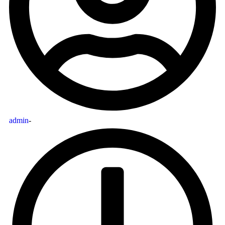
admin
-