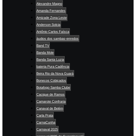
Alexandre Magno
Amanda Fernandes
Amizade Zona Leste
Anderson Solcia
Antônio Carlos Faísca
áudios dos sambas-enredos
Band TV
Banda Mole
Banda Santa Luzia
bateria Pura Cadência
Beira Rio da Nova Guará
Bonecos Cobiçados
Botafogo Samba Clube
Cacique de Ramos
Camarote Confraria
Canaval de Belém
Carla Prata
CarnaCunha
Carnaval 2025