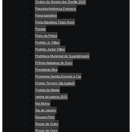
Ordem do Sorteio dos Desfile 2026
Passista Andressa Fonseca
Porta-bandeira
Porta-Bandeira Thaís Romi
Portela
Porto da Pedra
Prefeito Jr. Fillipo
Prefeito Junior Fillipo
Prefeitura Municipal de Guaratinguetá
Prêmio Atabaque de Ouro
Presidente Bira
Programa Samba Esporte e Cia
Projeto Terreiro Vila Isabel3
Quintal da Magia
rainha da bateria 2025
Rei Momo
Rio de Janeiro
Rosana Pinto
Rosas de Ouiro
Rosas de Ouro