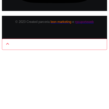
© 2023 Created parceria
leon marketing
e
rgsuporteweb