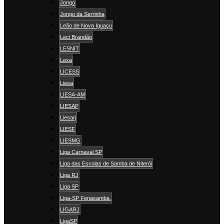
Jongo
Jongo da Serrinha
Leão de Nova Iguaçu
Leci Brandão
LESNIT
Lexa
LICESS
Liesa
LIESA-AM
LIESAP
Liesarj
LIESF
LIESMG
Liga Carnaval SP
Liga das Escolas de Samba de Niterói
Liga RJ
Liga SP
Liga-SP Fenasamba.
LIGARJ
LigaSP