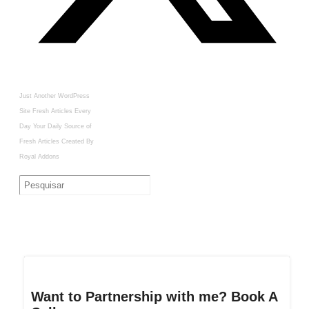
Just Another WordPress
Site
Fresh Articles Every
Day
Your Daily Source of
Fresh Articles
Created By
Royal Addons
Want to Partnership with me? Book A