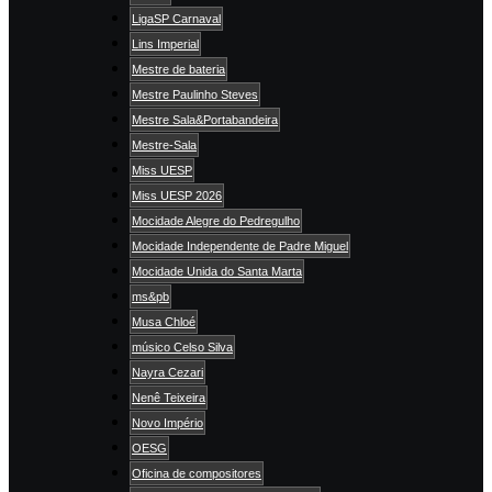
LigaSP Carnaval
Lins Imperial
Mestre de bateria
Mestre Paulinho Steves
Mestre Sala&Portabandeira
Mestre-Sala
Miss UESP
Miss UESP 2026
Mocidade Alegre do Pedregulho
Mocidade Independente de Padre Miguel
Mocidade Unida do Santa Marta
ms&pb
Musa Chloé
músico Celso Silva
Nayra Cezari
Nenê Teixeira
Novo Império
OESG
Oficina de compositores