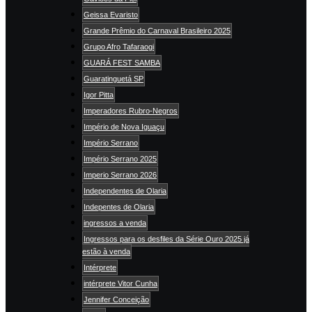
Geissa Evaristo
Grande Prêmio do Carnaval Brasileiro 2025
Grupo Afro Tafaraogi
GUARÁ FEST SAMBA
Guaratinguetá SP
Igor Pitta
Imperadores Rubro-Negros
Império de Nova Iguaçu
Império Serrano
Império Serrano 2025
Imperio Serrano 2026
Independentes de Olaria
Indepentes de Olaria
ingressos a venda
Ingressos para os desfiles da Série Ouro 2025 já
estão à venda
Intérprete
intérprete Vitor Cunha
Jennifer Conceição