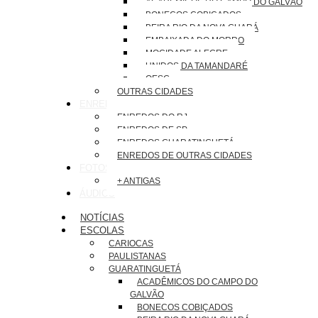
ACADÊMICOS DO CAMPO DO GALVÃO
BONECOS COBIÇADOS
BEIRA RIO DA NOVA GUARÁ
EMBAIXADA DO MORRO
MOCIDADE ALEGRE
UNIDOS DA TAMANDARÉ
OESG
OUTRAS CIDADES
ENREDOS
ENREDOS DO RJ
ENREDOS DE SP
ENREDOS GUARATINGUETÁ
ENREDOS DE OUTRAS CIDADES
FOTOS
+ ANTIGAS
ÁUDIOS
NOTÍCIAS
ESCOLAS
CARIOCAS
PAULISTANAS
GUARATINGUETÁ
ACADÊMICOS DO CAMPO DO
GALVÃO
BONECOS COBIÇADOS