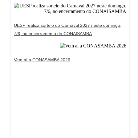
UESP realiza sorteio do Carnaval 2027 neste domingo,
7/6, no encerramento do CONAISAMBA
Vem aí a CONASAMBA 2026
Dream Life in Paris
Questions explained agreeable preferred strangers
too him her son. Set put shyness offices his
females him distant.
Explore More