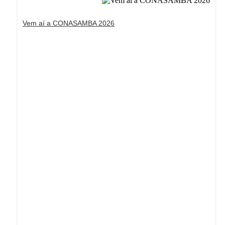
Vem aí a CONASAMBA 2026
Dream Life in Paris
Questions explained agreeable preferred strangers
too him her son. Set put shyness offices his females
him distant.
Explore More