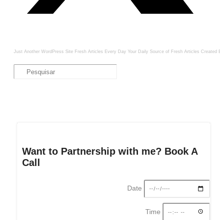
Just Another WordPress Site
Fresh Articles Every Day
Your Daily Source of Fresh Articles
Created 
Want to Partnership with me? Book A
Call
Date
Time