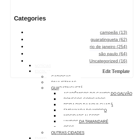
Categories
campeãs
(13)
guaratingueta
(62)
rio de janeiro
(254)
são paulo
(64)
Uncategorized
(16)
NOTÍCIAS
Edit Template
ESCOLAS
CARIOCAS
PAULISTANAS
GUARATINGUETÁ
ACADÊMICOS DO CAMPO DO GALVÃO
BONECOS COBIÇADOS
BEIRA RIO DA NOVA GUARÁ
EMBAIXADA DO MORRO
MOCIDADE ALEGRE
UNIDOS DA TAMANDARÉ
OESG
OUTRAS CIDADES
ENREDOS