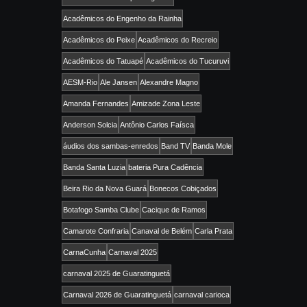
Acadêmicos do Engenho da Rainha
Acadêmicos do Peixe
Acadêmicos do Recreio
Acadêmicos do Tatuapé
Acadêmicos do Tucuruvi
AESM-Rio
Ale Jansen
Alexandre Magno
Amanda Fernandes
Amizade Zona Leste
Anderson Solcia
Antônio Carlos Faísca
áudios dos sambas-enredos
Band TV
Banda Mole
Banda Santa Luzia
bateria Pura Cadência
Beira Rio da Nova Guará
Bonecos Cobiçados
Botafogo Samba Clube
Cacique de Ramos
Camarote Confraria
Canaval de Belém
Carla Prata
CarnaCunha
Carnaval 2025
carnaval 2025 de Guaratinguetá
Carnaval 2026 de Guaratinguetá
carnaval carioca