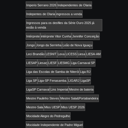
Imperio Serrano 2026
Independentes de Olaria
Indepentes de Olaria
ingressos a venda
Ingressos para os desfiles da Série Ouro 2025 já
estão à venda
Intérprete
intérprete Vitor Cunha
Jennifer Conceição
Jongo
Jongo da Serrinha
Leão de Nova Iguaçu
Leci Brandão
LESNIT
Lexa
LICESS
Liesa
LIESA-AM
LIESAP
Liesarj
LIESF
LIESMG
Liga Carnaval SP
Liga das Escolas de Samba de Niterói
Liga RJ
Liga SP
Liga-SP Fenasamba.
LIGARJ
LigaSP
LigaSP Carnaval
Lins Imperial
Mestre de bateria
Mestre Paulinho Steves
Mestre Sala&Portabandeira
Mestre-Sala
Miss UESP
Miss UESP 2026
Mocidade Alegre do Pedregulho
Mocidade Independente de Padre Miguel