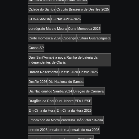
Cidade do Samba
Circuito Brasileiro de Desfiles 2025
CONASAMBA
CONASAMBA 2026
coreógrafo Marcio Moura
Corte Momesca 2025
Corte momesca 2026
Cubango
Cultura Guaratingueta
Cunha SP
Dani Sant’Anna é a nova Rainha de bateria da
Independentes de Olaria
Darllan Nascimento
Desfile 2020
Desfile 2025
Desfile 2026
Dia Nacional do Samba
Dia Nacional do Samba 2024
Direção de Carnaval
Dragões da Real
Dudu Nobre
EFA-UESP
Em Cima da Hora
Em Cima da Hora 2025
Embaixada do Morro
enredista João Vitor Silveira
enredo 2026
ensaio de rua
ensaio de rua 2025