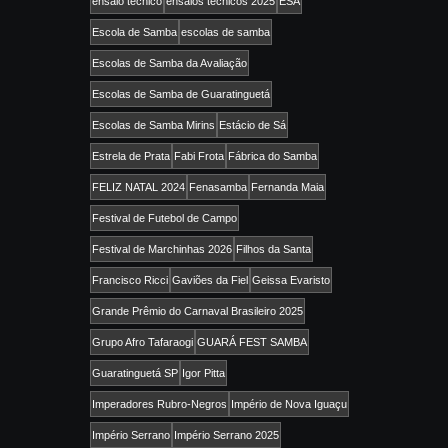
ensaio técnico
ensaios técnicos 2025
ESA
Escola de Samba
escolas de samba
Escolas de Samba da Avaliação
Escolas de Samba de Guaratinguetá
Escolas de Samba Mirins
Estácio de Sá
Estrela de Prata
Fabi Frota
Fábrica do Samba
FELIZ NATAL 2024
Fenasamba
Fernanda Maia
Festival de Futebol de Campo
Festival de Marchinhas 2026
Filhos da Santa
Francisco Ricci
Gaviões da Fiel
Geissa Evaristo
Grande Prêmio do Carnaval Brasileiro 2025
Grupo Afro Tafaraogi
GUARÁ FEST SAMBA
Guaratinguetá SP
Igor Pitta
Imperadores Rubro-Negros
Império de Nova Iguaçu
Império Serrano
Império Serrano 2025