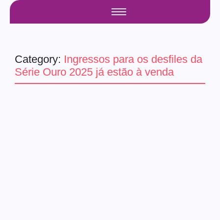
Category:
Ingressos para os desfiles da
Série Ouro 2025 já estão à venda
rio de janeiro
Ingressos para os desfiles da
Série Ouro 2025 já estão à
venda
12/09/2024
-
No Comments
admin
Arquibancadas dos setores 2, 3, 4, 5, 6, 7, 8, 10 e 11
mantêm preços populares A Liga RJ iniciou na manhã
desta segunda-feira (9) a venda de ingressos para os