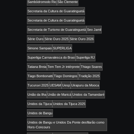
Sambódromodo Rio
São Clemente
Secretaria da Cultura de Guaratinguetá
Secretaria de Cultura de Guaratinguetá
Secretaria de Turismo de Guaratinguetá
Seo Jamil
Série Ouro
Série Ouro 2025
Série Ouro 2026
Simone Sampaio
SUPERLIGA
Superliga Carnavalesca do Brasi
Superliga RJ
Tatiana Breia
Tem Tem Jr intérprete
Thiago Soares
Tiago Bombonatti
Tiago Domingos
Tradição 2025
Tucuruvi 2025
UESAM
Uesp
Uirapuru da Mooca
União da Ilha
União de Maricá
Unidos da Tamandaré
Unidos da Tijuca
Unidos da Tijuca 2025
Unidos de Bangu
Unidos de Bangu e Unidos Da Ponte desfilarão como
Hors-Concours