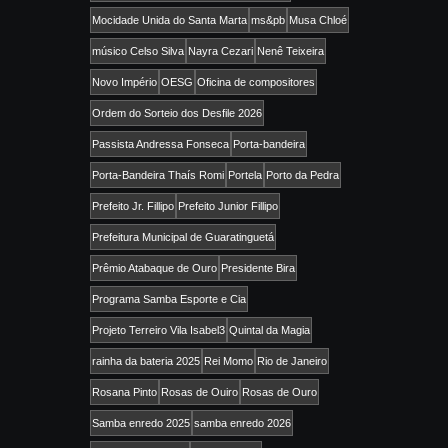
Mocidade Unida do Santa Marta
ms&pb
Musa Chloé
músico Celso Silva
Nayra Cezari
Nenê Teixeira
Novo Império
OESG
Oficina de compositores
Ordem do Sorteio dos Desfile 2026
Passista Andressa Fonseca
Porta-bandeira
Porta-Bandeira Thaís Romi
Portela
Porto da Pedra
Prefeito Jr. Fillipo
Prefeito Junior Fillipo
Prefeitura Municipal de Guaratinguetá
Prêmio Atabaque de Ouro
Presidente Bira
Programa Samba Esporte e Cia
Projeto Terreiro Vila Isabel3
Quintal da Magia
rainha da bateria 2025
Rei Momo
Rio de Janeiro
Rosana Pinto
Rosas de Ouiro
Rosas de Ouro
Samba enredo 2025
samba enredo 2026