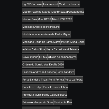
LigaSP Carnaval
Lins Imperial
Mestre de bateria
Mestre Paulinho Steves
Mestre Sala&Portabandeira
Mestre-Sala
Miss UESP
Miss UESP 2026
Mocidade Alegre do Pedregulho
Mocidade Independente de Padre Miguel
Mocidade Unida do Santa Marta
ms&pb
Musa Chloé
músico Celso Silva
Nayra Cezari
Nenê Teixeira
Novo Império
OESG
Oficina de compositores
Ordem do Sorteio dos Desfile 2026
Passista Andressa Fonseca
Porta-bandeira
Porta-Bandeira Thaís Romi
Portela
Porto da Pedra
Prefeito Jr. Fillipo
Prefeito Junior Fillipo
Prefeitura Municipal de Guaratinguetá
Prêmio Atabaque de Ouro
Presidente Bira