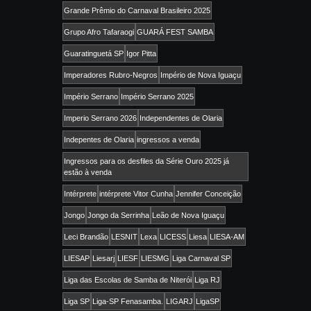
Grande Prêmio do Carnaval Brasileiro 2025
Grupo Afro Tafaraogi
GUARÁ FEST SAMBA
Guaratinguetá SP
Igor Pitta
Imperadores Rubro-Negros
Império de Nova Iguaçu
Império Serrano
Império Serrano 2025
Imperio Serrano 2026
Independentes de Olaria
Indepentes de Olaria
ingressos a venda
Ingressos para os desfiles da Série Ouro 2025 já
estão à venda
Intérprete
intérprete Vitor Cunha
Jennifer Conceição
Jongo
Jongo da Serrinha
Leão de Nova Iguaçu
Leci Brandão
LESNIT
Lexa
LICESS
Liesa
LIESA-AM
LIESAP
Liesarj
LIESF
LIESMG
Liga Carnaval SP
Liga das Escolas de Samba de Niterói
Liga RJ
Liga SP
Liga-SP Fenasamba.
LIGARJ
LigaSP