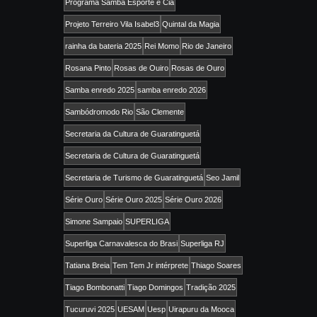
Programa Samba Esporte e Cia
Projeto Terreiro Vila Isabel3
Quintal da Magia
rainha da bateria 2025
Rei Momo
Rio de Janeiro
Rosana Pinto
Rosas de Ouiro
Rosas de Ouro
Samba enredo 2025
samba enredo 2026
Sambódromodo Rio
São Clemente
Secretaria da Cultura de Guaratinguetá
Secretaria de Cultura de Guaratinguetá
Secretaria de Turismo de Guaratinguetá
Seo Jamil
Série Ouro
Série Ouro 2025
Série Ouro 2026
Simone Sampaio
SUPERLIGA
Superliga Carnavalesca do Brasi
Superliga RJ
Tatiana Breia
Tem Tem Jr intérprete
Thiago Soares
Tiago Bombonatti
Tiago Domingos
Tradição 2025
Tucuruvi 2025
UESAM
Uesp
Uirapuru da Mooca