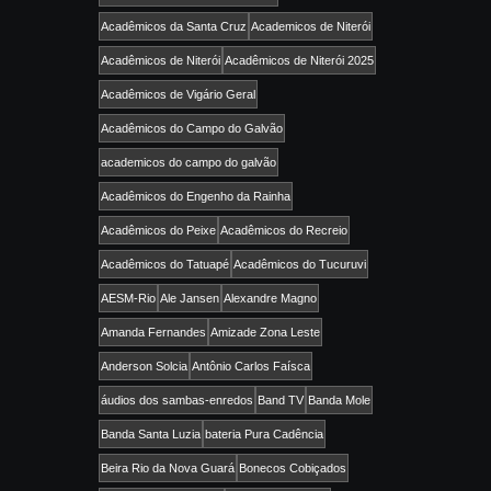
Acadêmicos da Santa Cruz
Academicos de Niterói
Acadêmicos de Niterói
Acadêmicos de Niterói 2025
Acadêmicos de Vigário Geral
Acadêmicos do Campo do Galvão
academicos do campo do galvão
Acadêmicos do Engenho da Rainha
Acadêmicos do Peixe
Acadêmicos do Recreio
Acadêmicos do Tatuapé
Acadêmicos do Tucuruvi
AESM-Rio
Ale Jansen
Alexandre Magno
Amanda Fernandes
Amizade Zona Leste
Anderson Solcia
Antônio Carlos Faísca
áudios dos sambas-enredos
Band TV
Banda Mole
Banda Santa Luzia
bateria Pura Cadência
Beira Rio da Nova Guará
Bonecos Cobiçados