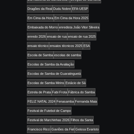
Dragões da Real
Dudu Nobre
EFA-UESP
Em Cima da Hora
Em Cima da Hora 2025
Embaixada do Morro
enredista João Vitor Silveira
enredo 2026
ensaio de rua
ensaio de rua 2025
ensaio técnico
ensaios técnicos 2025
ESA
Escola de Samba
escolas de samba
Escolas de Samba da Avaliação
Escolas de Samba de Guaratinguetá
Escolas de Samba Mirins
Estácio de Sá
Estrela de Prata
Fabi Frota
Fábrica do Samba
FELIZ NATAL 2024
Fenasamba
Fernanda Maia
Festival de Futebol de Campo
Festival de Marchinhas 2026
Filhos da Santa
Francisco Ricci
Gaviões da Fiel
Geissa Evaristo