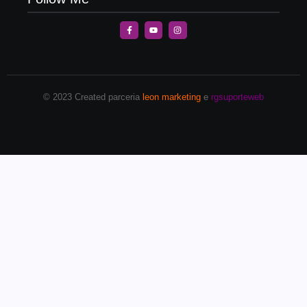
© 2023 Created parceria
leon marketing
e
rgsuporteweb