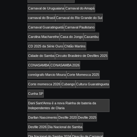
Carnaval de Uruguaiana
Carnaval do Amapá
carnaval do Brasil
Carnaval do Rio Grande do Sul
Carnaval Guaratinguetá
Carnaval Paulistano
Carolina Macharethe
Casa do Jongo
Caxambu
CD 2025 da Série Ouro
Chitão Martins
Cidade do Samba
Circuito Brasileiro de Desfiles 2025
CONASAMBA
CONASAMBA 2026
coreógrafo Marcio Moura
Corte Momesca 2025
Corte momesca 2026
Cubango
Cultura Guaratingueta
Cunha SP
Dani Sant’Anna é a nova Rainha de bateria da
Independentes de Olaria
Darllan Nascimento
Desfile 2020
Desfile 2025
Desfile 2026
Dia Nacional do Samba
Dia Nacional do Samba 2024
Direção de Carnaval