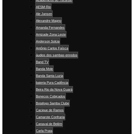
AESM-Rio
Ale Jansen
Alexandre Magno
Amanda Fernandes
Amizade Zona Leste
Anderson Solcia
Antônio Carlos Faísca
áudios dos sambas-enredos
Band TV
Banda Mole
Banda Santa Luzia
bateria Pura Cadência
Beira Rio da Nova Guará
Bonecos Cobiçados
Botafogo Samba Clube
Cacique de Ramos
Camarote Confraria
Canaval de Belém
Carla Prata