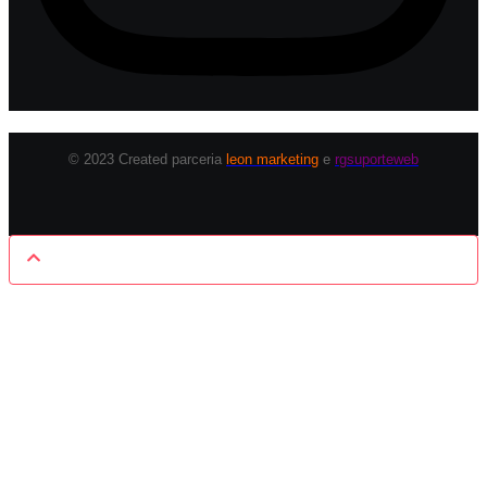
© 2023 Created parceria
leon marketing
e
rgsuporteweb