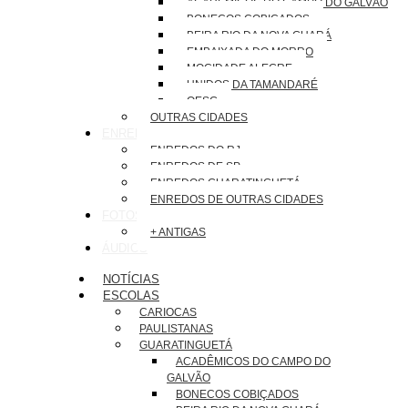
ACADÊMICOS DO CAMPO DO GALVÃO
BONECOS COBIÇADOS
BEIRA RIO DA NOVA GUARÁ
EMBAIXADA DO MORRO
MOCIDADE ALEGRE
UNIDOS DA TAMANDARÉ
OESG
OUTRAS CIDADES
ENREDOS
ENREDOS DO RJ
ENREDOS DE SP
ENREDOS GUARATINGUETÁ
ENREDOS DE OUTRAS CIDADES
FOTOS
+ ANTIGAS
ÁUDIOS
NOTÍCIAS
ESCOLAS
CARIOCAS
PAULISTANAS
GUARATINGUETÁ
ACADÊMICOS DO CAMPO DO
GALVÃO
BONECOS COBIÇADOS