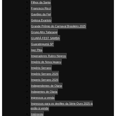
Filhos da Santa
Francisco Ricci
Gaviões da Fiel
Geissa Evaristo
Grande Prêmio do Carnaval Brasileiro 2025
Grupo Afro Tafaraogi
GUARÁ FEST SAMBA
Guaratinguetá SP
Igor Pitta
Imperadores Rubro-Negros
Império de Nova Iguaçu
Império Serrano
Império Serrano 2025
Imperio Serrano 2026
Independentes de Olaria
Indepentes de Olaria
ingressos a venda
Ingressos para os desfiles da Série Ouro 2025 já
estão à venda
Intérprete