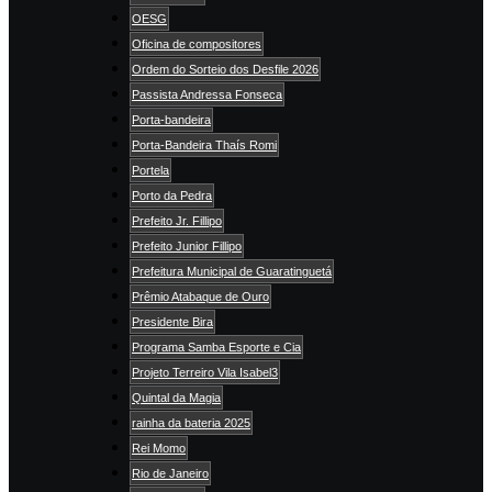
OESG
Oficina de compositores
Ordem do Sorteio dos Desfile 2026
Passista Andressa Fonseca
Porta-bandeira
Porta-Bandeira Thaís Romi
Portela
Porto da Pedra
Prefeito Jr. Fillipo
Prefeito Junior Fillipo
Prefeitura Municipal de Guaratinguetá
Prêmio Atabaque de Ouro
Presidente Bira
Programa Samba Esporte e Cia
Projeto Terreiro Vila Isabel3
Quintal da Magia
rainha da bateria 2025
Rei Momo
Rio de Janeiro