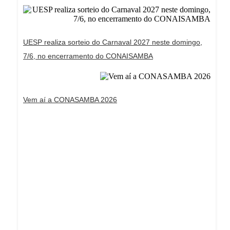
UESP realiza sorteio do Carnaval 2027 neste domingo,
7/6, no encerramento do CONAISAMBA
Vem aí a CONASAMBA 2026
Dream Life in Paris
Questions explained agreeable preferred strangers
too him her son. Set put shyness offices his
females him distant.
Explore More