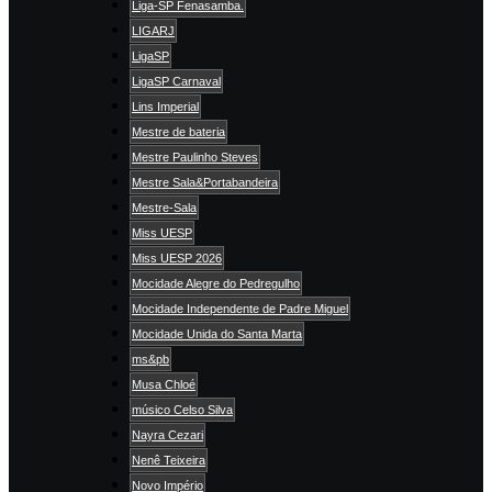
Liga-SP Fenasamba.
LIGARJ
LigaSP
LigaSP Carnaval
Lins Imperial
Mestre de bateria
Mestre Paulinho Steves
Mestre Sala&Portabandeira
Mestre-Sala
Miss UESP
Miss UESP 2026
Mocidade Alegre do Pedregulho
Mocidade Independente de Padre Miguel
Mocidade Unida do Santa Marta
ms&pb
Musa Chloé
músico Celso Silva
Nayra Cezari
Nenê Teixeira
Novo Império