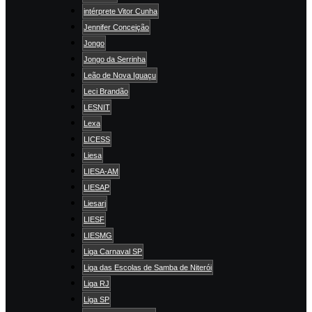
intérprete Vitor Cunha
Jennifer Conceição
Jongo
Jongo da Serrinha
Leão de Nova Iguaçu
Leci Brandão
LESNIT
Lexa
LICESS
Liesa
LIESA-AM
LIESAP
Liesarj
LIESF
LIESMG
Liga Carnaval SP
Liga das Escolas de Samba de Niterói
Liga RJ
Liga SP