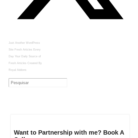
Just Another WordPress
Site
Fresh Articles Every
Day
Your Daily Source of
Fresh Articles
Created By
Royal Addons
Want to Partnership with me? Book A