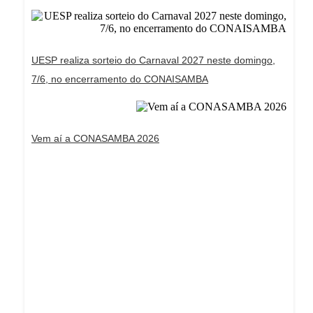
UESP realiza sorteio do Carnaval 2027 neste domingo,
7/6, no encerramento do CONAISAMBA
Vem aí a CONASAMBA 2026
Dream Life in Paris
Questions explained agreeable preferred strangers
too him her son. Set put shyness offices his
females him distant.
Explore More