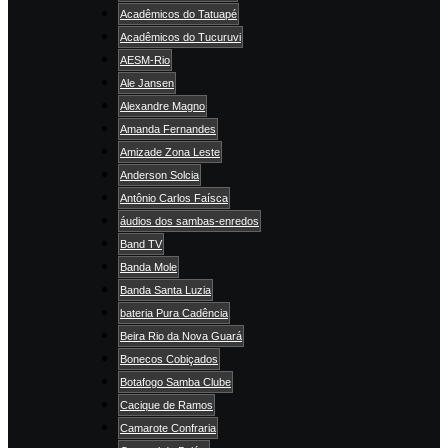
Acadêmicos do Tatuapé
Acadêmicos do Tucuruvi
AESM-Rio
Ale Jansen
Alexandre Magno
Amanda Fernandes
Amizade Zona Leste
Anderson Solcia
Antônio Carlos Faísca
áudios dos sambas-enredos
Band TV
Banda Mole
Banda Santa Luzia
bateria Pura Cadência
Beira Rio da Nova Guará
Bonecos Cobiçados
Botafogo Samba Clube
Cacique de Ramos
Camarote Confraria