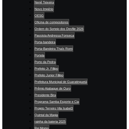
Nenê Teixeira
Novo Império
OESG
Oficina de compositores
Ordem do Sorteio dos Desfile 2026
Passista Andressa Fonseca
Porta-bandeira
Porta-Bandeira Thaís Romi
Portela
Porto da Pedra
Prefeito Jr. Fillipo
Prefeito Junior Fillipo
Prefeitura Municipal de Guaratinguetá
Prêmio Atabaque de Ouro
Presidente Bira
Programa Samba Esporte e Cia
Projeto Terreiro Vila Isabel3
Quintal da Magia
rainha da bateria 2025
Rei Momo