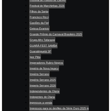
Festival de Marchinhas 2026
Filhos da Santa
Francisco Ricci
Gaviões da Fiel
Geissa Evaristo
Grande Prêmio do Carnaval Brasileiro 2025
Grupo Afro Tafaraogi
GUARÁ FEST SAMBA
Guaratinguetá SP
Igor Pitta
Imperadores Rubro-Negros
Império de Nova Iguaçu
Império Serrano
Império Serrano 2025
Imperio Serrano 2026
Independentes de Olaria
Indepentes de Olaria
ingressos a venda
Ingressos para os desfiles da Série Ouro 2025 já