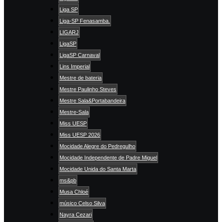
Liga SP
Liga-SP Fenasamba.
LIGARJ
LigaSP
LigaSP Carnaval
Lins Imperial
Mestre de bateria
Mestre Paulinho Steves
Mestre Sala&Portabandeira
Mestre-Sala
Miss UESP
Miss UESP 2026
Mocidade Alegre do Pedregulho
Mocidade Independente de Padre Miguel
Mocidade Unida do Santa Marta
ms&pb
Musa Chloé
músico Celso Silva
Nayra Cezari