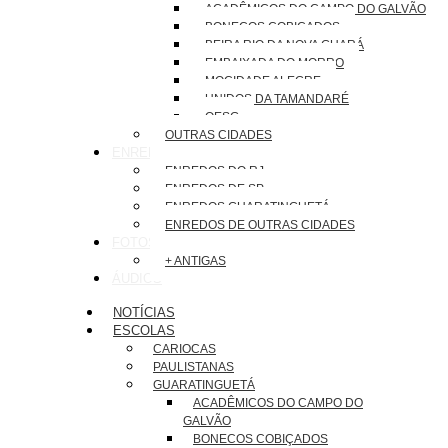
ACADÊMICOS DO CAMPO DO GALVÃO
BONECOS COBIÇADOS
BEIRA RIO DA NOVA GUARÁ
EMBAIXADA DO MORRO
MOCIDADE ALEGRE
UNIDOS DA TAMANDARÉ
OESG
OUTRAS CIDADES
ENREDOS
ENREDOS DO RJ
ENREDOS DE SP
ENREDOS GUARATINGUETÁ
ENREDOS DE OUTRAS CIDADES
FOTOS
+ ANTIGAS
ÁUDIOS
NOTÍCIAS
ESCOLAS
CARIOCAS
PAULISTANAS
GUARATINGUETÁ
ACADÊMICOS DO CAMPO DO
GALVÃO
BONECOS COBIÇADOS