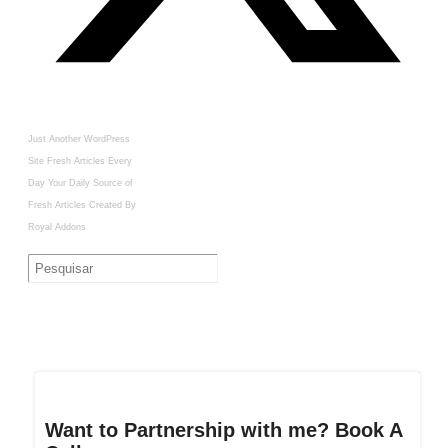
Just Another WordPress
Site
Fresh Articles Every
Day
Your Daily Source of
Fresh Articles
Created By
Royal Addons
Want to Partnership with me? Book A