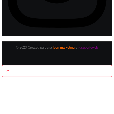
© 2023 Created parceria
leon marketing
e
rgsuporteweb