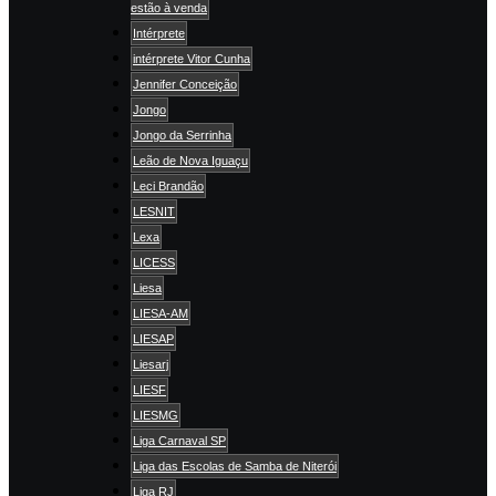
estão à venda
Intérprete
intérprete Vitor Cunha
Jennifer Conceição
Jongo
Jongo da Serrinha
Leão de Nova Iguaçu
Leci Brandão
LESNIT
Lexa
LICESS
Liesa
LIESA-AM
LIESAP
Liesarj
LIESF
LIESMG
Liga Carnaval SP
Liga das Escolas de Samba de Niterói
Liga RJ