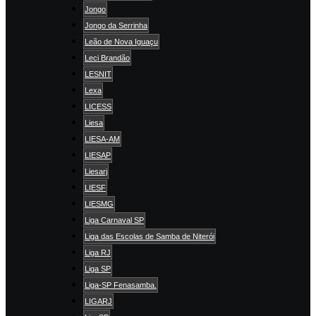
Jongo
Jongo da Serrinha
Leão de Nova Iguaçu
Leci Brandão
LESNIT
Lexa
LICESS
Liesa
LIESA-AM
LIESAP
Liesarj
LIESF
LIESMG
Liga Carnaval SP
Liga das Escolas de Samba de Niterói
Liga RJ
Liga SP
Liga-SP Fenasamba.
LIGARJ