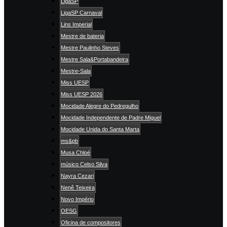
LigaSP
LigaSP Carnaval
Lins Imperial
Mestre de bateria
Mestre Paulinho Steves
Mestre Sala&Portabandeira
Mestre-Sala
Miss UESP
Miss UESP 2026
Mocidade Alegre do Pedregulho
Mocidade Independente de Padre Miguel
Mocidade Unida do Santa Marta
ms&pb
Musa Chloé
músico Celso Silva
Nayra Cezari
Nenê Teixeira
Novo Império
OESG
Oficina de compositores