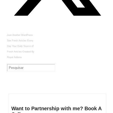
Just Another WordPress
Site
Fresh Articles Every
Day
Your Daily Source of
Fresh Articles
Created By
Royal Addons
Want to Partnership with me? Book A