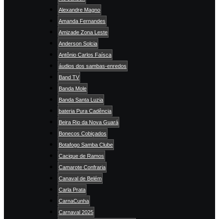
Alexandre Magno
Amanda Fernandes
Amizade Zona Leste
Anderson Solcia
Antônio Carlos Faísca
áudios dos sambas-enredos
Band TV
Banda Mole
Banda Santa Luzia
bateria Pura Cadência
Beira Rio da Nova Guará
Bonecos Cobiçados
Botafogo Samba Clube
Cacique de Ramos
Camarote Confraria
Canaval de Belém
Carla Prata
CarnaCunha
Carnaval 2025