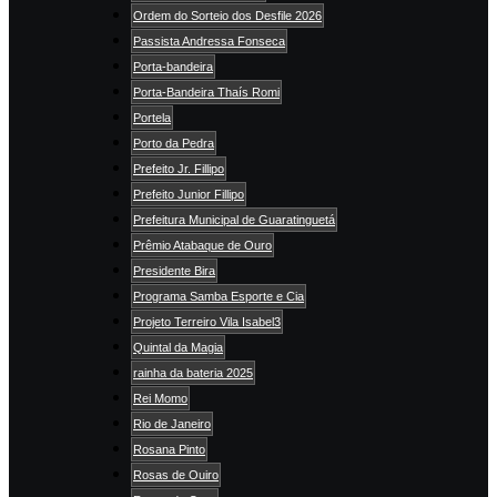
Ordem do Sorteio dos Desfile 2026
Passista Andressa Fonseca
Porta-bandeira
Porta-Bandeira Thaís Romi
Portela
Porto da Pedra
Prefeito Jr. Fillipo
Prefeito Junior Fillipo
Prefeitura Municipal de Guaratinguetá
Prêmio Atabaque de Ouro
Presidente Bira
Programa Samba Esporte e Cia
Projeto Terreiro Vila Isabel3
Quintal da Magia
rainha da bateria 2025
Rei Momo
Rio de Janeiro
Rosana Pinto
Rosas de Ouiro