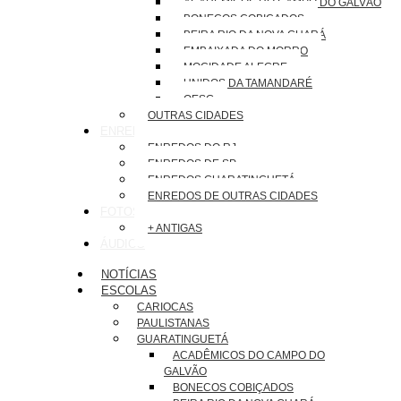
ACADÊMICOS DO CAMPO DO GALVÃO
BONECOS COBIÇADOS
BEIRA RIO DA NOVA GUARÁ
EMBAIXADA DO MORRO
MOCIDADE ALEGRE
UNIDOS DA TAMANDARÉ
OESG
OUTRAS CIDADES
ENREDOS
ENREDOS DO RJ
ENREDOS DE SP
ENREDOS GUARATINGUETÁ
ENREDOS DE OUTRAS CIDADES
FOTOS
+ ANTIGAS
ÁUDIOS
NOTÍCIAS
ESCOLAS
CARIOCAS
PAULISTANAS
GUARATINGUETÁ
ACADÊMICOS DO CAMPO DO
GALVÃO
BONECOS COBIÇADOS