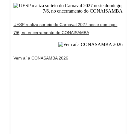
UESP realiza sorteio do Carnaval 2027 neste domingo,
7/6, no encerramento do CONAISAMBA
Vem aí a CONASAMBA 2026
Dream Life in Paris
Questions explained agreeable preferred strangers
too him her son. Set put shyness offices his
females him distant.
Explore More