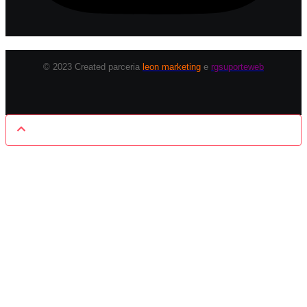
© 2023 Created parceria
leon marketing
e
rgsuporteweb