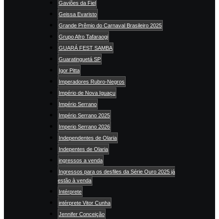
Gaviões da Fiel
Geissa Evaristo
Grande Prêmio do Carnaval Brasileiro 2025
Grupo Afro Tafaraogi
GUARÁ FEST SAMBA
Guaratinguetá SP
Igor Pitta
Imperadores Rubro-Negros
Império de Nova Iguaçu
Império Serrano
Império Serrano 2025
Imperio Serrano 2026
Independentes de Olaria
Indepentes de Olaria
ingressos a venda
Ingressos para os desfiles da Série Ouro 2025 já
estão à venda
Intérprete
intérprete Vitor Cunha
Jennifer Conceição