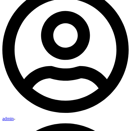
admin
-