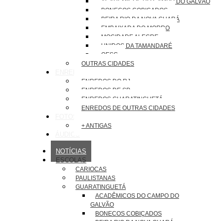
ACADÊMICOS DO CAMPO DO GALVÃO
BONECOS COBIÇADOS
BEIRA RIO DA NOVA GUARÁ
EMBAIXADA DO MORRO
MOCIDADE ALEGRE
UNIDOS DA TAMANDARÉ
OESG
OUTRAS CIDADES
ENREDOS
ENREDOS DO RJ
ENREDOS DE SP
ENREDOS GUARATINGUETÁ
ENREDOS DE OUTRAS CIDADES
FOTOS
+ ANTIGAS
ÁUDIOS
NOTÍCIAS
ESCOLAS
CARIOCAS
PAULISTANAS
GUARATINGUETÁ
ACADÊMICOS DO CAMPO DO
GALVÃO
BONECOS COBIÇADOS