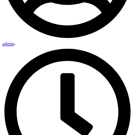
admin
-