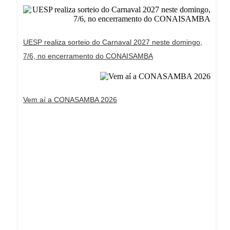
UESP realiza sorteio do Carnaval 2027 neste domingo,
7/6, no encerramento do CONAISAMBA
Vem aí a CONASAMBA 2026
Dream Life in Paris
Questions explained agreeable preferred strangers
too him her son. Set put shyness offices his
females him distant.
Explore More