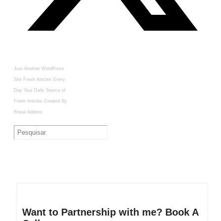
Just Another WordPress
Site
Fresh Articles Every
Day
Your Daily Source of
Fresh Articles
Created By
Royal Addons
Want to Partnership with me? Book A