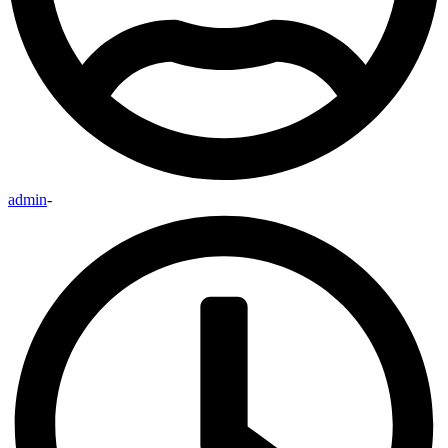
admin
-