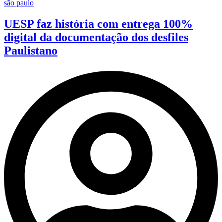
são paulo
UESP faz história com entrega 100%
digital da documentação dos desfiles
Paulistano