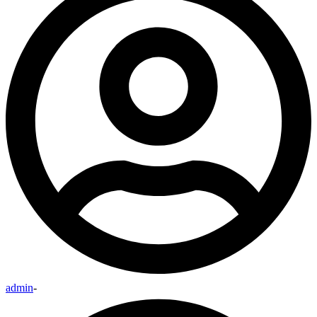
admin
-