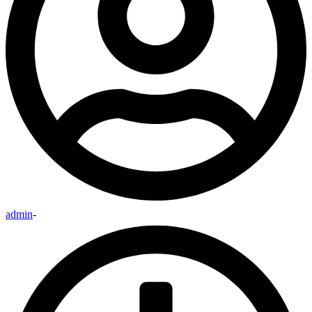
admin
-