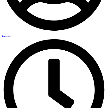
admin
-