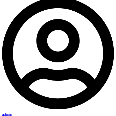
admin
-