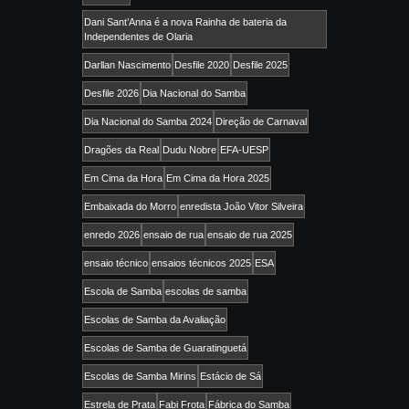
Dani Sant’Anna é a nova Rainha de bateria da
Independentes de Olaria
Darllan Nascimento
Desfile 2020
Desfile 2025
Desfile 2026
Dia Nacional do Samba
Dia Nacional do Samba 2024
Direção de Carnaval
Dragões da Real
Dudu Nobre
EFA-UESP
Em Cima da Hora
Em Cima da Hora 2025
Embaixada do Morro
enredista João Vitor Silveira
enredo 2026
ensaio de rua
ensaio de rua 2025
ensaio técnico
ensaios técnicos 2025
ESA
Escola de Samba
escolas de samba
Escolas de Samba da Avaliação
Escolas de Samba de Guaratinguetá
Escolas de Samba Mirins
Estácio de Sá
Estrela de Prata
Fabi Frota
Fábrica do Samba