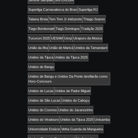
Superliga Carnavalesca do Brasi
Superliga RJ
Tatiana Breia
Tem Tem Jr intérprete
Thiago Soares
Tiago Bombonatti
Tiago Domingos
Tradição 2025
Tucuruvi 2025
UESAM
Uesp
Uirapuru da Mooca
União da Ilha
União de Maricá
Unidos da Tamandaré
Unidos da Tijuca
Unidos da Tijuca 2025
Unidos de Bangu
Unidos de Bangu e Unidos Da Ponte desfilarão como
Hors-Concours
Unidos de Lucas
Unidos de Padre Miguel
Unidos de São Lucas
Unidos do Cabuçu
Unidos do Cosmos
Unidos do Jacarezinho
Unidos do Viradouro
Unidos da Tijuca 2025
Unisamba
Universidade Estácio
Velha Guarda da Mangueira