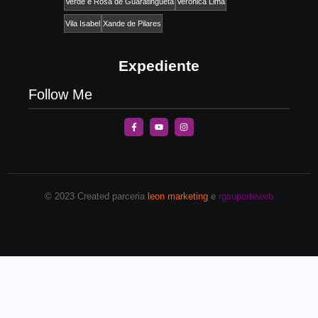
Verde e Rosa de Guaratinguetá
Verônica Lima
Vila Isabel
Xande de Pilares
Expediente
Follow Me
© 2023 Created parceria
leon marketing
e
rgsuporteweb