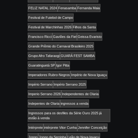
FELIZ NATAL 2024
Fenasamba
Fernanda Maia
Festival de Futebol de Campo
Festival de Marchinhas 2026
Filhos da Santa
Francisco Ricci
Gaviões da Fiel
Geissa Evaristo
Grande Prêmio do Carnaval Brasileiro 2025
Grupo Afro Tafaraogi
GUARÁ FEST SAMBA
Guaratinguetá SP
Igor Pitta
Imperadores Rubro-Negros
Império de Nova Iguaçu
Império Serrano
Império Serrano 2025
Imperio Serrano 2026
Independentes de Olaria
Indepentes de Olaria
ingressos a venda
Ingressos para os desfiles da Série Ouro 2025 já
estão à venda
Intérprete
intérprete Vitor Cunha
Jennifer Conceição
Jongo
Jongo da Serrinha
Leão de Nova Iguaçu