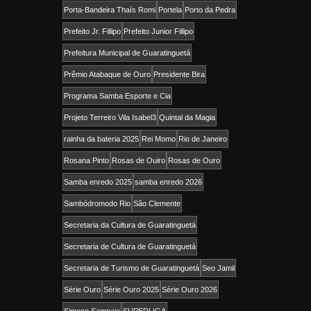
Porta-Bandeira Thaís Romi
Portela
Porto da Pedra
Prefeito Jr. Fillipo
Prefeito Junior Fillipo
Prefeitura Municipal de Guaratinguetá
Prêmio Atabaque de Ouro
Presidente Bira
Programa Samba Esporte e Cia
Projeto Terreiro Vila Isabel3
Quintal da Magia
rainha da bateria 2025
Rei Momo
Rio de Janeiro
Rosana Pinto
Rosas de Ouiro
Rosas de Ouro
Samba enredo 2025
samba enredo 2026
Sambódromodo Rio
São Clemente
Secretaria da Cultura de Guaratinguetá
Secretaria de Cultura de Guaratinguetá
Secretaria de Turismo de Guaratinguetá
Seo Jamil
Série Ouro
Série Ouro 2025
Série Ouro 2026
Simone Sampaio
SUPERLIGA