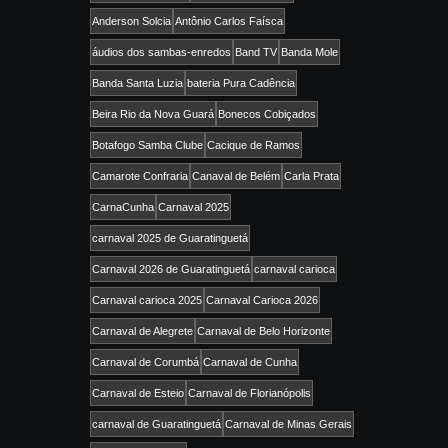
Anderson Solcia
Antônio Carlos Faísca
áudios dos sambas-enredos
Band TV
Banda Mole
Banda Santa Luzia
bateria Pura Cadência
Beira Rio da Nova Guará
Bonecos Cobiçados
Botafogo Samba Clube
Cacique de Ramos
Camarote Confraria
Canaval de Belém
Carla Prata
CarnaCunha
Carnaval 2025
carnaval 2025 de Guaratinguetá
Carnaval 2026 de Guaratinguetá
carnaval carioca
Carnaval carioca 2025
Carnaval Carioca 2026
Carnaval de Alegrete
Carnaval de Belo Horizonte
Carnaval de Corumbá
Carnaval de Cunha
Carnaval de Esteio
Carnaval de Florianópolis
carnaval de Guaratinguetá
Carnaval de Minas Gerais