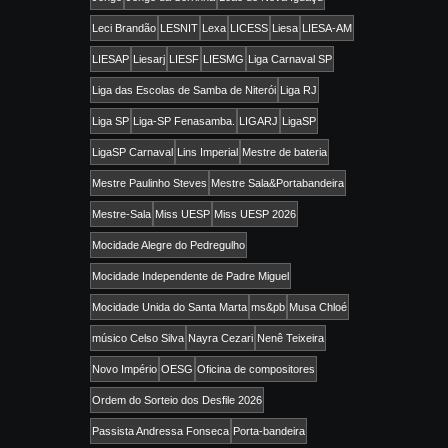
Leci Brandão
LESNIT
Lexa
LICESS
Liesa
LIESA-AM
LIESAP
Liesarj
LIESF
LIESMG
Liga Carnaval SP
Liga das Escolas de Samba de Niterói
Liga RJ
Liga SP
Liga-SP Fenasamba.
LIGARJ
LigaSP
LigaSP Carnaval
Lins Imperial
Mestre de bateria
Mestre Paulinho Steves
Mestre Sala&Portabandeira
Mestre-Sala
Miss UESP
Miss UESP 2026
Mocidade Alegre do Pedregulho
Mocidade Independente de Padre Miguel
Mocidade Unida do Santa Marta
ms&pb
Musa Chloé
músico Celso Silva
Nayra Cezari
Nenê Teixeira
Novo Império
OESG
Oficina de compositores
Ordem do Sorteio dos Desfile 2026
Passista Andressa Fonseca
Porta-bandeira