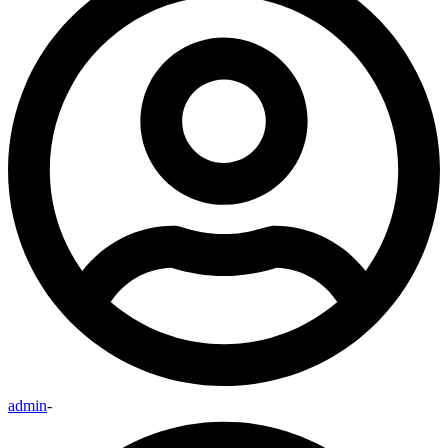
admin
-