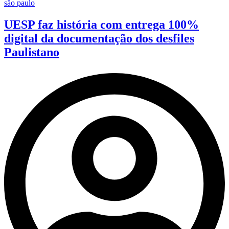
são paulo
UESP faz história com entrega 100%
digital da documentação dos desfiles
Paulistano