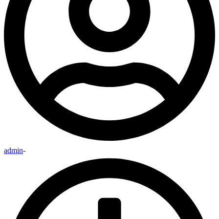
admin
-