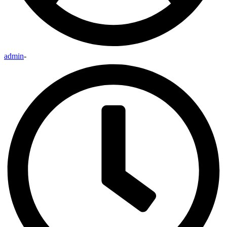
admin
-