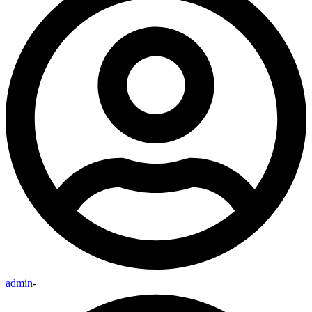
admin
-