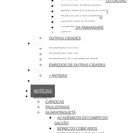
ACADÊMICOS DO CAMPO DO GALVÃO
BONECOS COBIÇADOS
BEIRA RIO DA NOVA GUARÁ
EMBAIXADA DO MORRO
MOCIDADE ALEGRE
UNIDOS DA TAMANDARÉ
OESG
OUTRAS CIDADES
ENREDOS
ENREDOS DO RJ
ENREDOS DE SP
ENREDOS GUARATINGUETÁ
ENREDOS DE OUTRAS CIDADES
FOTOS
+ ANTIGAS
ÁUDIOS
NOTÍCIAS
ESCOLAS
CARIOCAS
PAULISTANAS
GUARATINGUETÁ
ACADÊMICOS DO CAMPO DO
GALVÃO
BONECOS COBIÇADOS