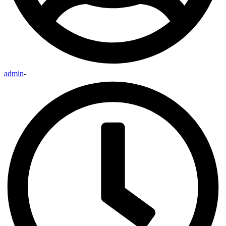
admin
-