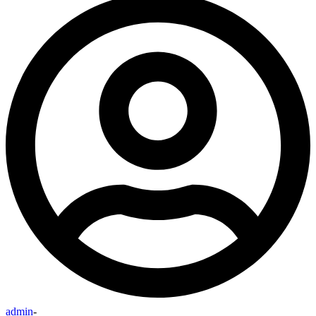
admin
-