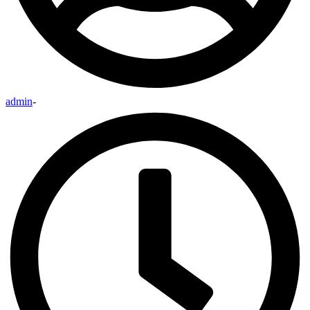
admin
-