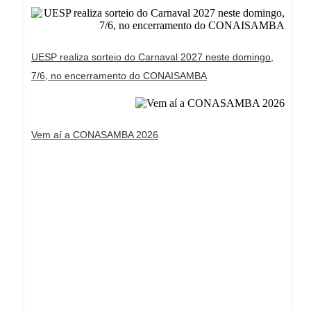
UESP realiza sorteio do Carnaval 2027 neste domingo,
7/6, no encerramento do CONAISAMBA
Vem aí a CONASAMBA 2026
Dream Life in Paris
Questions explained agreeable preferred strangers
too him her son. Set put shyness offices his
females him distant.
Explore More