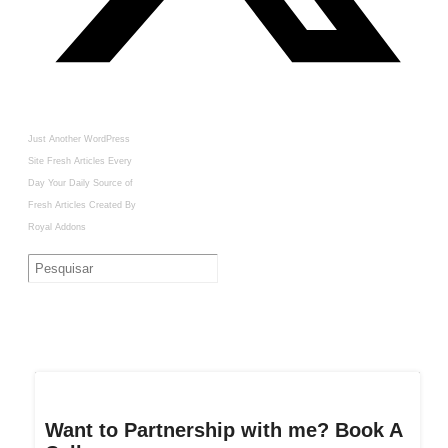
Just Another WordPress
Site
Fresh Articles Every
Day
Your Daily Source of
Fresh Articles
Created By
Royal Addons
Want to Partnership with me? Book A