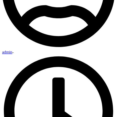
admin
-