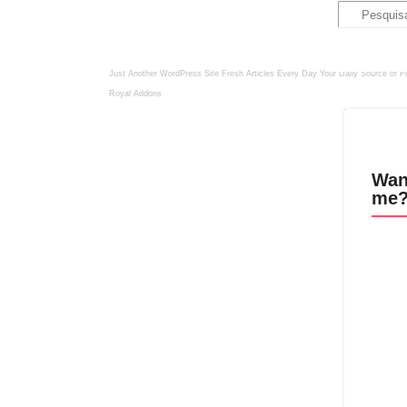
Just Another WordPress Site
Fresh Articles Every Day
Your Daily Source of F
Royal Addons
Wan
me?