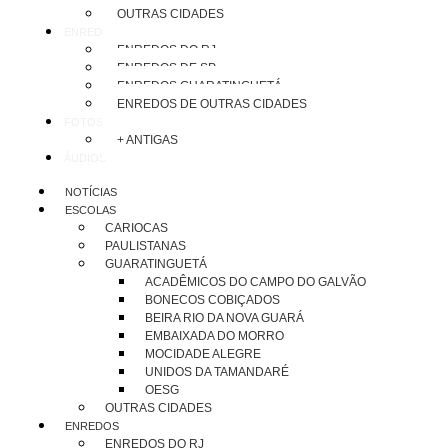
OUTRAS CIDADES
ENREDOS
ENREDOS DO RJ
ENREDOS DE SP
ENREDOS GUARATINGUETÁ
ENREDOS DE OUTRAS CIDADES
FOTOS
+ ANTIGAS
ÁUDIOS
NOTÍCIAS
ESCOLAS
CARIOCAS
PAULISTANAS
GUARATINGUETÁ
ACADÊMICOS DO CAMPO DO GALVÃO
BONECOS COBIÇADOS
BEIRA RIO DA NOVA GUARÁ
EMBAIXADA DO MORRO
MOCIDADE ALEGRE
UNIDOS DA TAMANDARÉ
OESG
OUTRAS CIDADES
ENREDOS
ENREDOS DO RJ