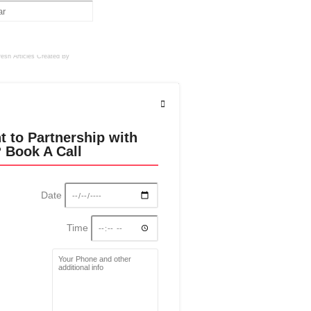
resh Articles
Created By
t to Partnership with
 Book A Call
Date
Time