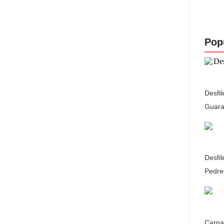
Pop
Desfi
Guara
Desfi
Pedre
Carna