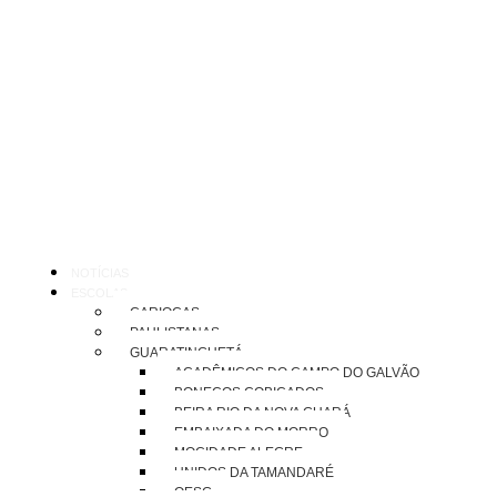
NOTÍCIAS
ESCOLAS
CARIOCAS
PAULISTANAS
GUARATINGUETÁ
ACADÊMICOS DO CAMPO DO GALVÃO
BONECOS COBIÇADOS
BEIRA RIO DA NOVA GUARÁ
EMBAIXADA DO MORRO
MOCIDADE ALEGRE
UNIDOS DA TAMANDARÉ
OESG