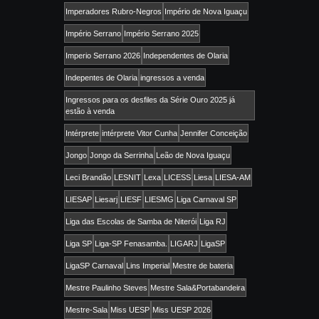
Imperadores Rubro-Negros
Império de Nova Iguaçu
Império Serrano
Império Serrano 2025
Imperio Serrano 2026
Independentes de Olaria
Indepentes de Olaria
ingressos a venda
Ingressos para os desfiles da Série Ouro 2025 já
estão à venda
Intérprete
intérprete Vitor Cunha
Jennifer Conceição
Jongo
Jongo da Serrinha
Leão de Nova Iguaçu
Leci Brandão
LESNIT
Lexa
LICESS
Liesa
LIESA-AM
LIESAP
Liesarj
LIESF
LIESMG
Liga Carnaval SP
Liga das Escolas de Samba de Niterói
Liga RJ
Liga SP
Liga-SP Fenasamba.
LIGARJ
LigaSP
LigaSP Carnaval
Lins Imperial
Mestre de bateria
Mestre Paulinho Steves
Mestre Sala&Portabandeira
Mestre-Sala
Miss UESP
Miss UESP 2026