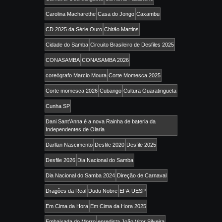
Carolina Macharethe
Casa do Jongo
Caxambu
CD 2025 da Série Ouro
Chitão Martins
Cidade do Samba
Circuito Brasileiro de Desfiles 2025
CONASAMBA
CONASAMBA 2026
coreógrafo Marcio Moura
Corte Momesca 2025
Corte momesca 2026
Cubango
Cultura Guaratingueta
Cunha SP
Dani Sant’Anna é a nova Rainha de bateria da
Independentes de Olaria
Darllan Nascimento
Desfile 2020
Desfile 2025
Desfile 2026
Dia Nacional do Samba
Dia Nacional do Samba 2024
Direção de Carnaval
Dragões da Real
Dudu Nobre
EFA-UESP
Em Cima da Hora
Em Cima da Hora 2025
Embaixada do Morro
enredista João Vitor Silveira