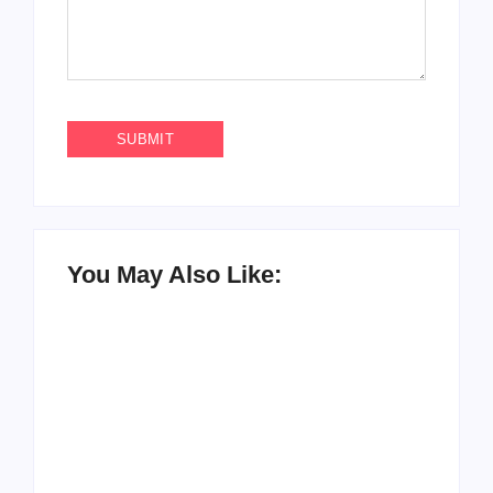
You May Also Like:
UESP realiza sorteio
do Carnaval 2027