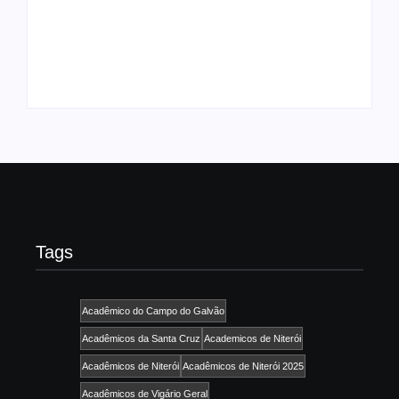
Agenda do Samba:
neste domingo, 7/6,
Guará e Região –
no encerramento do
Confira os eventos!
CONAISAMBA
By
Admin
By
Admin
Tags
Acadêmico do Campo do Galvão
Acadêmicos da Santa Cruz
Academicos de Niterói
Acadêmicos de Niterói
Acadêmicos de Niterói 2025
Acadêmicos de Vigário Geral