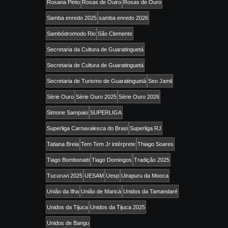
Rosana Pinto
Rosas de Ouiro
Rosas de Ouro
Samba enredo 2025
samba enredo 2026
Sambódromodo Rio
São Clemente
Secretaria da Cultura de Guaratinguetá
Secretaria de Cultura de Guaratinguetá
Secretaria de Turismo de Guaratinguetá
Seo Jamil
Série Ouro
Série Ouro 2025
Série Ouro 2026
Simone Sampaio
SUPERLIGA
Superliga Carnavalesca do Brasi
Superliga RJ
Tatiana Breia
Tem Tem Jr intérprete
Thiago Soares
Tiago Bombonatti
Tiago Domingos
Tradição 2025
Tucuruvi 2025
UESAM
Uesp
Uirapuru da Mooca
União da Ilha
União de Maricá
Unidos da Tamandaré
Unidos da Tijuca
Unidos da Tijuca 2025
Unidos de Bangu