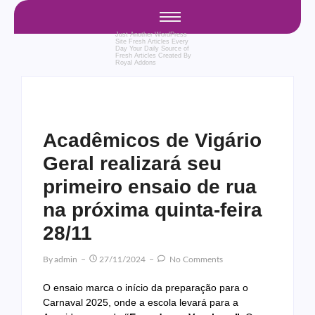
Just Another WordPress
Site
Fresh Articles Every
Day
Your Daily Source of
Fresh Articles
Created By
Royal Addons
Acadêmicos de Vigário
Geral realizará seu
primeiro ensaio de rua
na próxima quinta-feira
28/11
By
Admin
27/11/2024
No Comments
O ensaio marca o início da preparação para o
Carnaval 2025, onde a escola levará para a