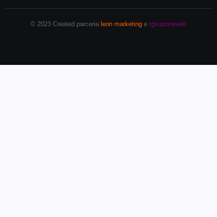
© 2023 Created parceria
leon marketing
e
rgsuporteweb