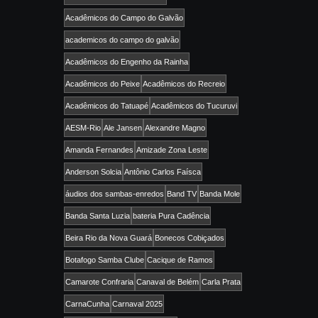
Acadêmicos do Campo do Galvão
academicos do campo do galvão
Acadêmicos do Engenho da Rainha
Acadêmicos do Peixe
Acadêmicos do Recreio
Acadêmicos do Tatuapé
Acadêmicos do Tucuruvi
AESM-Rio
Ale Jansen
Alexandre Magno
Amanda Fernandes
Amizade Zona Leste
Anderson Solcia
Antônio Carlos Faísca
áudios dos sambas-enredos
Band TV
Banda Mole
Banda Santa Luzia
bateria Pura Cadência
Beira Rio da Nova Guará
Bonecos Cobiçados
Botafogo Samba Clube
Cacique de Ramos
Camarote Confraria
Canaval de Belém
Carla Prata
CarnaCunha
Carnaval 2025