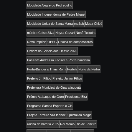
Mocidade Alegre do Pedregulho
Mocidade Independente de Padre Miguel
Mocidade Unida do Santa Marta
ms&pb
Musa Chloé
músico Celso Silva
Nayra Cezari
Nenê Teixeira
Novo Império
OESG
Oficina de compositores
Ordem do Sorteio dos Desfile 2026
Passista Andressa Fonseca
Porta-bandeira
Porta-Bandeira Thaís Romi
Portela
Porto da Pedra
Prefeito Jr. Fillipo
Prefeito Junior Fillipo
Prefeitura Municipal de Guaratinguetá
Prêmio Atabaque de Ouro
Presidente Bira
Programa Samba Esporte e Cia
Projeto Terreiro Vila Isabel3
Quintal da Magia
rainha da bateria 2025
Rei Momo
Rio de Janeiro