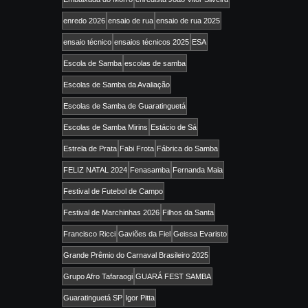
enredo 2026
ensaio de rua
ensaio de rua 2025
ensaio técnico
ensaios técnicos 2025
ESA
Escola de Samba
escolas de samba
Escolas de Samba da Avaliação
Escolas de Samba de Guaratinguetá
Escolas de Samba Mirins
Estácio de Sá
Estrela de Prata
Fabi Frota
Fábrica do Samba
FELIZ NATAL 2024
Fenasamba
Fernanda Maia
Festival de Futebol de Campo
Festival de Marchinhas 2026
Filhos da Santa
Francisco Ricci
Gaviões da Fiel
Geissa Evaristo
Grande Prêmio do Carnaval Brasileiro 2025
Grupo Afro Tafaraogi
GUARÁ FEST SAMBA
Guaratinguetá SP
Igor Pitta