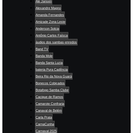
Ale Jansen
Alexandre Magno
Amanda Fernandes
Amizade Zona Leste
Anderson Solcia
Antônio Carlos Faísca
áudios dos sambas-enredos
Band TV
Banda Mole
Banda Santa Luzia
bateria Pura Cadência
Beira Rio da Nova Guará
Bonecos Cobiçados
Botafogo Samba Clube
Cacique de Ramos
Camarote Confraria
Canaval de Belém
Carla Prata
CarnaCunha
Carnaval 2025