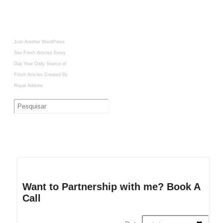
Just Another WordPress
Site
Fresh Articles Every
Day
Your Daily Source of
Fresh Articles
Created By
Royal Addons
Want to Partnership with me? Book A
Call