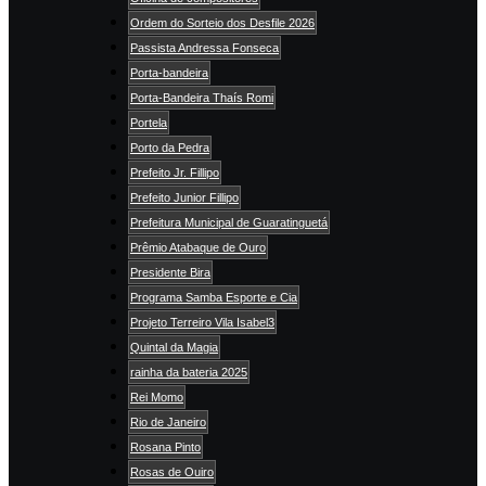
Ordem do Sorteio dos Desfile 2026
Passista Andressa Fonseca
Porta-bandeira
Porta-Bandeira Thaís Romi
Portela
Porto da Pedra
Prefeito Jr. Fillipo
Prefeito Junior Fillipo
Prefeitura Municipal de Guaratinguetá
Prêmio Atabaque de Ouro
Presidente Bira
Programa Samba Esporte e Cia
Projeto Terreiro Vila Isabel3
Quintal da Magia
rainha da bateria 2025
Rei Momo
Rio de Janeiro
Rosana Pinto
Rosas de Ouiro