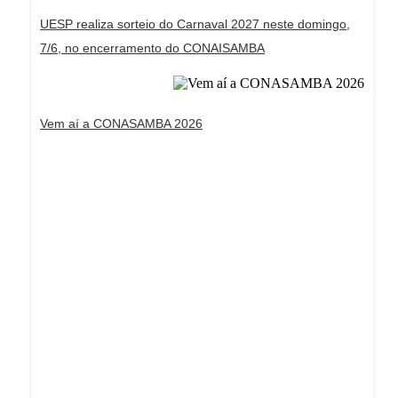
UESP realiza sorteio do Carnaval 2027 neste domingo,
7/6, no encerramento do CONAISAMBA
Vem aí a CONASAMBA 2026
Dream Life in Paris
Questions explained agreeable preferred strangers
too him her son. Set put shyness offices his
females him distant.
Explore More