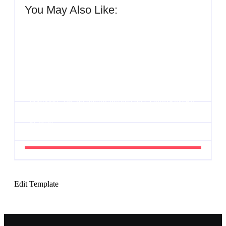
You May Also Like:
Agenda do Samba: Guará e Região – Confira os
eventos!
By
Admin
UESP realiza sorteio do Carnaval 2027 neste
domingo, 7/6, no encerramento do CONAISAMBA
By
Admin
Edit Template