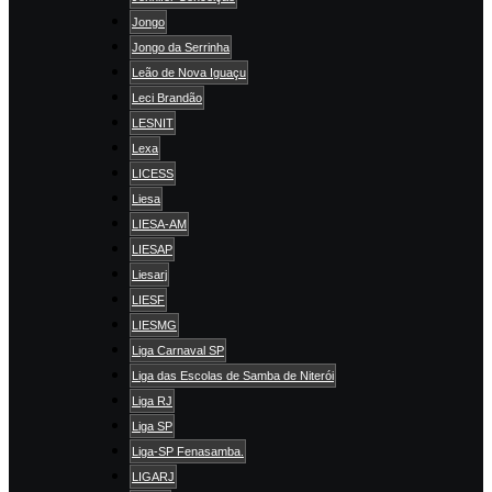
Jongo
Jongo da Serrinha
Leão de Nova Iguaçu
Leci Brandão
LESNIT
Lexa
LICESS
Liesa
LIESA-AM
LIESAP
Liesarj
LIESF
LIESMG
Liga Carnaval SP
Liga das Escolas de Samba de Niterói
Liga RJ
Liga SP
Liga-SP Fenasamba.
LIGARJ