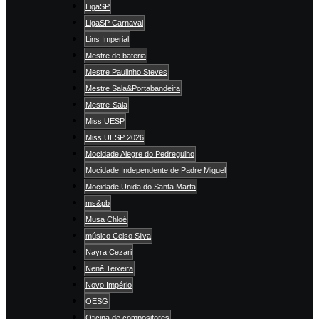
LigaSP
LigaSP Carnaval
Lins Imperial
Mestre de bateria
Mestre Paulinho Steves
Mestre Sala&Portabandeira
Mestre-Sala
Miss UESP
Miss UESP 2026
Mocidade Alegre do Pedregulho
Mocidade Independente de Padre Miguel
Mocidade Unida do Santa Marta
ms&pb
Musa Chloé
músico Celso Silva
Nayra Cezari
Nenê Teixeira
Novo Império
OESG
Oficina de compositores