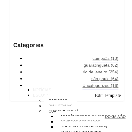
Categories
campeãs
(13)
guaratingueta
(62)
rio de janeiro
(254)
são paulo
(64)
Uncategorized
(16)
NOTÍCIAS
Edit Template
ESCOLAS
CARIOCAS
PAULISTANAS
GUARATINGUETÁ
ACADÊMICOS DO CAMPO DO GALVÃO
BONECOS COBIÇADOS
BEIRA RIO DA NOVA GUARÁ