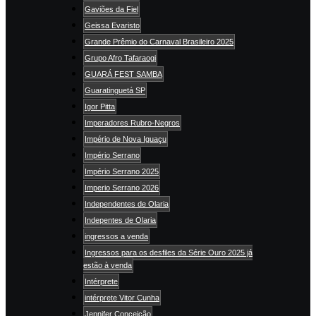
Gaviões da Fiel
Geissa Evaristo
Grande Prêmio do Carnaval Brasileiro 2025
Grupo Afro Tafaraogi
GUARÁ FEST SAMBA
Guaratinguetá SP
Igor Pitta
Imperadores Rubro-Negros
Império de Nova Iguaçu
Império Serrano
Império Serrano 2025
Imperio Serrano 2026
Independentes de Olaria
Indepentes de Olaria
ingressos a venda
Ingressos para os desfiles da Série Ouro 2025 já
estão à venda
Intérprete
intérprete Vitor Cunha
Jennifer Conceição