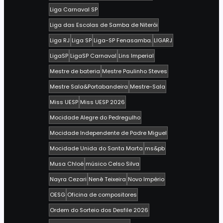
Liga Carnaval SP
Liga das Escolas de Samba de Niterói
Liga RJ
Liga SP
Liga-SP Fenasamba.
LIGARJ
LigaSP
LigaSP Carnaval
Lins Imperial
Mestre de bateria
Mestre Paulinho Steves
Mestre Sala&Portabandeira
Mestre-Sala
Miss UESP
Miss UESP 2026
Mocidade Alegre do Pedregulho
Mocidade Independente de Padre Miguel
Mocidade Unida do Santa Marta
ms&pb
Musa Chloé
músico Celso Silva
Nayra Cezari
Nenê Teixeira
Novo Império
OESG
Oficina de compositores
Ordem do Sorteio dos Desfile 2026