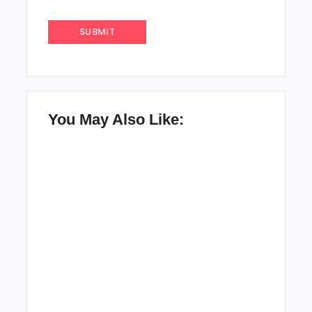
You May Also Like:
UESP realiza
sorteio do Carnaval
2027 neste
Agenda do Samba:
domingo, 7/6, no
Guará e Região –
encerramento do
Confira os eventos!
CONAISAMBA
By
Admin
By
Admin