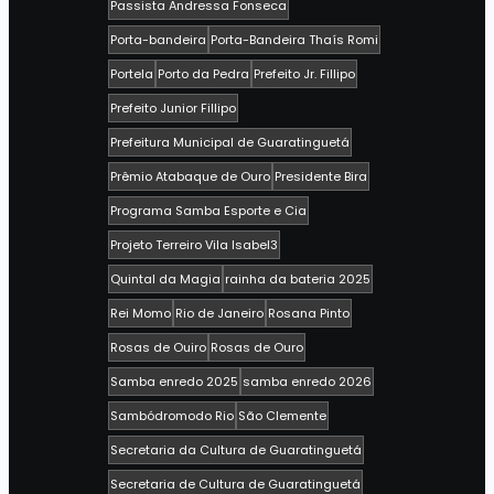
Passista Andressa Fonseca
Porta-bandeira
Porta-Bandeira Thaís Romi
Portela
Porto da Pedra
Prefeito Jr. Fillipo
Prefeito Junior Fillipo
Prefeitura Municipal de Guaratinguetá
Prêmio Atabaque de Ouro
Presidente Bira
Programa Samba Esporte e Cia
Projeto Terreiro Vila Isabel3
Quintal da Magia
rainha da bateria 2025
Rei Momo
Rio de Janeiro
Rosana Pinto
Rosas de Ouiro
Rosas de Ouro
Samba enredo 2025
samba enredo 2026
Sambódromodo Rio
São Clemente
Secretaria da Cultura de Guaratinguetá
Secretaria de Cultura de Guaratinguetá