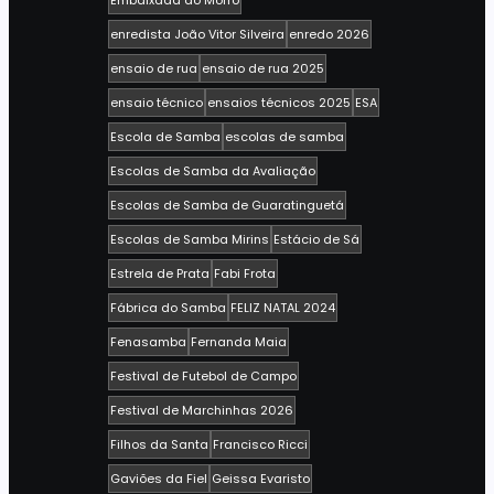
Embaixada do Morro
enredista João Vitor Silveira
enredo 2026
ensaio de rua
ensaio de rua 2025
ensaio técnico
ensaios técnicos 2025
ESA
Escola de Samba
escolas de samba
Escolas de Samba da Avaliação
Escolas de Samba de Guaratinguetá
Escolas de Samba Mirins
Estácio de Sá
Estrela de Prata
Fabi Frota
Fábrica do Samba
FELIZ NATAL 2024
Fenasamba
Fernanda Maia
Festival de Futebol de Campo
Festival de Marchinhas 2026
Filhos da Santa
Francisco Ricci
Gaviões da Fiel
Geissa Evaristo