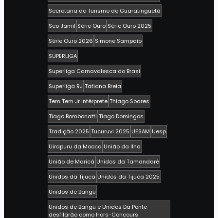
Secretaria de Turismo de Guaratinguetá
Seo Jamil
Série Ouro
Série Ouro 2025
Série Ouro 2026
Simone Sampaio
SUPERLIGA
Superliga Carnavalesca do Brasi
Superliga RJ
Tatiana Breia
Tem Tem Jr intérprete
Thiago Soares
Tiago Bombonatti
Tiago Domingos
Tradição 2025
Tucuruvi 2025
UESAM
Uesp
Uirapuru da Mooca
União da Ilha
União de Maricá
Unidos da Tamandaré
Unidos da Tijuca
Unidos da Tijuca 2025
Unidos de Bangu
Unidos de Bangu e Unidos Da Ponte
desfilarão como Hors-Concours