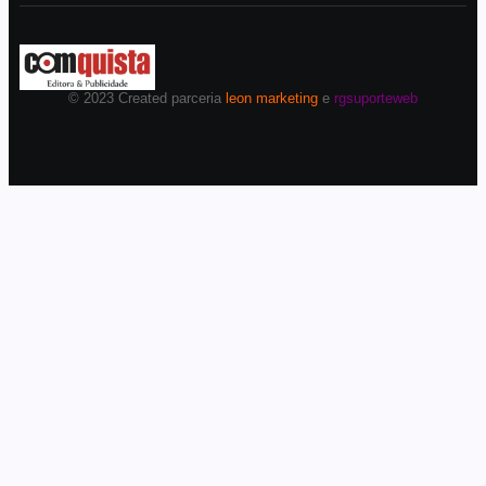
© 2023 Created parceria
leon marketing
e
rgsuporteweb