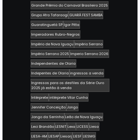
Grande Prêmio do Carnaval Brasileiro 2025
Grupo Afro Tafaraogi
GUARÁ FEST SAMBA
Guaratinguetá SP
Igor Pitta
Imperadores Rubro-Negros
Império de Nova Iguaçu
Império Serrano
Império Serrano 2025
Imperio Serrano 2026
Independentes de Olaria
Indepentes de Olaria
ingressos a venda
Ingressos para os desfiles da Série Ouro
2025 já estão à venda
Intérprete
intérprete Vitor Cunha
Jennifer Conceição
Jongo
Jongo da Serrinha
Leão de Nova Iguaçu
Leci Brandão
LESNIT
Lexa
LICESS
Liesa
LIESA-AM
LIESAP
Liesarj
LIESF
LIESMG