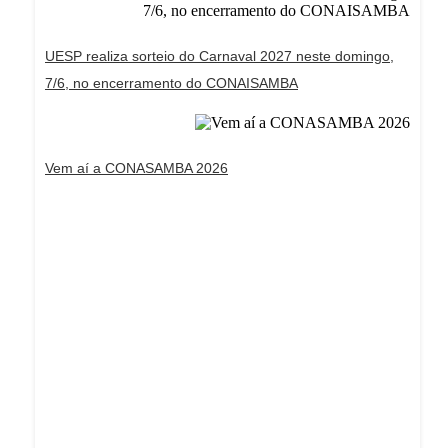
UESP realiza sorteio do Carnaval 2027 neste domingo,
7/6, no encerramento do CONAISAMBA
Vem aí a CONASAMBA 2026
Dream Life in Paris
Questions explained agreeable preferred strangers
too him her son. Set put shyness offices his
females him distant.
Explore More