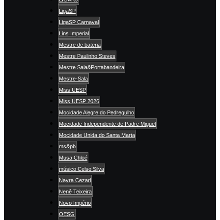
LigaSP
LigaSP Carnaval
Lins Imperial
Mestre de bateria
Mestre Paulinho Steves
Mestre Sala&Portabandeira
Mestre-Sala
Miss UESP
Miss UESP 2026
Mocidade Alegre do Pedregulho
Mocidade Independente de Padre Miguel
Mocidade Unida do Santa Marta
ms&pb
Musa Chloé
músico Celso Silva
Nayra Cezari
Nenê Teixeira
Novo Império
OESG