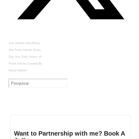
Just Another WordPress
Site
Fresh Articles Every
Day
Your Daily Source of
Fresh Articles
Created By
Royal Addons
Want to Partnership with me? Book A