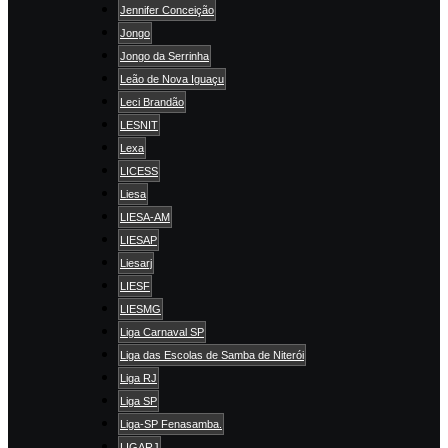
Jennifer Conceição
Jongo
Jongo da Serrinha
Leão de Nova Iguaçu
Leci Brandão
LESNIT
Lexa
LICESS
Liesa
LIESA-AM
LIESAP
Liesarj
LIESF
LIESMG
Liga Carnaval SP
Liga das Escolas de Samba de Niterói
Liga RJ
Liga SP
Liga-SP Fenasamba.
LIGARJ