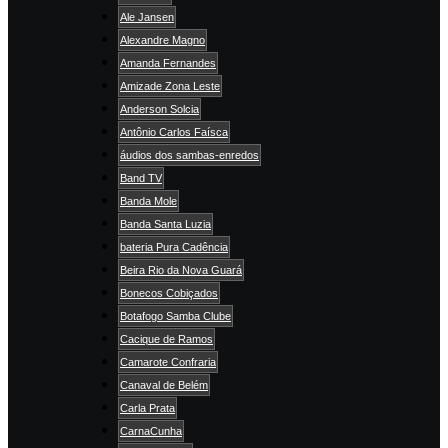
Ale Jansen
Alexandre Magno
Amanda Fernandes
Amizade Zona Leste
Anderson Solcia
Antônio Carlos Faísca
áudios dos sambas-enredos
Band TV
Banda Mole
Banda Santa Luzia
bateria Pura Cadência
Beira Rio da Nova Guará
Bonecos Cobiçados
Botafogo Samba Clube
Cacique de Ramos
Camarote Confraria
Canaval de Belém
Carla Prata
CarnaCunha