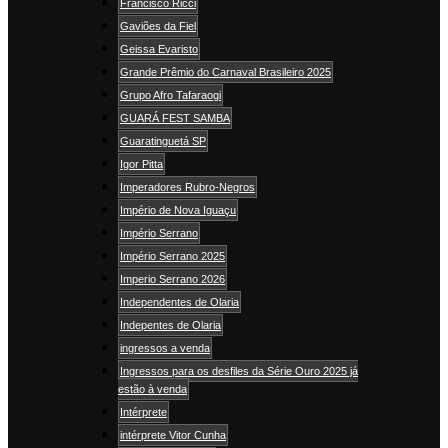
Francisco Ricci
Gaviões da Fiel
Geissa Evaristo
Grande Prêmio do Carnaval Brasileiro 2025
Grupo Afro Tafaraogi
GUARÁ FEST SAMBA
Guaratinguetá SP
Igor Pitta
Imperadores Rubro-Negros
Império de Nova Iguaçu
Império Serrano
Império Serrano 2025
Imperio Serrano 2026
Independentes de Olaria
Indepentes de Olaria
ingressos a venda
Ingressos para os desfiles da Série Ouro 2025 já
estão à venda
Intérprete
intérprete Vitor Cunha