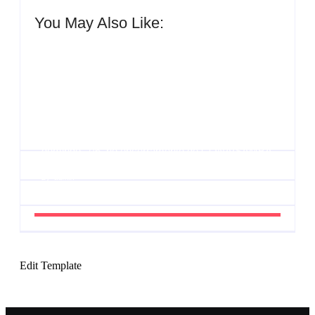
You May Also Like:
Agenda do Samba: Guará e Região – Confira os
eventos!
By
Admin
UESP realiza sorteio do Carnaval 2027 neste
domingo, 7/6, no encerramento do CONAISAMBA
By
Admin
Edit Template