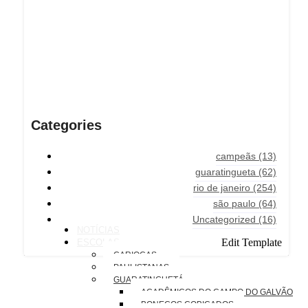
Categories
campeãs
(13)
guaratingueta
(62)
rio de janeiro
(254)
são paulo
(64)
Uncategorized
(16)
NOTÍCIAS
Edit Template
ESCOLAS
CARIOCAS
PAULISTANAS
GUARATINGUETÁ
ACADÊMICOS DO CAMPO DO GALVÃO
BONECOS COBIÇADOS