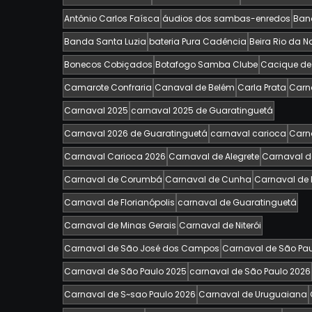
Antônio Carlos Faísca
áudios dos sambas-enredos
Ban
Banda Santa Luzia
bateria Pura Cadência
Beira Rio da 
Bonecos Cobiçados
Botafogo Samba Clube
Cacique d
Camarote Confraria
Canaval de Belém
Carla Prata
Car
Carnaval 2025
carnaval 2025 de Guaratinguetá
Carnaval 2026 de Guaratinguetá
carnaval carioca
Carn
Carnaval Carioca 2026
Carnaval de Alegrete
Carnaval de
Carnaval de Corumbá
Carnaval de Cunha
Carnaval de 
Carnaval de Florianópolis
carnaval de Guaratinguetá
Carnaval de Minas Gerais
Carnaval de Niterói
Carnaval de São José dos Campos
Carnaval de São Pa
Carnaval de São Paulo 2025
carnaval de São Paulo 2026
Carnaval de S~sao Paulo 2026
Carnaval de Uruguaiana