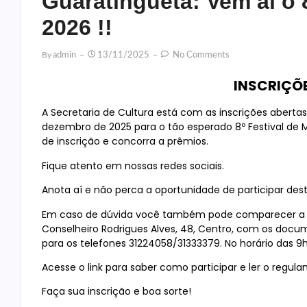
Guaratinguetá: Vem aí o 
2026 !!
By
Admin
13/11/2025
No Comments
INSCRIÇÕ
A Secretaria de Cultura está com as inscrições abertas
dezembro de 2025 para o tão esperado 8º Festival de 
de inscrição e concorra a prêmios.
Fique atento em nossas redes sociais.
Anota aí e não perca a oportunidade de participar deste
Em caso de dúvida você também pode comparecer a Sec
Conselheiro Rodrigues Alves, 48, Centro, com os docume
para os telefones 31224058/31333379. No horário das 9h
Acesse o link para saber como participar e ler o regul
Faça sua inscrição e boa sorte!