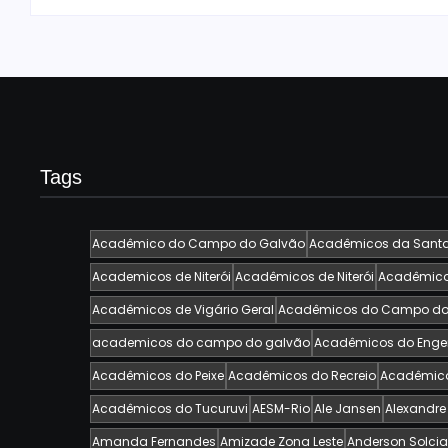
Tags
Acadêmico do Campo do Galvão
Acadêmicos da Santa
Academicos de Niterói
Acadêmicos de Niterói
Acadêmicos
Acadêmicos de Vigário Geral
Acadêmicos do Campo do
academicos do campo do galvão
Acadêmicos do Enge
Acadêmicos do Peixe
Acadêmicos do Recreio
Acadêmico
Acadêmicos do Tucuruvi
AESM-Rio
Ale Jansen
Alexandr
Amanda Fernandes
Amizade Zona Leste
Anderson Solcia