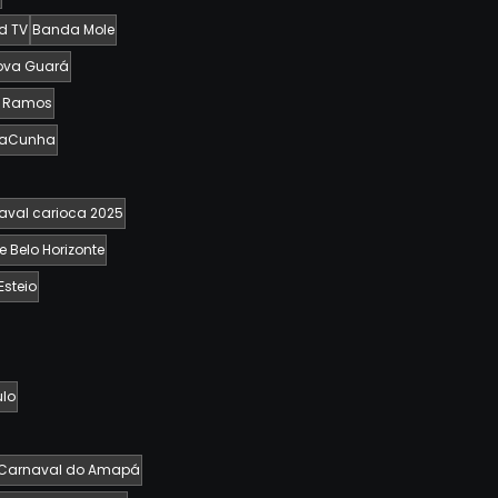
d TV
Banda Mole
Nova Guará
e Ramos
naCunha
aval carioca 2025
 Belo Horizonte
Esteio
ulo
Carnaval do Amapá