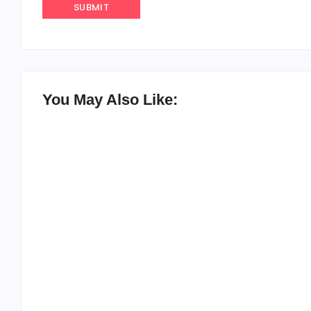
You May Also Like:
Agenda do Samba: Guará e Região –
Confira os eventos!
By
Admin
-
30/05/2026