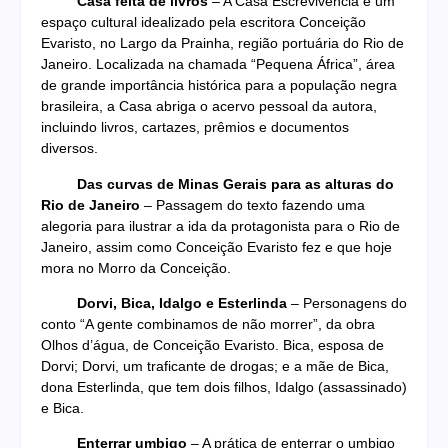
Casa feita de livros
– A Casa Escrevivência é um
espaço cultural idealizado pela escritora Conceição
Evaristo, no Largo da Prainha, região portuária do Rio de
Janeiro. Localizada na chamada “Pequena África”, área
de grande importância histórica para a população negra
brasileira, a Casa abriga o acervo pessoal da autora,
incluindo livros, cartazes, prêmios e documentos
diversos.
Das curvas de Minas Gerais para as alturas do
Rio de Janeiro
– Passagem do texto fazendo uma
alegoria para ilustrar a ida da protagonista para o Rio de
Janeiro, assim como Conceição Evaristo fez e que hoje
mora no Morro da Conceição.
Dorvi, Bica, Idalgo e Esterlinda
– Personagens do
conto “A gente combinamos de não morrer”, da obra
Olhos d’água, de Conceição Evaristo. Bica, esposa de
Dorvi; Dorvi, um traficante de drogas; e a mãe de Bica,
dona Esterlinda, que tem dois filhos, Idalgo (assassinado)
e Bica.
Enterrar umbigo
– A prática de enterrar o umbigo