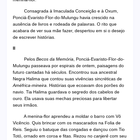
Consagrada à Imaculada Conceição e à Oxum,
Ponciá-Evaristo-Flor-do-Mulungu havia crescido na
ausência de livros e rodeada de palavras. O rito que
acabara de ver sua mãe fazer, despertou em si o desejo
de escrever histórias.
II
Pelos
Becos da Memória
, Ponciá-Evaristo-Flor-do-
Mulungu passeava por espirais de ontem, paisagens do
futuro cantadas há séculos. Encontrou sua ancestral
Negra Halima que contou suas vivências sincréticas de
Améfrica-mineira
. Histórias que ecoavam dos porões do
navio. Tia Halima guardava o segredo dos cabelos de
ouro. Ela usava suas mechas preciosas para libertar
seus irmãos.
A menina-flor aprendeu a moldar o barro com Vô
Vicêncio. Quis brincar com os mascarados na Folia de
Reis. Seguiu o batuque das congadas e dançou com Tio
Totó, ornado em coroa e fitas. Rezou no
canjerê
com seu