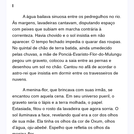
I
A água bailava sinuosa entre os pedregulhos no rio.
Às margens, lavadeiras cantavam, disputando espaço
com peixes que subiam em marcha contrária à
correnteza. Havia chovido e o sol insistia em não
aparecer. O tempo fechado impedia o quarar das roupas.
No quintal de chão de terra batida, ainda umedecido
pelas chuvas, a mãe de Ponciá-Evaristo-Flor-do-Mulungu
pegou um graveto, colocou a saia entre as pernas e
desenhou um sol no chão. Cantou no afã de acordar o
astro-rei que insistia em dormir entre os travesseiros de
nuvens.
A menina-flor, que brincava com suas irmãs, se
encantou com aquela cena. Em seu universo pueril, o
graveto seria o lápis e a terra molhada, o papel.
Extasiada, fitou o rosto da lavadeira que agora sorria. O
sol iluminava a face, revelando qual era a cor dos olhos
de sua mãe. Ela tinha os olhos da cor de Oxum, olhos
d’água,
oju-abebé
. Espelho que refletia os olhos da
menina-flor.