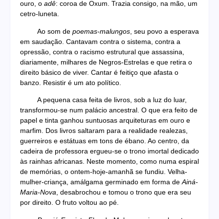
ouro, o
adê
: coroa de Oxum. Trazia consigo, na mão, um
cetro-luneta.
Ao som de
poemas-malungos
, seu povo a esperava
em saudação. Cantavam contra o sistema, contra a
opressão, contra o racismo estrutural que assassina,
diariamente, milhares de Negros-Estrelas e que retira o
direito básico de viver. Cantar é feitiço que afasta o
banzo. Resistir é um ato político.
A pequena casa feita de livros, sob a luz do luar,
transformou-se num palácio ancestral. O que era feito de
papel e tinta ganhou suntuosas arquiteturas em ouro e
marfim. Dos livros saltaram para a realidade realezas,
guerreiros e estátuas em tons de ébano. Ao centro, da
cadeira de professora ergueu-se o trono imortal dedicado
às rainhas africanas. Neste momento, como numa espiral
de memórias, o ontem-hoje-amanhã se fundiu. Velha-
mulher-criança, amálgama germinado em forma de
Ainá-
Maria-Nova
, desabrochou e tomou o trono que era seu
por direito. O fruto voltou ao pé.