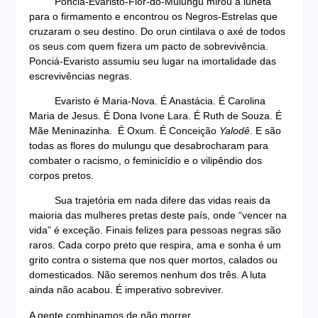
Ponciá-Evaristo-Flor-do-Mulungu mirou a luneta
para o firmamento e encontrou os Negros-Estrelas que
cruzaram o seu destino. Do orun cintilava o axé de todos
os seus com quem fizera um pacto de sobrevivência.
Ponciá-Evaristo assumiu seu lugar na imortalidade das
escrevivências negras.
Evaristo é Maria-Nova. É Anastácia. É Carolina
Maria de Jesus. É Dona Ivone Lara. É Ruth de Souza. É
Mãe Meninazinha. É Oxum. É Conceição
Yalodê
. E são
todas as flores do mulungu que desabrocharam para
combater o racismo, o feminicídio e o vilipêndio dos
corpos pretos.
Sua trajetória em nada difere das vidas reais da
maioria das mulheres pretas deste país, onde “vencer na
vida” é exceção. Finais felizes para pessoas negras são
raros. Cada corpo preto que respira, ama e sonha é um
grito contra o sistema que nos quer mortos, calados ou
domesticados. Não seremos nenhum dos três. A luta
ainda não acabou. É imperativo sobreviver.
A gente combinamos de não morrer.