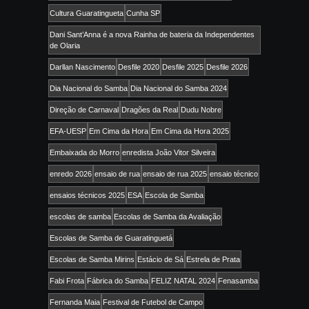
Cultura Guaratingueta
Cunha SP
Dani Sant’Anna é a nova Rainha de bateria da Independentes
de Olaria
Darllan Nascimento
Desfile 2020
Desfile 2025
Desfile 2026
Dia Nacional do Samba
Dia Nacional do Samba 2024
Direção de Carnaval
Dragões da Real
Dudu Nobre
EFA-UESP
Em Cima da Hora
Em Cima da Hora 2025
Embaixada do Morro
enredista João Vitor Silveira
enredo 2026
ensaio de rua
ensaio de rua 2025
ensaio técnico
ensaios técnicos 2025
ESA
Escola de Samba
escolas de samba
Escolas de Samba da Avaliação
Escolas de Samba de Guaratinguetá
Escolas de Samba Mirins
Estácio de Sá
Estrela de Prata
Fabi Frota
Fábrica do Samba
FELIZ NATAL 2024
Fenasamba
Fernanda Maia
Festival de Futebol de Campo