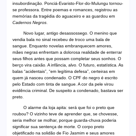
insubordinação. Ponciá-Evaristo-Flor-do-Mulungu tornou-
se professora. Entre poemas e romances, registrou as
memórias da tragédia do aguaceiro e as guardou em
Cadernos Negros
.
Novo lugar, antigo desassossego. O menino que
vendia bala no sinal recebeu de troco uma bala de
sangue. Enquanto novelas embranquecem amores,
mães negras enfrentam a dolorosa realidade de enterrar
seus filhos antes que possam completar seus sonhos. O
berço vira caixão. A infância, alvo. O futuro, estatística. As
balas “acidentais”, “em legítima defesa”, certeiras em
quem já nasceu condenado. O CPF do negro é escrito
pelo Estado com tinta de sangue. A cor da pele virou
evidência criminal. De suspeito a condenado, bastava ser
preto.
O alarme da loja apita: será que foi o preto que
roubou? O vizinho teve de aprender que, se chovesse,
seria melhor se molhar, porque guarda-chuva poderia
significar sua sentença de morte. O corpo preto
objetificado na solidão de Fio Jasmim e seus amores