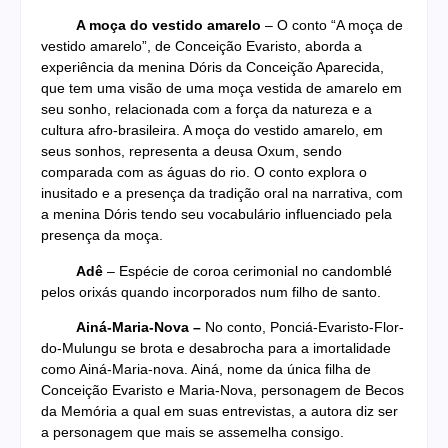
A moça do vestido amarelo
– O conto “A moça de
vestido amarelo”, de Conceição Evaristo, aborda a
experiência da menina Dóris da Conceição Aparecida,
que tem uma visão de uma moça vestida de amarelo em
seu sonho, relacionada com a força da natureza e a
cultura afro-brasileira. A moça do vestido amarelo, em
seus sonhos, representa a deusa Oxum, sendo
comparada com as águas do rio. O conto explora o
inusitado e a presença da tradição oral na narrativa, com
a menina Dóris tendo seu vocabulário influenciado pela
presença da moça.
Adê
– Espécie de coroa cerimonial no candomblé
pelos orixás quando incorporados num filho de santo.
Ainá-Maria-Nova –
No conto, Ponciá-Evaristo-Flor-
do-Mulungu se brota e desabrocha para a imortalidade
como Ainá-Maria-nova. Ainá, nome da única filha de
Conceição Evaristo e Maria-Nova, personagem de Becos
da Memória a qual em suas entrevistas, a autora diz ser
a personagem que mais se assemelha consigo.