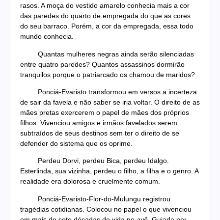
rasos. A moça do vestido amarelo conhecia mais a cor
das paredes do quarto de empregada do que as cores
do seu barraco. Porém, a cor da empregada, essa todo
mundo conhecia.
Quantas mulheres negras ainda serão silenciadas
entre quatro paredes? Quantos assassinos dormirão
tranquilos porque o patriarcado os chamou de maridos?
Ponciá-Evaristo transformou em versos a incerteza
de sair da favela e não saber se iria voltar. O direito de as
mães pretas exercerem o papel de mães dos próprios
filhos. Vivenciou amigos e irmãos favelados serem
subtraídos de seus destinos sem ter o direito de se
defender do sistema que os oprime.
Perdeu Dorvi, perdeu Bica, perdeu Idalgo.
Esterlinda, sua vizinha, perdeu o filho, a filha e o genro. A
realidade era dolorosa e cruelmente comum.
Ponciá-Evaristo-Flor-do-Mulungu registrou
tragédias cotidianas. Colocou no papel o que vivenciou
em mais de sete décadas de vida no
ayê
. Guiada por