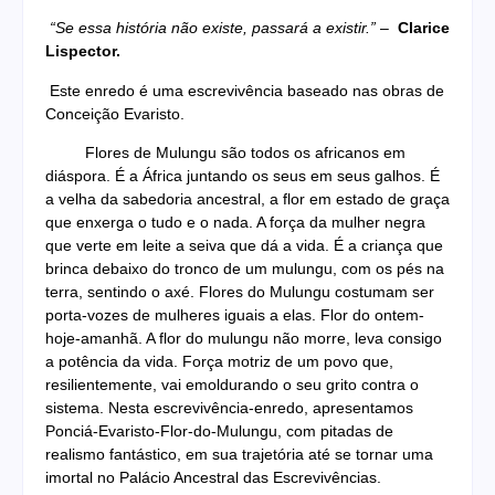
“Se essa história não existe, passará a existir.”
–
Clarice
Lispector.
Este enredo é uma escrevivência baseado nas obras de
Conceição Evaristo.
Flores de Mulungu são todos os africanos em
diáspora. É a África juntando os seus em seus galhos. É
a velha da sabedoria ancestral, a flor em estado de graça
que enxerga o tudo e o nada. A força da mulher negra
que verte em leite a seiva que dá a vida. É a criança que
brinca debaixo do tronco de um mulungu, com os pés na
terra, sentindo o axé. Flores do Mulungu costumam ser
porta-vozes de mulheres iguais a elas. Flor do ontem-
hoje-amanhã. A flor do mulungu não morre, leva consigo
a potência da vida. Força motriz de um povo que,
resilientemente, vai emoldurando o seu grito contra o
sistema. Nesta escrevivência-enredo, apresentamos
Ponciá-Evaristo-Flor-do-Mulungu, com pitadas de
realismo fantástico, em sua trajetória até se tornar uma
imortal no Palácio Ancestral das Escrevivências.