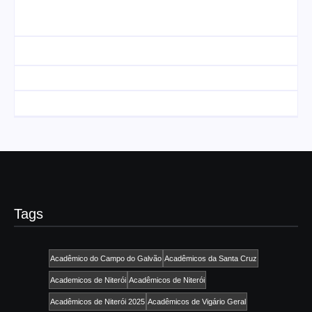
UESP realiza sorteio do
Carnaval 2027 neste
Agenda do Samba:
domingo, 7/6, no
Guará e Região –
encerramento do
Confira os eventos!
CONAISAMBA
By
Admin
By
Admin
Tags
Acadêmico do Campo do Galvão
Acadêmicos da Santa Cruz
Academicos de Niterói
Acadêmicos de Niterói
Acadêmicos de Niterói 2025
Acadêmicos de Vigário Geral