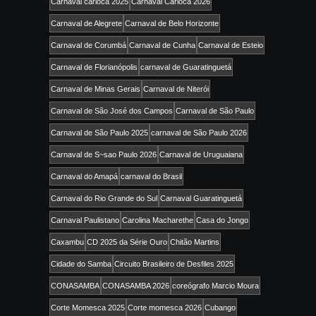
Carnaval carioca 2025
Carnaval Carioca 2026
Carnaval de Alegrete
Carnaval de Belo Horizonte
Carnaval de Corumbá
Carnaval de Cunha
Carnaval de Esteio
Carnaval de Florianópolis
carnaval de Guaratinguetá
Carnaval de Minas Gerais
Carnaval de Niterói
Carnaval de São José dos Campos
Carnaval de São Paulo
Carnaval de São Paulo 2025
carnaval de São Paulo 2026
Carnaval de S~sao Paulo 2026
Carnaval de Uruguaiana
Carnaval do Amapá
carnaval do Brasil
Carnaval do Rio Grande do Sul
Carnaval Guaratinguetá
Carnaval Paulistano
Carolina Macharethe
Casa do Jongo
Caxambu
CD 2025 da Série Ouro
Chitão Martins
Cidade do Samba
Circuito Brasileiro de Desfiles 2025
CONASAMBA
CONASAMBA 2026
coreógrafo Marcio Moura
Corte Momesca 2025
Corte momesca 2026
Cubango