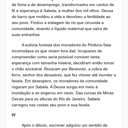
de fome e de desemprego, transformados em cantos de
fé e esperança à Sabela, a mulher dos mil olhos. Deusa
do barro que moldou a vida e devolveu a fertilidade ao
seu povo. Findou a estiagem do rio que circunda a
comunidade, doando o líquido maternal que saíra de
suas entranhas.
A euforia funesta dos moradores do Pindura-Saia
incomodava os que viviam fora dali. Incapazes de
compreender como seria possível conviver tanta
esperança com tamanha miséria, decidiram então tomar
o chão ancestral. Rezaram por Benevuto, a cobra de
ferro, senhor dos desastres, que fez chover até inundar a
favela. Em desespero, os moradores da comunidade
rogaram por Sabela. A Deusa surgiu em meio à
inundação e se engerou em navio. Das curvas de Minas
Gerais para as alturas do Rio de Janeiro, Sabela
carregou nas costas seu povo e sua favela.
IV
Após o dilúvio, escrever adquiriu um sentido de