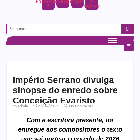
Facebook-
Youtube
Instagram
X-
f
twitter
Império Serrano divulga
sinopse do enredo sobre
Conceição Evaristo
By
Admin
27/06/2025
No Comments
Com a escritora presente, foi
entregue aos compositores o texto
que vai nortear o enredo de 2026