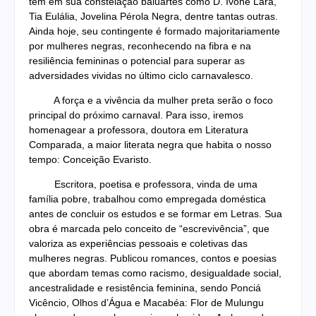
tem em sua constelação baluartes como D. Ivone Lara,
Tia Eulália, Jovelina Pérola Negra, dentre tantas outras.
Ainda hoje, seu contingente é formado majoritariamente
por mulheres negras, reconhecendo na fibra e na
resiliência femininas o potencial para superar as
adversidades vividas no último ciclo carnavalesco.
A força e a vivência da mulher preta serão o foco
principal do próximo carnaval. Para isso, iremos
homenagear a professora, doutora em Literatura
Comparada, a maior literata negra que habita o nosso
tempo: Conceição Evaristo.
Escritora, poetisa e professora, vinda de uma
família pobre, trabalhou como empregada doméstica
antes de concluir os estudos e se formar em Letras. Sua
obra é marcada pelo conceito de “escrevivência”, que
valoriza as experiências pessoais e coletivas das
mulheres negras. Publicou romances, contos e poesias
que abordam temas como racismo, desigualdade social,
ancestralidade e resistência feminina, sendo Ponciá
Vicêncio, Olhos d’Água e Macabéa: Flor de Mulungu