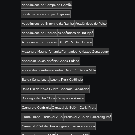
Acadêmicos do Campo do Galvão
academicos do campo do galvão
Acadêmicos do Engenho da Rainha
Acadêmicos do Peixe
Acadêmicos do Recreio
Acadêmicos do Tatuapé
Acadêmicos do Tucuruvi
AESM-Rio
Ale Jansen
Alexandre Magno
Amanda Fernandes
Amizade Zona Leste
Anderson Solcia
Antônio Carlos Faísca
áudios dos sambas-enredos
Band TV
Banda Mole
Banda Santa Luzia
bateria Pura Cadência
Beira Rio da Nova Guará
Bonecos Cobiçados
Botafogo Samba Clube
Cacique de Ramos
Camarote Confraria
Canaval de Belém
Carla Prata
CarnaCunha
Carnaval 2025
carnaval 2025 de Guaratinguetá
Carnaval 2026 de Guaratinguetá
carnaval carioca