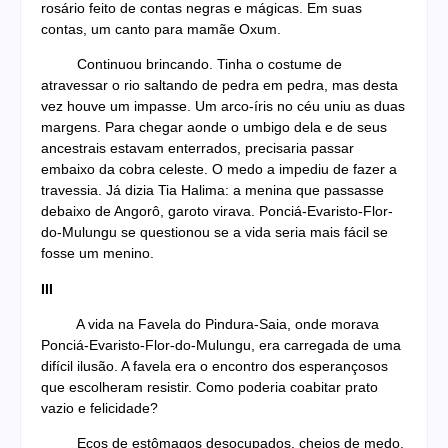
rosário feito de contas negras e mágicas. Em suas
contas, um canto para mamãe Oxum.
Continuou brincando. Tinha o costume de
atravessar o rio saltando de pedra em pedra, mas desta
vez houve um impasse. Um arco-íris no céu uniu as duas
margens. Para chegar aonde o umbigo dela e de seus
ancestrais estavam enterrados, precisaria passar
embaixo da cobra celeste. O medo a impediu de fazer a
travessia. Já dizia Tia Halima: a menina que passasse
debaixo de Angorô, garoto virava. Ponciá-Evaristo-Flor-
do-Mulungu se questionou se a vida seria mais fácil se
fosse um menino.
III
A vida na Favela do Pindura-Saia, onde morava
Ponciá-Evaristo-Flor-do-Mulungu, era carregada de uma
difícil ilusão. A favela era o encontro dos esperançosos
que escolheram resistir. Como poderia coabitar prato
vazio e felicidade?
Ecos de estômagos desocupados, cheios de medo,