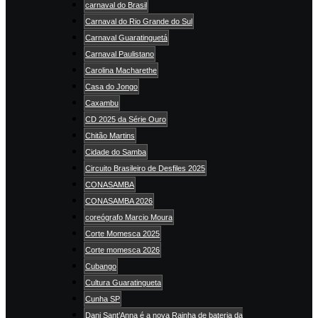
carnaval do Brasil
Carnaval do Rio Grande do Sul
Carnaval Guaratinguetá
Carnaval Paulistano
Carolina Macharethe
Casa do Jongo
Caxambu
CD 2025 da Série Ouro
Chitão Martins
Cidade do Samba
Circuito Brasileiro de Desfiles 2025
CONASAMBA
CONASAMBA 2026
coreógrafo Marcio Moura
Corte Momesca 2025
Corte momesca 2026
Cubango
Cultura Guaratingueta
Cunha SP
Dani Sant’Anna é a nova Rainha de bateria da