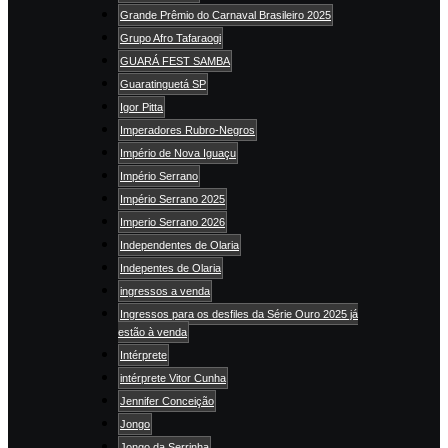
Grande Prêmio do Carnaval Brasileiro 2025
Grupo Afro Tafaraogi
GUARÁ FEST SAMBA
Guaratinguetá SP
Igor Pitta
Imperadores Rubro-Negros
Império de Nova Iguaçu
Império Serrano
Império Serrano 2025
Imperio Serrano 2026
Independentes de Olaria
Indepentes de Olaria
ingressos a venda
Ingressos para os desfiles da Série Ouro 2025 já
estão à venda
Intérprete
intérprete Vitor Cunha
Jennifer Conceição
Jongo
Jongo da Serrinha