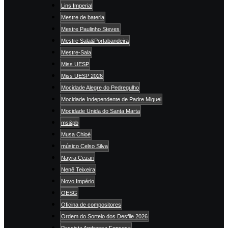
Lins Imperial
Mestre de bateria
Mestre Paulinho Steves
Mestre Sala&Portabandeira
Mestre-Sala
Miss UESP
Miss UESP 2026
Mocidade Alegre do Pedregulho
Mocidade Independente de Padre Miguel
Mocidade Unida do Santa Marta
ms&pb
Musa Chloé
músico Celso Silva
Nayra Cezari
Nenê Teixeira
Novo Império
OESG
Oficina de compositores
Ordem do Sorteio dos Desfile 2026
Passista Andressa Fonseca