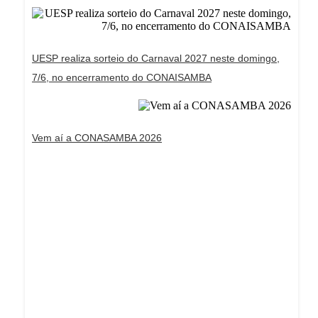
UESP realiza sorteio do Carnaval 2027 neste domingo,
7/6, no encerramento do CONAISAMBA
Vem aí a CONASAMBA 2026
Dream Life in Paris
Questions explained agreeable preferred strangers
too him her son. Set put shyness offices his
females him distant.
Explore More