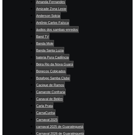
Amanda Fernandes
Amizade Zona Leste
Anderson Solcia
Antônio Carlos Faísca
áudios dos sambas-enredos
Band TV
Banda Mole
Banda Santa Luzia
bateria Pura Cadência
Beira Rio da Nova Guará
Bonecos Cobiçados
Botafogo Samba Clube
Cacique de Ramos
Camarote Confraria
Canaval de Belém
Carla Prata
CarnaCunha
Carnaval 2025
carnaval 2025 de Guaratinguetá
Carnaval 2026 de Guaratinguetá