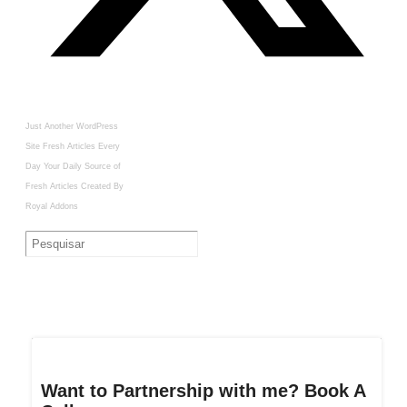
Just Another WordPress
Site
Fresh Articles Every
Day
Your Daily Source of
Fresh Articles
Created By
Royal Addons
Want to Partnership with me? Book A