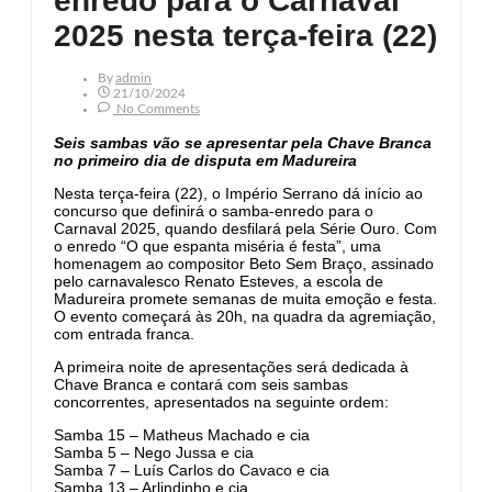
enredo para o Carnaval
2025 nesta terça-feira (22)
By
Admin
21/10/2024
No Comments
Seis sambas vão se apresentar pela Chave Branca
no primeiro dia de disputa em Madureira
Nesta terça-feira (22), o Império Serrano dá início ao
concurso que definirá o samba-enredo para o
Carnaval 2025, quando desfilará pela Série Ouro. Com
o enredo “O que espanta miséria é festa”, uma
homenagem ao compositor Beto Sem Braço, assinado
pelo carnavalesco Renato Esteves, a escola de
Madureira promete semanas de muita emoção e festa.
O evento começará às 20h, na quadra da agremiação,
com entrada franca.
A primeira noite de apresentações será dedicada à
Chave Branca e contará com seis sambas
concorrentes, apresentados na seguinte ordem:
Samba 15 – Matheus Machado e cia
Samba 5 – Nego Jussa e cia
Samba 7 – Luís Carlos do Cavaco e cia
Samba 13 – Arlindinho e cia