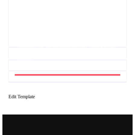
Agenda do Samba: Guará e Região – Confira os
eventos!
By
Admin
UESP realiza sorteio do Carnaval 2027 neste
domingo, 7/6, no encerramento do CONAISAMBA
By
Admin
Edit Template