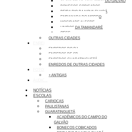
ACADÊMICOS DO CAMPO DO GALVÃO
BONECOS COBIÇADOS
BEIRA RIO DA NOVA GUARÁ
EMBAIXADA DO MORRO
MOCIDADE ALEGRE
UNIDOS DA TAMANDARÉ
OESG
OUTRAS CIDADES
ENREDOS
ENREDOS DO RJ
ENREDOS DE SP
ENREDOS GUARATINGUETÁ
ENREDOS DE OUTRAS CIDADES
FOTOS
+ ANTIGAS
ÁUDIOS
NOTÍCIAS
ESCOLAS
CARIOCAS
PAULISTANAS
GUARATINGUETÁ
ACADÊMICOS DO CAMPO DO
GALVÃO
BONECOS COBIÇADOS