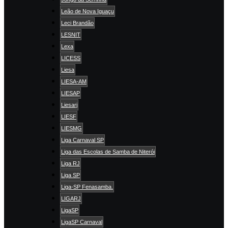
Leão de Nova Iguaçu
Leci Brandão
LESNIT
Lexa
LICESS
Liesa
LIESA-AM
LIESAP
Liesarj
LIESF
LIESMG
Liga Carnaval SP
Liga das Escolas de Samba de Niterói
Liga RJ
Liga SP
Liga-SP Fenasamba.
LIGARJ
LigaSP
LigaSP Carnaval