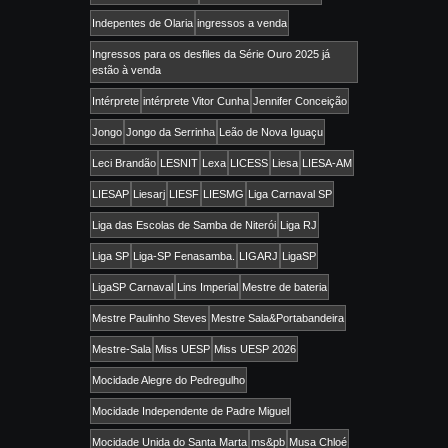
Indepentes de Olaria
ingressos a venda
Ingressos para os desfiles da Série Ouro 2025 já
estão à venda
Intérprete
intérprete Vitor Cunha
Jennifer Conceição
Jongo
Jongo da Serrinha
Leão de Nova Iguaçu
Leci Brandão
LESNIT
Lexa
LICESS
Liesa
LIESA-AM
LIESAP
Liesarj
LIESF
LIESMG
Liga Carnaval SP
Liga das Escolas de Samba de Niterói
Liga RJ
Liga SP
Liga-SP Fenasamba.
LIGARJ
LigaSP
LigaSP Carnaval
Lins Imperial
Mestre de bateria
Mestre Paulinho Steves
Mestre Sala&Portabandeira
Mestre-Sala
Miss UESP
Miss UESP 2026
Mocidade Alegre do Pedregulho
Mocidade Independente de Padre Miguel
Mocidade Unida do Santa Marta
ms&pb
Musa Chloé