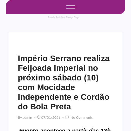
Fresh Articles Every Day
Império Serrano realiza
Feijoada Imperial no
próximo sábado (10)
com Mocidade
Independente e Cordão
do Bola Preta
By
Admin
07/01/2026
No Comments
Evento acontece a partir das 13h,