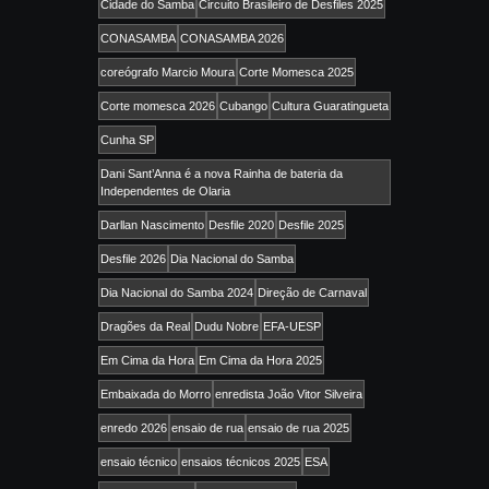
Cidade do Samba
Circuito Brasileiro de Desfiles 2025
CONASAMBA
CONASAMBA 2026
coreógrafo Marcio Moura
Corte Momesca 2025
Corte momesca 2026
Cubango
Cultura Guaratingueta
Cunha SP
Dani Sant’Anna é a nova Rainha de bateria da
Independentes de Olaria
Darllan Nascimento
Desfile 2020
Desfile 2025
Desfile 2026
Dia Nacional do Samba
Dia Nacional do Samba 2024
Direção de Carnaval
Dragões da Real
Dudu Nobre
EFA-UESP
Em Cima da Hora
Em Cima da Hora 2025
Embaixada do Morro
enredista João Vitor Silveira
enredo 2026
ensaio de rua
ensaio de rua 2025
ensaio técnico
ensaios técnicos 2025
ESA