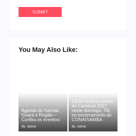
You May Also Like:
UESP realiza sorteio
do Carnaval 2027
Agenda do Samba:
neste domingo, 7/6,
Guará e Região –
no encerramento do
Confira os eventos!
CONAISAMBA
By
Admin
By
Admin