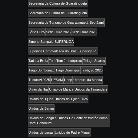
Secretaria da Cultura de Guaratinguetá
Secretaria de Cultura de Guaratinguetá
Secretaria de Turismo de Guaratinguetá
Seo Jamil
Série Ouro
Série Ouro 2025
Série Ouro 2026
Simone Sampaio
SUPERLIGA
Superliga Carnavalesca do Brasi
Superliga RJ
Tatiana Breia
Tem Tem Jr intérprete
Thiago Soares
Tiago Bombonatti
Tiago Domingos
Tradição 2025
Tucuruvi 2025
UESAM
Uesp
Uirapuru da Mooca
União da Ilha
União de Maricá
Unidos da Tamandaré
Unidos da Tijuca
Unidos da Tijuca 2025
Unidos de Bangu
Unidos de Bangu e Unidos Da Ponte desfilarão como
Hors-Concours
Unidos de Lucas
Unidos de Padre Miguel