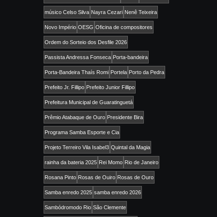
músico Celso Silva
Nayra Cezari
Nenê Teixeira
Novo Império
OESG
Oficina de compositores
Ordem do Sorteio dos Desfile 2026
Passista Andressa Fonseca
Porta-bandeira
Porta-Bandeira Thaís Romi
Portela
Porto da Pedra
Prefeito Jr. Fillipo
Prefeito Junior Fillipo
Prefeitura Municipal de Guaratinguetá
Prêmio Atabaque de Ouro
Presidente Bira
Programa Samba Esporte e Cia
Projeto Terreiro Vila Isabel3
Quintal da Magia
rainha da bateria 2025
Rei Momo
Rio de Janeiro
Rosana Pinto
Rosas de Ouiro
Rosas de Ouro
Samba enredo 2025
samba enredo 2026
Sambódromodo Rio
São Clemente