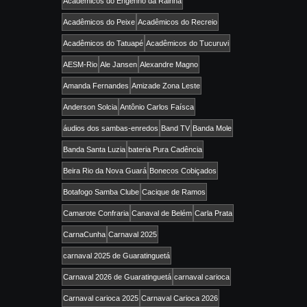
Acadêmicos do Engenho da Rainha
Acadêmicos do Peixe
Acadêmicos do Recreio
Acadêmicos do Tatuapé
Acadêmicos do Tucuruvi
AESM-Rio
Ale Jansen
Alexandre Magno
Amanda Fernandes
Amizade Zona Leste
Anderson Solcia
Antônio Carlos Faísca
áudios dos sambas-enredos
Band TV
Banda Mole
Banda Santa Luzia
bateria Pura Cadência
Beira Rio da Nova Guará
Bonecos Cobiçados
Botafogo Samba Clube
Cacique de Ramos
Camarote Confraria
Canaval de Belém
Carla Prata
CarnaCunha
Carnaval 2025
carnaval 2025 de Guaratinguetá
Carnaval 2026 de Guaratinguetá
carnaval carioca
Carnaval carioca 2025
Carnaval Carioca 2026