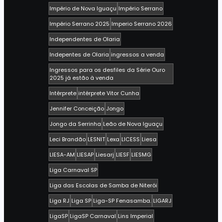
Império de Nova Iguaçu
Império Serrano
Império Serrano 2025
Imperio Serrano 2026
Independentes de Olaria
Indepentes de Olaria
ingressos a venda
Ingressos para os desfiles da Série Ouro
2025 já estão à venda
Intérprete
intérprete Vitor Cunha
Jennifer Conceição
Jongo
Jongo da Serrinha
Leão de Nova Iguaçu
Leci Brandão
LESNIT
Lexa
LICESS
Liesa
LIESA-AM
LIESAP
Liesarj
LIESF
LIESMG
Liga Carnaval SP
Liga das Escolas de Samba de Niterói
Liga RJ
Liga SP
Liga-SP Fenasamba.
LIGARJ
LigaSP
LigaSP Carnaval
Lins Imperial