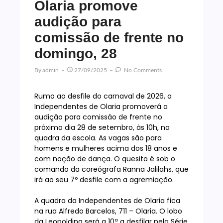
Olaria promove
audição para
comissão de frente no
domingo, 28
By
Admin
27/09/2025
No Comments
Rumo ao desfile do carnaval de 2026, a
Independentes de Olaria promoverá a
audição para comissão de frente no
próximo dia 28 de setembro, às 10h, na
quadra da escola. As vagas são para
homens e mulheres acima dos 18 anos e
com noção de dança. O quesito é sob o
comando da coreógrafa Ranna Jalilahs, que
irá ao seu 7º desfile com a agremiação.
A quadra da Independentes de Olaria fica
na rua Alfredo Barcelos, 711 – Olaria. O lobo
da Leopoldina será a 10ª a desfilar pela Série