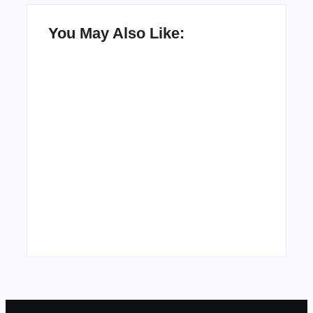
You May Also Like:
UESP realiza
sorteio do Carnaval
2027 neste
Agenda do Samba:
domingo, 7/6, no
Guará e Região –
encerramento do
Confira os eventos!
CONAISAMBA
By
Admin
By
Admin