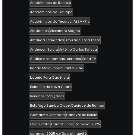
Acadêmicos do Recreio
Acadêmicos do Tatuapé
Acadêmicos do Tucuruvi
AESM-Rio
Ale Jansen
Alexandre Magno
Amanda Fernandes
Amizade Zona Leste
Anderson Solcia
Antônio Carlos Faísca
áudios dos sambas-enredos
Band TV
Banda Mole
Banda Santa Luzia
bateria Pura Cadência
Beira Rio da Nova Guará
Bonecos Cobiçados
Botafogo Samba Clube
Cacique de Ramos
Camarote Confraria
Canaval de Belém
Carla Prata
CarnaCunha
Carnaval 2025
carnaval 2025 de Guaratinguetá