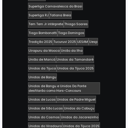
Superliga Carnavalesca do Brasi
Superliga RJ
Tatiana Breia
Tem Tem Jr intérprete
Thiago Soares
Tiago Bombonatti
Tiago Domingos
Tradição 2025
Tucuruvi 2025
UESAM
Uesp
Uirapuru da Mooca
União da Ilha
União de Maricá
Unidos da Tamandaré
Unidos da Tijuca
Unidos da Tijuca 2025
Unidos de Bangu
Unidos de Bangu e Unidos Da Ponte
desfilarão como Hors-Concours
Unidos de Lucas
Unidos de Padre Miguel
Unidos de São Lucas
Unidos do Cabuçu
Unidos do Cosmos
Unidos do Jacarezinho
Unidos do Viradouro
Unidos da Tijuca 2025