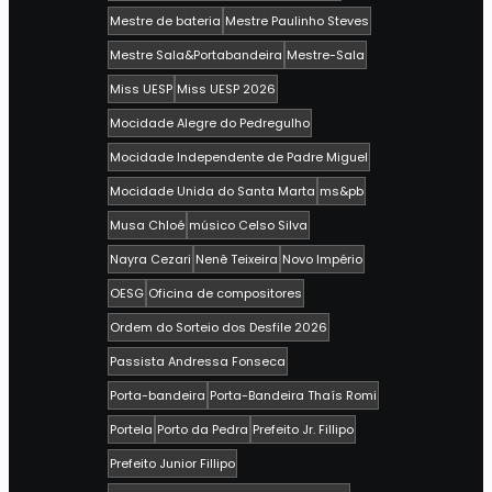
Mestre de bateria
Mestre Paulinho Steves
Mestre Sala&Portabandeira
Mestre-Sala
Miss UESP
Miss UESP 2026
Mocidade Alegre do Pedregulho
Mocidade Independente de Padre Miguel
Mocidade Unida do Santa Marta
ms&pb
Musa Chloé
músico Celso Silva
Nayra Cezari
Nenê Teixeira
Novo Império
OESG
Oficina de compositores
Ordem do Sorteio dos Desfile 2026
Passista Andressa Fonseca
Porta-bandeira
Porta-Bandeira Thaís Romi
Portela
Porto da Pedra
Prefeito Jr. Fillipo
Prefeito Junior Fillipo