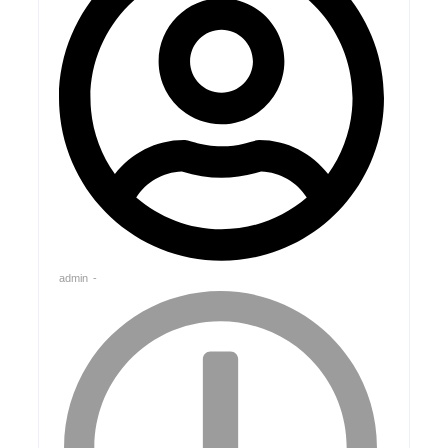
admin
-