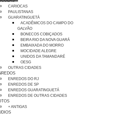
SCOLAS
CARIOCAS
PAULISTANAS
GUARATINGUETÁ
ACADÊMICOS DO CAMPO DO
GALVÃO
BONECOS COBIÇADOS
BEIRA RIO DA NOVA GUARÁ
EMBAIXADA DO MORRO
MOCIDADE ALEGRE
UNIDOS DA TAMANDARÉ
OESG
OUTRAS CIDADES
NREDOS
ENREDOS DO RJ
ENREDOS DE SP
ENREDOS GUARATINGUETÁ
ENREDOS DE OUTRAS CIDADES
OTOS
+ ANTIGAS
UDIOS