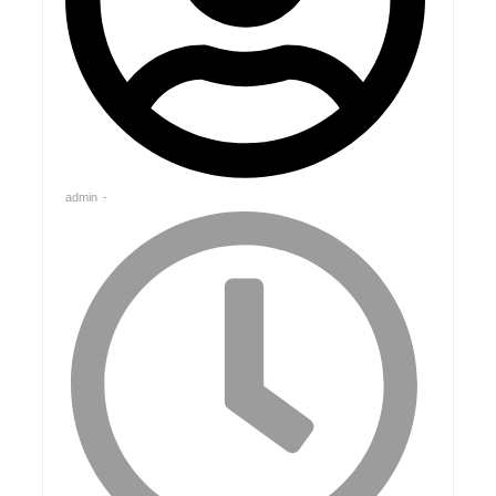
admin
-