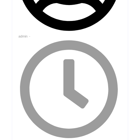
admin
-