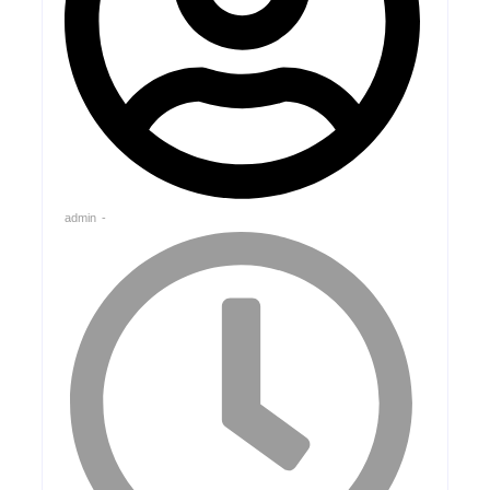
admin
-