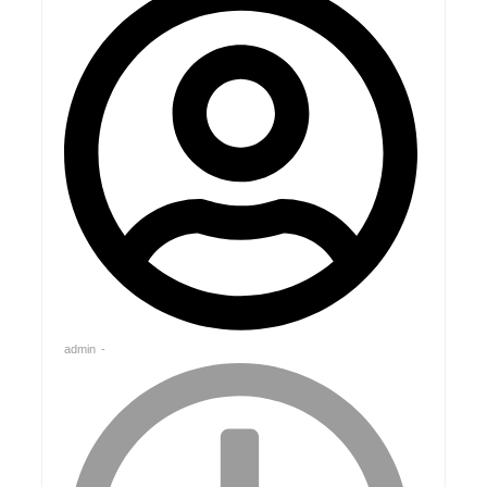
admin
-