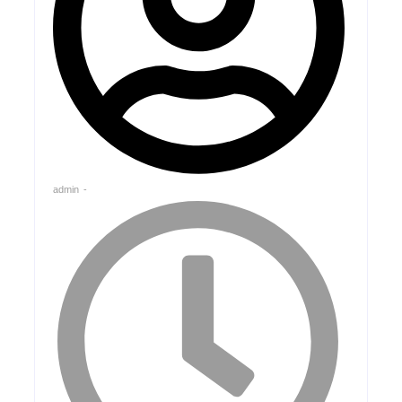
admin
-