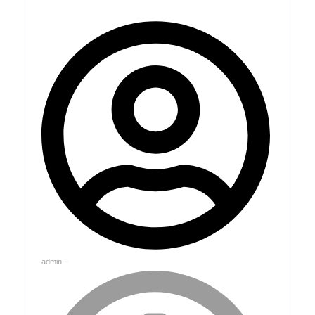
admin
-