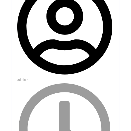
admin
-