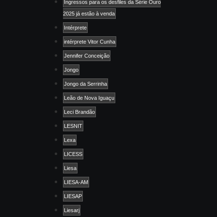
Ingressos para os desfiles da Série Ouro
2025 já estão à venda
Intérprete
intérprete Vitor Cunha
Jennifer Conceição
Jongo
Jongo da Serrinha
Leão de Nova Iguaçu
Leci Brandão
LESNIT
Lexa
LICESS
Liesa
LIESA-AM
LIESAP
Liesarj