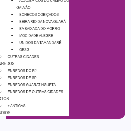
ACADÊMICOS DO CAMPO DO
GALVÃO
BONECOS COBIÇADOS
BEIRA RIO DA NOVA GUARÁ
EMBAIXADA DO MORRO
MOCIDADE ALEGRE
UNIDOS DA TAMANDARÉ
OESG
OUTRAS CIDADES
NREDOS
ENREDOS DO RJ
ENREDOS DE SP
ENREDOS GUARATINGUETÁ
ENREDOS DE OUTRAS CIDADES
OTOS
+ ANTIGAS
UDIOS