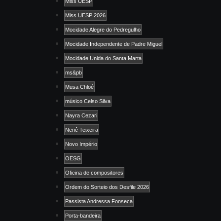
Miss UESP
Miss UESP 2026
Mocidade Alegre do Pedregulho
Mocidade Independente de Padre Miguel
Mocidade Unida do Santa Marta
ms&pb
Musa Chloé
músico Celso Silva
Nayra Cezari
Nenê Teixeira
Novo Império
OESG
Oficina de compositores
Ordem do Sorteio dos Desfile 2026
Passista Andressa Fonseca
Porta-bandeira