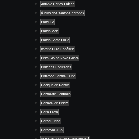
Antônio Carlos Faísca
áudios dos sambas-enredos
Band TV
Banda Mole
Banda Santa Luzia
bateria Pura Cadência
Beira Rio da Nova Guará
Bonecos Cobiçados
Botafogo Samba Clube
Cacique de Ramos
Camarote Confraria
Canaval de Belém
Carla Prata
CarnaCunha
Carnaval 2025
carnaval 2025 de Guaratinguetá