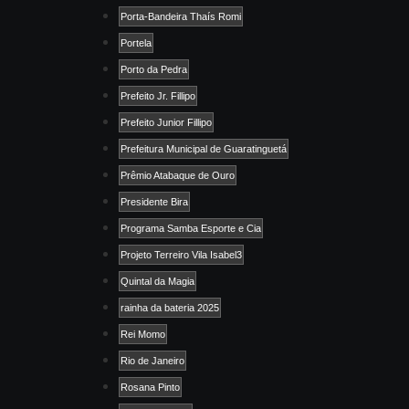
Porta-Bandeira Thaís Romi
Portela
Porto da Pedra
Prefeito Jr. Fillipo
Prefeito Junior Fillipo
Prefeitura Municipal de Guaratinguetá
Prêmio Atabaque de Ouro
Presidente Bira
Programa Samba Esporte e Cia
Projeto Terreiro Vila Isabel3
Quintal da Magia
rainha da bateria 2025
Rei Momo
Rio de Janeiro
Rosana Pinto