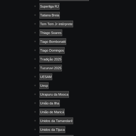
Superliga RJ
Tatiana Breia
Tem Tem Jr intérprete
Thiago Soares
Tiago Bombonatti
Tiago Domingos
Tradição 2025
Tucuruvi 2025
UESAM
Uesp
Uirapuru da Mooca
União da Ilha
União de Maricá
Unidos da Tamandaré
Unidos da Tijuca