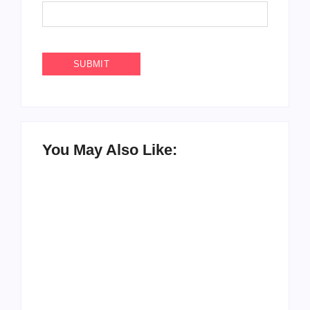
You May Also Like:
Agenda do Samba: Guará e Região – Confira
os eventos!
By
Admin
UESP realiza sorteio do Carnaval 2027 neste
domingo, 7/6, no encerramento do