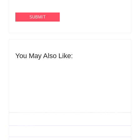
You May Also Like:
Agenda do Samba: Guará e Região – Confira os
eventos!
By
Admin
UESP realiza sorteio do Carnaval 2027 neste
domingo, 7/6, no encerramento do CONAISAMBA
By
Admin