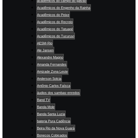
academicos do campo do galvão
Acadêmicos do Engenho da Rainha
Acadêmicos do Peixe
Acadêmicos do Recreio
Acadêmicos do Tatuapé
Acadêmicos do Tucuruvi
AESM-Rio
Ale Jansen
Alexandre Magno
Amanda Fernandes
Amizade Zona Leste
Anderson Solcia
Antônio Carlos Faísca
áudios dos sambas-enredos
Band TV
Banda Mole
Banda Santa Luzia
bateria Pura Cadência
Beira Rio da Nova Guará
Bonecos Cobiçados