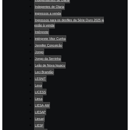
Indepentes de Olaria
ingressos a venda
Ingressos para os desfiles da Série Ouro 2025 já
estão à venda
Intérprete
intérprete Vitor Cunha
Jennifer Conceição
Jongo
Jongo da Serrinha
Leão de Nova Iguaçu
Leci Brandão
LESNIT
Lexa
LICESS
Liesa
LIESA-AM
LIESAP
Liesarj
LIESF