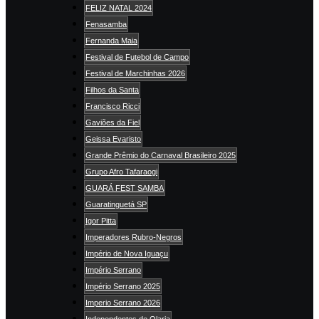
FELIZ NATAL 2024
Fenasamba
Fernanda Maia
Festival de Futebol de Campo
Festival de Marchinhas 2026
Filhos da Santa
Francisco Ricci
Gaviões da Fiel
Geissa Evaristo
Grande Prêmio do Carnaval Brasileiro 2025
Grupo Afro Tafaraogi
GUARÁ FEST SAMBA
Guaratinguetá SP
Igor Pitta
Imperadores Rubro-Negros
Império de Nova Iguaçu
Império Serrano
Império Serrano 2025
Imperio Serrano 2026
Independentes de Olaria