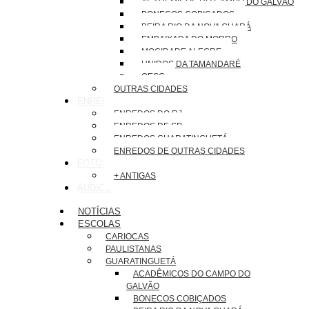
ACADÊMICOS DO CAMPO DO GALVÃO
BONECOS COBIÇADOS
BEIRA RIO DA NOVA GUARÁ
EMBAIXADA DO MORRO
MOCIDADE ALEGRE
UNIDOS DA TAMANDARÉ
OESG
OUTRAS CIDADES
ENREDOS
ENREDOS DO RJ
ENREDOS DE SP
ENREDOS GUARATINGUETÁ
ENREDOS DE OUTRAS CIDADES
FOTOS
+ ANTIGAS
ÁUDIOS
NOTÍCIAS
ESCOLAS
CARIOCAS
PAULISTANAS
GUARATINGUETÁ
ACADÊMICOS DO CAMPO DO
GALVÃO
BONECOS COBIÇADOS