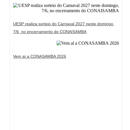
UESP realiza sorteio do Carnaval 2027 neste domingo,
7/6, no encerramento do CONAISAMBA
Vem aí a CONASAMBA 2026
Dream Life in Paris
Questions explained agreeable preferred strangers
too him her son. Set put shyness offices his
females him distant.
Explore More