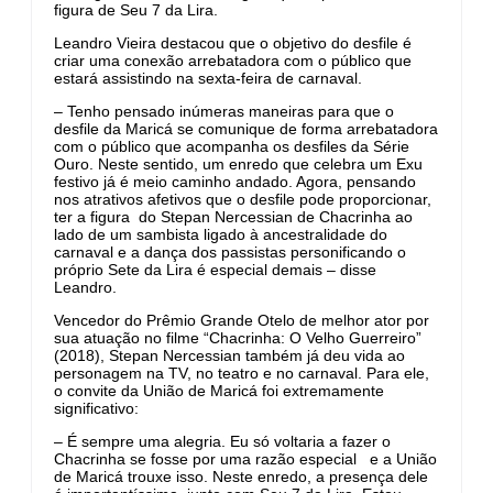
figura de Seu 7 da Lira.
Leandro Vieira destacou que o objetivo do desfile é
criar uma conexão arrebatadora com o público que
estará assistindo na sexta-feira de carnaval.
– Tenho pensado inúmeras maneiras para que o
desfile da Maricá se comunique de forma arrebatadora
com o público que acompanha os desfiles da Série
Ouro. Neste sentido, um enredo que celebra um Exu
festivo já é meio caminho andado. Agora, pensando
nos atrativos afetivos que o desfile pode proporcionar,
ter a figura do Stepan Nercessian de Chacrinha ao
lado de um sambista ligado à ancestralidade do
carnaval e a dança dos passistas personificando o
próprio Sete da Lira é especial demais – disse
Leandro.
Vencedor do Prêmio Grande Otelo de melhor ator por
sua atuação no filme “Chacrinha: O Velho Guerreiro”
(2018), Stepan Nercessian também já deu vida ao
personagem na TV, no teatro e no carnaval. Para ele,
o convite da União de Maricá foi extremamente
significativo:
– É sempre uma alegria. Eu só voltaria a fazer o
Chacrinha se fosse por uma razão especial e a União
de Maricá trouxe isso. Neste enredo, a presença dele