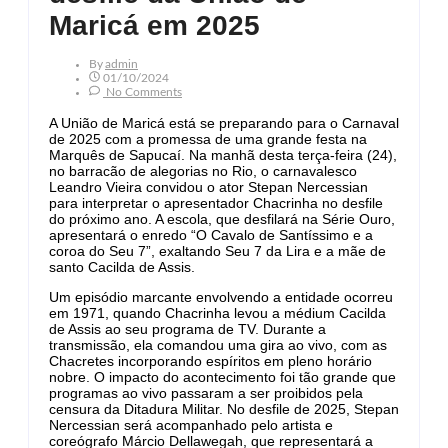
Maricá em 2025
By
Admin
01/10/2024
No Comments
A União de Maricá está se preparando para o Carnaval
de 2025 com a promessa de uma grande festa na
Marquês de Sapucaí. Na manhã desta terça-feira (24),
no barracão de alegorias no Rio, o carnavalesco
Leandro Vieira convidou o ator Stepan Nercessian
para interpretar o apresentador Chacrinha no desfile
do próximo ano. A escola, que desfilará na Série Ouro,
apresentará o enredo “O Cavalo de Santíssimo e a
coroa do Seu 7”, exaltando Seu 7 da Lira e a mãe de
santo Cacilda de Assis.
Um episódio marcante envolvendo a entidade ocorreu
em 1971, quando Chacrinha levou a médium Cacilda
de Assis ao seu programa de TV. Durante a
transmissão, ela comandou uma gira ao vivo, com as
Chacretes incorporando espíritos em pleno horário
nobre. O impacto do acontecimento foi tão grande que
programas ao vivo passaram a ser proibidos pela
censura da Ditadura Militar. No desfile de 2025, Stepan
Nercessian será acompanhado pelo artista e
coreógrafo Márcio Dellawegah, que representará a