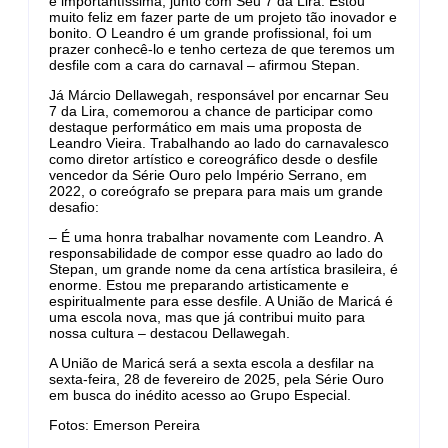
é importantíssima, junto com Seu 7 da Lira. Estou
muito feliz em fazer parte de um projeto tão inovador e
bonito. O Leandro é um grande profissional, foi um
prazer conhecê-lo e tenho certeza de que teremos um
desfile com a cara do carnaval – afirmou Stepan.
Já Márcio Dellawegah, responsável por encarnar Seu
7 da Lira, comemorou a chance de participar como
destaque performático em mais uma proposta de
Leandro Vieira. Trabalhando ao lado do carnavalesco
como diretor artístico e coreográfico desde o desfile
vencedor da Série Ouro pelo Império Serrano, em
2022, o coreógrafo se prepara para mais um grande
desafio:
– É uma honra trabalhar novamente com Leandro. A
responsabilidade de compor esse quadro ao lado do
Stepan, um grande nome da cena artística brasileira, é
enorme. Estou me preparando artisticamente e
espiritualmente para esse desfile. A União de Maricá é
uma escola nova, mas que já contribui muito para
nossa cultura – destacou Dellawegah.
A União de Maricá será a sexta escola a desfilar na
sexta-feira, 28 de fevereiro de 2025, pela Série Ouro
em busca do inédito acesso ao Grupo Especial.
Fotos: Emerson Pereira