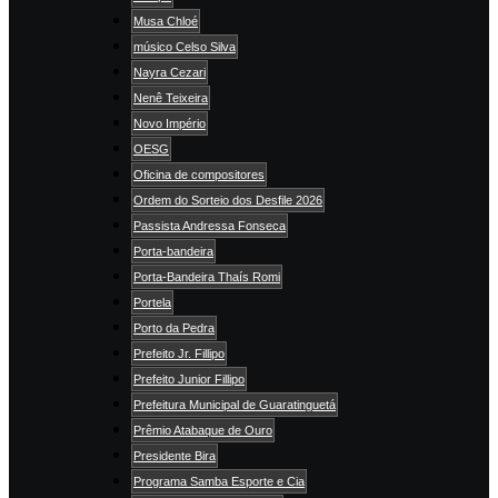
Musa Chloé
músico Celso Silva
Nayra Cezari
Nenê Teixeira
Novo Império
OESG
Oficina de compositores
Ordem do Sorteio dos Desfile 2026
Passista Andressa Fonseca
Porta-bandeira
Porta-Bandeira Thaís Romi
Portela
Porto da Pedra
Prefeito Jr. Fillipo
Prefeito Junior Fillipo
Prefeitura Municipal de Guaratinguetá
Prêmio Atabaque de Ouro
Presidente Bira
Programa Samba Esporte e Cia