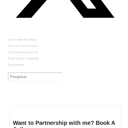
Just Another WordPress
Site
Fresh Articles Every
Day
Your Daily Source of
Fresh Articles
Created By
Royal Addons
Want to Partnership with me? Book A