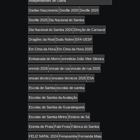
Independentes de Olaria
Darllan Nascimento
Desfile 2020
Desfile 2025
Desfile 2026
Dia Nacional do Samba
Dia Nacional do Samba 2024
Direção de Carnaval
Dragões da Real
Dudu Nobre
EFA-UESP
Em Cima da Hora
Em Cima da Hora 2025
Embaixada do Morro
enredista João Vitor Silveira
enredo 2026
ensaio de rua
ensaio de rua 2025
ensaio técnico
ensaios técnicos 2025
ESA
Escola de Samba
escolas de samba
Escolas de Samba da Avaliação
Escolas de Samba de Guaratinguetá
Escolas de Samba Mirins
Estácio de Sá
Estrela de Prata
Fabi Frota
Fábrica do Samba
FELIZ NATAL 2024
Fenasamba
Fernanda Maia