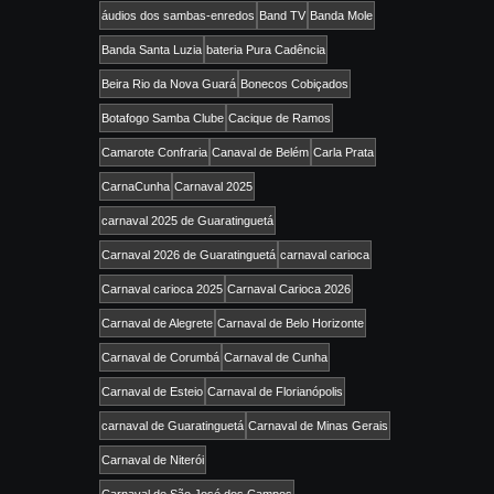
áudios dos sambas-enredos
Band TV
Banda Mole
Banda Santa Luzia
bateria Pura Cadência
Beira Rio da Nova Guará
Bonecos Cobiçados
Botafogo Samba Clube
Cacique de Ramos
Camarote Confraria
Canaval de Belém
Carla Prata
CarnaCunha
Carnaval 2025
carnaval 2025 de Guaratinguetá
Carnaval 2026 de Guaratinguetá
carnaval carioca
Carnaval carioca 2025
Carnaval Carioca 2026
Carnaval de Alegrete
Carnaval de Belo Horizonte
Carnaval de Corumbá
Carnaval de Cunha
Carnaval de Esteio
Carnaval de Florianópolis
carnaval de Guaratinguetá
Carnaval de Minas Gerais
Carnaval de Niterói