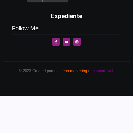
Expediente
Follow Me
© 2023 Created parceria
leon marketing
e
rgsuporteweb