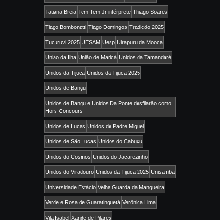
Tatiana Breia
Tem Tem Jr intérprete
Thiago Soares
Tiago Bombonatti
Tiago Domingos
Tradição 2025
Tucuruvi 2025
UESAM
Uesp
Uirapuru da Mooca
União da Ilha
União de Maricá
Unidos da Tamandaré
Unidos da Tijuca
Unidos da Tijuca 2025
Unidos de Bangu
Unidos de Bangu e Unidos Da Ponte desfilarão como
Hors-Concours
Unidos de Lucas
Unidos de Padre Miguel
Unidos de São Lucas
Unidos do Cabuçu
Unidos do Cosmos
Unidos do Jacarezinho
Unidos do Viradouro
Unidos da Tijuca 2025
Unisamba
Universidade Estácio
Velha Guarda da Mangueira
Verde e Rosa de Guaratinguetá
Verônica Lima
Vila Isabel
Xande de Pilares