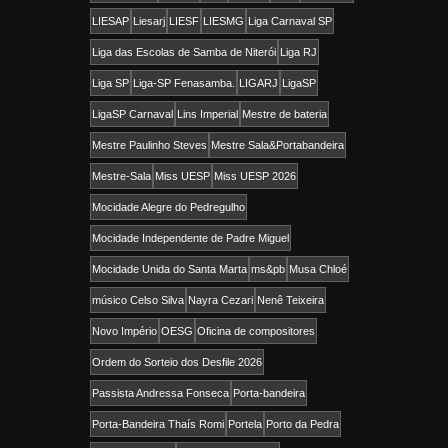
LIESAP
Liesarj
LIESF
LIESMG
Liga Carnaval SP
Liga das Escolas de Samba de Niterói
Liga RJ
Liga SP
Liga-SP Fenasamba.
LIGARJ
LigaSP
LigaSP Carnaval
Lins Imperial
Mestre de bateria
Mestre Paulinho Steves
Mestre Sala&Portabandeira
Mestre-Sala
Miss UESP
Miss UESP 2026
Mocidade Alegre do Pedregulho
Mocidade Independente de Padre Miguel
Mocidade Unida do Santa Marta
ms&pb
Musa Chloé
músico Celso Silva
Nayra Cezari
Nenê Teixeira
Novo Império
OESG
Oficina de compositores
Ordem do Sorteio dos Desfile 2026
Passista Andressa Fonseca
Porta-bandeira
Porta-Bandeira Thaís Romi
Portela
Porto da Pedra