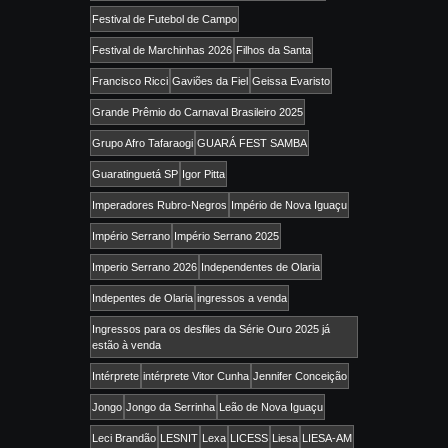
Festival de Futebol de Campo
Festival de Marchinhas 2026
Filhos da Santa
Francisco Ricci
Gaviões da Fiel
Geissa Evaristo
Grande Prêmio do Carnaval Brasileiro 2025
Grupo Afro Tafaraogi
GUARÁ FEST SAMBA
Guaratinguetá SP
Igor Pitta
Imperadores Rubro-Negros
Império de Nova Iguaçu
Império Serrano
Império Serrano 2025
Imperio Serrano 2026
Independentes de Olaria
Indepentes de Olaria
ingressos a venda
Ingressos para os desfiles da Série Ouro 2025 já
estão à venda
Intérprete
intérprete Vitor Cunha
Jennifer Conceição
Jongo
Jongo da Serrinha
Leão de Nova Iguaçu
Leci Brandão
LESNIT
Lexa
LICESS
Liesa
LIESA-AM