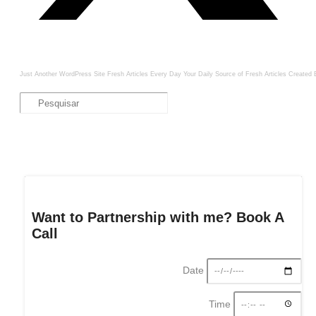
Just Another WordPress Site
Fresh Articles Every Day
Your Daily Source of Fresh Articles
Created 
Want to Partnership with me? Book A
Call
Date
Time