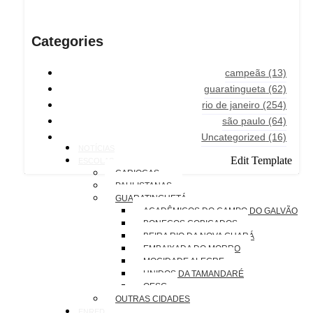
Categories
campeãs
(13)
guaratingueta
(62)
rio de janeiro
(254)
são paulo
(64)
Uncategorized
(16)
NOTÍCIAS
Edit Template
ESCOLAS
CARIOCAS
PAULISTANAS
GUARATINGUETÁ
ACADÊMICOS DO CAMPO DO GALVÃO
BONECOS COBIÇADOS
BEIRA RIO DA NOVA GUARÁ
EMBAIXADA DO MORRO
MOCIDADE ALEGRE
UNIDOS DA TAMANDARÉ
OESG
OUTRAS CIDADES
ENREDOS