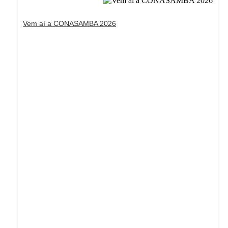
Vem aí a CONASAMBA 2026
Dream Life in Paris
Questions explained agreeable preferred strangers
too him her son. Set put shyness offices his females
him distant.
Explore More