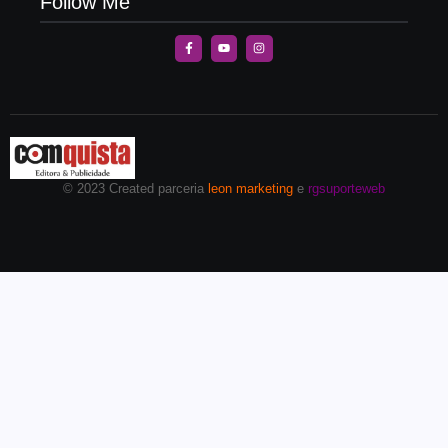
Follow Me
© 2023 Created parceria
leon marketing
e
rgsuporteweb