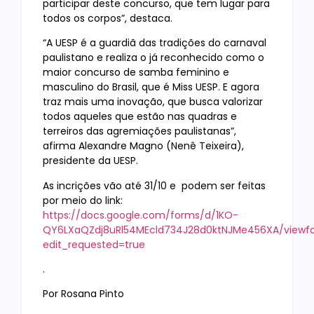
participar deste concurso, que tem lugar para
todos os corpos”, destaca.
“A UESP é a guardiã das tradições do carnaval
paulistano e realiza o já reconhecido como o
maior concurso de samba feminino e
masculino do Brasil, que é Miss UESP. E agora
traz mais uma inovação, que busca valorizar
todos aqueles que estão nas quadras e
terreiros das agremiações paulistanas”,
afirma Alexandre Magno (Nenê Teixeira),
presidente da UESP.
As incrições vão até 31/10 e podem ser feitas
por meio do link:
https://docs.google.com/forms/d/1KO-
QY6LXaQZdj8uRl54MEcld734J28d0ktNJMe456XA/viewf
edit_requested=true
.
Por Rosana Pinto