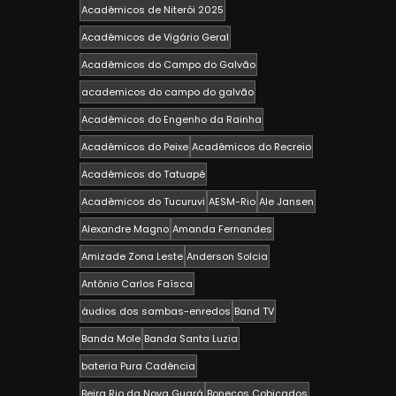
Acadêmicos de Niterói 2025
Acadêmicos de Vigário Geral
Acadêmicos do Campo do Galvão
academicos do campo do galvão
Acadêmicos do Engenho da Rainha
Acadêmicos do Peixe
Acadêmicos do Recreio
Acadêmicos do Tatuapé
Acadêmicos do Tucuruvi
AESM-Rio
Ale Jansen
Alexandre Magno
Amanda Fernandes
Amizade Zona Leste
Anderson Solcia
Antônio Carlos Faísca
áudios dos sambas-enredos
Band TV
Banda Mole
Banda Santa Luzia
bateria Pura Cadência
Beira Rio da Nova Guará
Bonecos Cobiçados