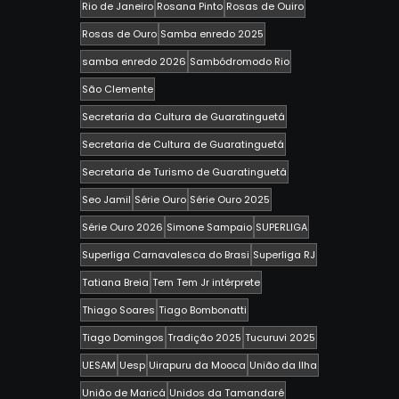
Rio de Janeiro
Rosana Pinto
Rosas de Ouiro
Rosas de Ouro
Samba enredo 2025
samba enredo 2026
Sambódromodo Rio
São Clemente
Secretaria da Cultura de Guaratinguetá
Secretaria de Cultura de Guaratinguetá
Secretaria de Turismo de Guaratinguetá
Seo Jamil
Série Ouro
Série Ouro 2025
Série Ouro 2026
Simone Sampaio
SUPERLIGA
Superliga Carnavalesca do Brasi
Superliga RJ
Tatiana Breia
Tem Tem Jr intérprete
Thiago Soares
Tiago Bombonatti
Tiago Domingos
Tradição 2025
Tucuruvi 2025
UESAM
Uesp
Uirapuru da Mooca
União da Ilha
União de Maricá
Unidos da Tamandaré