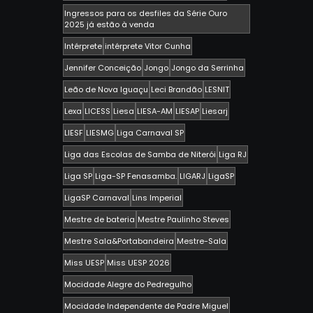
Ingressos para os desfiles da Série Ouro
2025 já estão à venda
Intérprete
intérprete Vitor Cunha
Jennifer Conceição
Jongo
Jongo da Serrinha
Leão de Nova Iguaçu
Leci Brandão
LESNIT
Lexa
LICESS
Liesa
LIESA-AM
LIESAP
Liesarj
LIESF
LIESMG
Liga Carnaval SP
Liga das Escolas de Samba de Niterói
Liga RJ
Liga SP
Liga-SP Fenasamba.
LIGARJ
LigaSP
LigaSP Carnaval
Lins Imperial
Mestre de bateria
Mestre Paulinho Steves
Mestre Sala&Portabandeira
Mestre-Sala
Miss UESP
Miss UESP 2026
Mocidade Alegre do Pedregulho
Mocidade Independente de Padre Miguel