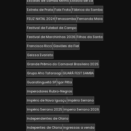
Escolas de Samba Mirins
Estácio de Sá
Estrela de Prata
Fabi Frota
Fábrica do Samba
FELIZ NATAL 2024
Fenasamba
Fernanda Maia
Festival de Futebol de Campo
Festival de Marchinhas 2026
Filhos da Santa
Francisco Ricci
Gaviões da Fiel
Geissa Evaristo
Grande Prêmio do Carnaval Brasileiro 2025
Grupo Afro Tafaraogi
GUARÁ FEST SAMBA
Guaratinguetá SP
Igor Pitta
Imperadores Rubro-Negros
Império de Nova Iguaçu
Império Serrano
Império Serrano 2025
Imperio Serrano 2026
Independentes de Olaria
Indepentes de Olaria
ingressos a venda