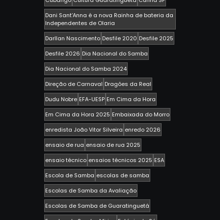
Cubango
Cultura Guaratingueta
Cunha SP
Dani Sant’Anna é a nova Rainha de bateria da
Independentes de Olaria
Darllan Nascimento
Desfile 2020
Desfile 2025
Desfile 2026
Dia Nacional do Samba
Dia Nacional do Samba 2024
Direção de Carnaval
Dragões da Real
Dudu Nobre
EFA-UESP
Em Cima da Hora
Em Cima da Hora 2025
Embaixada do Morro
enredista João Vitor Silveira
enredo 2026
ensaio de rua
ensaio de rua 2025
ensaio técnico
ensaios técnicos 2025
ESA
Escola de Samba
escolas de samba
Escolas de Samba da Avaliação
Escolas de Samba de Guaratinguetá