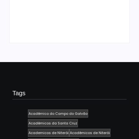
do Carnaval 2027
Agenda do Samba:
neste domingo, 7/6,
Guará e Região –
no encerramento do
Confira os eventos!
CONAISAMBA
By
Admin
By
Admin
Tags
Acadêmico do Campo do Galvão
Acadêmicos da Santa Cruz
Academicos de Niterói
Acadêmicos de Niterói