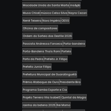
Mocidade Unida do Santa Marta
ms&pb
Musa Chloé
músico Celso Silva
Nayra Cezari
Nenê Teixeira
Novo Império
OESG
Oficina de compositores
Ordem do Sorteio dos Desfile 2026
Passista Andressa Fonseca
Porta-bandeira
Porta-Bandeira Thaís Romi
Portela
Porto da Pedra
Prefeito Jr. Fillipo
Prefeito Junior Fillipo
Prefeitura Municipal de Guaratinguetá
Prêmio Atabaque de Ouro
Presidente Bira
Programa Samba Esporte e Cia
Projeto Terreiro Vila Isabel3
Quintal da Magia
rainha da bateria 2025
Rei Momo