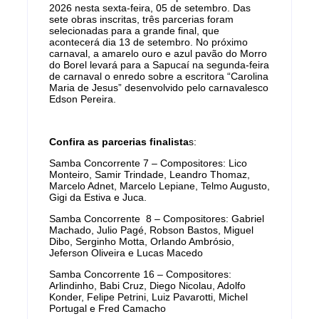
2026 nesta sexta-feira, 05 de setembro. Das
sete obras inscritas, três parcerias foram
selecionadas para a grande final, que
acontecerá dia 13 de setembro. No próximo
carnaval, a amarelo ouro e azul pavão do Morro
do Borel levará para a Sapucaí na segunda-feira
de carnaval o enredo sobre a escritora “Carolina
Maria de Jesus” desenvolvido pelo carnavalesco
Edson Pereira.
Confira as parcerias finalista
s:
Samba Concorrente 7 – Compositores: Lico
Monteiro, Samir Trindade, Leandro Thomaz,
Marcelo Adnet, Marcelo Lepiane, Telmo Augusto,
Gigi da Estiva e Juca.
Samba Concorrente 8 – Compositores: Gabriel
Machado, Julio Pagé, Robson Bastos, Miguel
Dibo, Serginho Motta, Orlando Ambrósio,
Jeferson Oliveira e Lucas Macedo
Samba Concorrente 16 – Compositores:
Arlindinho, Babi Cruz, Diego Nicolau, Adolfo
Konder, Felipe Petrini, Luiz Pavarotti, Michel
Portugal e Fred Camacho