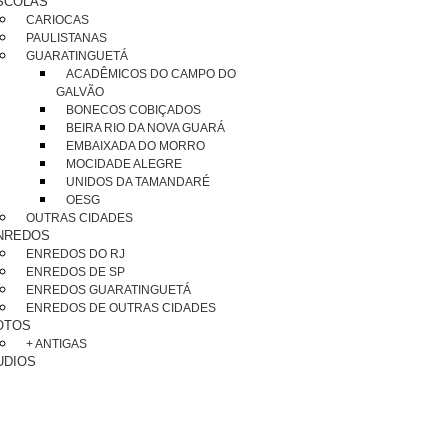
SCOLAS
CARIOCAS
PAULISTANAS
GUARATINGUETÁ
ACADÊMICOS DO CAMPO DO
GALVÃO
BONECOS COBIÇADOS
BEIRA RIO DA NOVA GUARÁ
EMBAIXADA DO MORRO
MOCIDADE ALEGRE
UNIDOS DA TAMANDARÉ
OESG
OUTRAS CIDADES
NREDOS
ENREDOS DO RJ
ENREDOS DE SP
ENREDOS GUARATINGUETÁ
ENREDOS DE OUTRAS CIDADES
OTOS
+ ANTIGAS
UDIOS