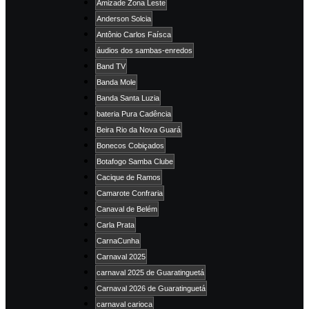
Amizade Zona Leste
Anderson Solcia
Antônio Carlos Faísca
áudios dos sambas-enredos
Band TV
Banda Mole
Banda Santa Luzia
bateria Pura Cadência
Beira Rio da Nova Guará
Bonecos Cobiçados
Botafogo Samba Clube
Cacique de Ramos
Camarote Confraria
Canaval de Belém
Carla Prata
CarnaCunha
Carnaval 2025
carnaval 2025 de Guaratinguetá
Carnaval 2026 de Guaratinguetá
carnaval carioca