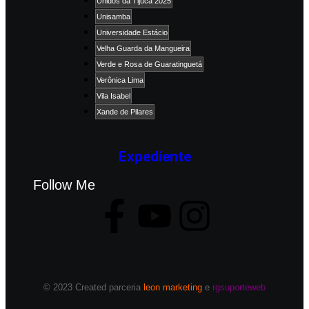
Unidos da Tijuca 2025
Unisamba
Universidade Estácio
Velha Guarda da Mangueira
Verde e Rosa de Guaratinguetá
Verônica Lima
Vila Isabel
Xande de Pilares
Expediente
Follow Me
© 2023 Created parceria
leon marketing
e
rgsuporteweb