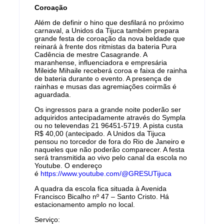
Coroação
Além de definir o hino que desfilará no próximo
carnaval, a Unidos da Tijuca também prepara
grande festa de coroação da nova beldade que
reinará à frente dos ritmistas da bateria Pura
Cadência de mestre Casagrande. A
maranhense, influenciadora e empresária
Mileide Mihaile receberá coroa e faixa de rainha
de bateria durante o evento. A presença de
rainhas e musas das agremiações coirmãs é
aguardada.
Os ingressos para a grande noite poderão ser
adquiridos antecipadamente através do Sympla
ou no televendas 21 96451-5719. A pista custa
R$ 40,00 (antecipado. A Unidos da Tijuca
pensou no torcedor de fora do Rio de Janeiro e
naqueles que não poderão comparecer. A festa
será transmitida ao vivo pelo canal da escola no
Youtube. O endereço
é
https://www.youtube.com/@GRESUTijuca
A quadra da escola fica situada à Avenida
Francisco Bicalho nº 47 – Santo Cristo. Há
estacionamento amplo no local.
Serviço: