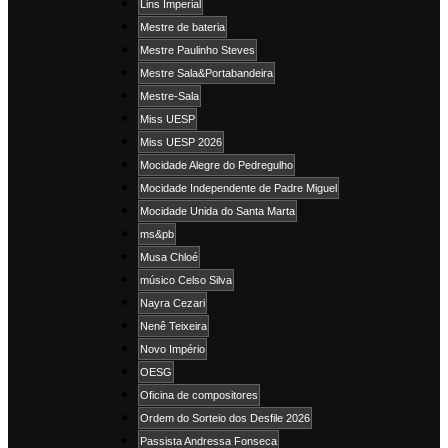
Lins Imperial
Mestre de bateria
Mestre Paulinho Steves
Mestre Sala&Portabandeira
Mestre-Sala
Miss UESP
Miss UESP 2026
Mocidade Alegre do Pedregulho
Mocidade Independente de Padre Miguel
Mocidade Unida do Santa Marta
ms&pb
Musa Chloé
músico Celso Silva
Nayra Cezari
Nenê Teixeira
Novo Império
OESG
Oficina de compositores
Ordem do Sorteio dos Desfile 2026
Passista Andressa Fonseca