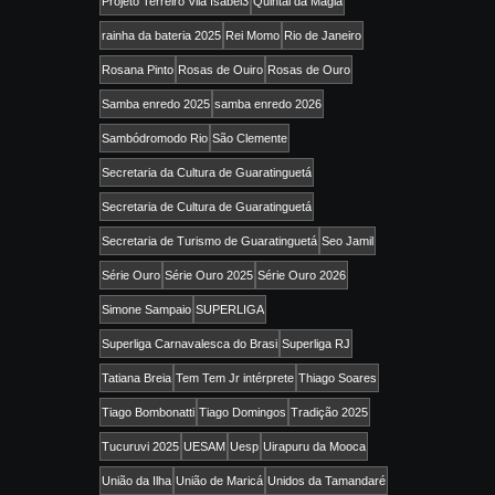
Projeto Terreiro Vila Isabel3
Quintal da Magia
rainha da bateria 2025
Rei Momo
Rio de Janeiro
Rosana Pinto
Rosas de Ouiro
Rosas de Ouro
Samba enredo 2025
samba enredo 2026
Sambódromodo Rio
São Clemente
Secretaria da Cultura de Guaratinguetá
Secretaria de Cultura de Guaratinguetá
Secretaria de Turismo de Guaratinguetá
Seo Jamil
Série Ouro
Série Ouro 2025
Série Ouro 2026
Simone Sampaio
SUPERLIGA
Superliga Carnavalesca do Brasi
Superliga RJ
Tatiana Breia
Tem Tem Jr intérprete
Thiago Soares
Tiago Bombonatti
Tiago Domingos
Tradição 2025
Tucuruvi 2025
UESAM
Uesp
Uirapuru da Mooca
União da Ilha
União de Maricá
Unidos da Tamandaré