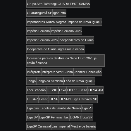
Grupo Afro Tafaraogi
GUARÁ FEST SAMBA
Guaratinguetá SP
Igor Pitta
Imperadores Rubro-Negros
Império de Nova Iguaçu
Império Serrano
Império Serrano 2025
Imperio Serrano 2026
Independentes de Olaria
Indepentes de Olaria
ingressos a venda
Ingressos para os desfiles da Série Ouro 2025 já
estão à venda
Intérprete
intérprete Vitor Cunha
Jennifer Conceição
Jongo
Jongo da Serrinha
Leão de Nova Iguaçu
Leci Brandão
LESNIT
Lexa
LICESS
Liesa
LIESA-AM
LIESAP
Liesarj
LIESF
LIESMG
Liga Carnaval SP
Liga das Escolas de Samba de Niterói
Liga RJ
Liga SP
Liga-SP Fenasamba.
LIGARJ
LigaSP
LigaSP Carnaval
Lins Imperial
Mestre de bateria