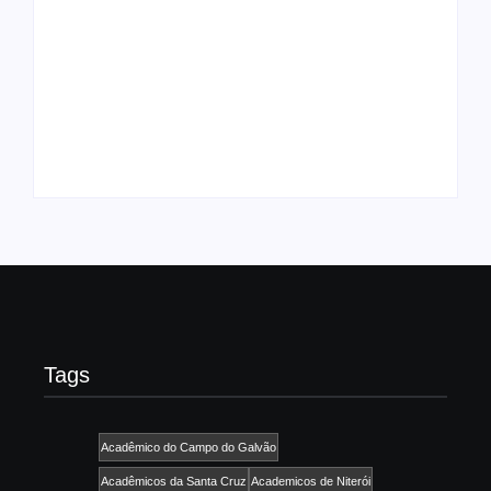
UESP realiza sorteio
do Carnaval 2027
Agenda do Samba:
neste domingo, 7/6,
Guará e Região –
no encerramento do
Confira os eventos!
CONAISAMBA
By
Admin
By
Admin
Tags
Acadêmico do Campo do Galvão
Acadêmicos da Santa Cruz
Academicos de Niterói