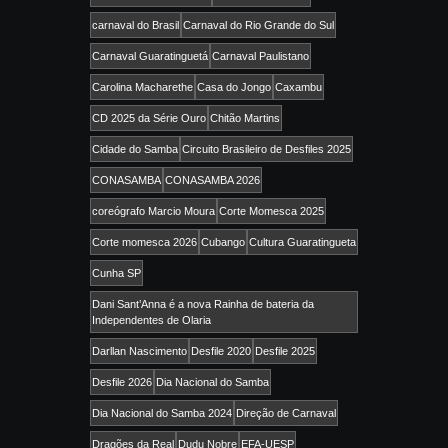
carnaval do Brasil
Carnaval do Rio Grande do Sul
Carnaval Guaratinguetá
Carnaval Paulistano
Carolina Macharethe
Casa do Jongo
Caxambu
CD 2025 da Série Ouro
Chitão Martins
Cidade do Samba
Circuito Brasileiro de Desfiles 2025
CONASAMBA
CONASAMBA 2026
coreógrafo Marcio Moura
Corte Momesca 2025
Corte momesca 2026
Cubango
Cultura Guaratingueta
Cunha SP
Dani Sant’Anna é a nova Rainha de bateria da
Independentes de Olaria
Darllan Nascimento
Desfile 2020
Desfile 2025
Desfile 2026
Dia Nacional do Samba
Dia Nacional do Samba 2024
Direção de Carnaval
Dragões da Real
Dudu Nobre
EFA-UESP