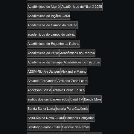
Acadêmicos de Niterói
Acadêmicos de Niterói 2025
Acadêmicos de Vigário Geral
Acadêmicos do Campo do Galvão
academicos do campo do galvão
Acadêmicos do Engenho da Rainha
Acadêmicos do Peixe
Acadêmicos do Recreio
Acadêmicos do Tatuapé
Acadêmicos do Tucuruvi
AESM-Rio
Ale Jansen
Alexandre Magno
Amanda Fernandes
Amizade Zona Leste
Anderson Solcia
Antônio Carlos Faísca
áudios dos sambas-enredos
Band TV
Banda Mole
Banda Santa Luzia
bateria Pura Cadência
Beira Rio da Nova Guará
Bonecos Cobiçados
Botafogo Samba Clube
Cacique de Ramos