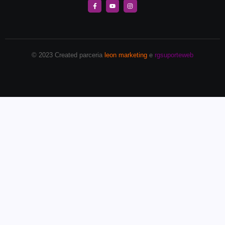
© 2023 Created parceria
leon marketing
e
rgsuporteweb