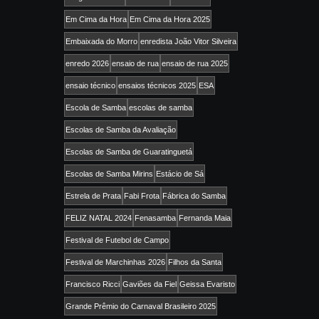
Em Cima da Hora
Em Cima da Hora 2025
Embaixada do Morro
enredista João Vitor Silveira
enredo 2026
ensaio de rua
ensaio de rua 2025
ensaio técnico
ensaios técnicos 2025
ESA
Escola de Samba
escolas de samba
Escolas de Samba da Avaliação
Escolas de Samba de Guaratinguetá
Escolas de Samba Mirins
Estácio de Sá
Estrela de Prata
Fabi Frota
Fábrica do Samba
FELIZ NATAL 2024
Fenasamba
Fernanda Maia
Festival de Futebol de Campo
Festival de Marchinhas 2026
Filhos da Santa
Francisco Ricci
Gaviões da Fiel
Geissa Evaristo
Grande Prêmio do Carnaval Brasileiro 2025