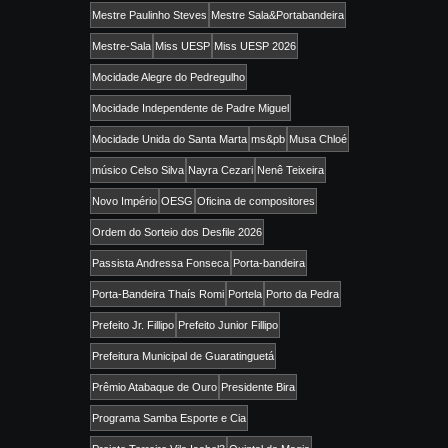
Mestre Paulinho Steves
Mestre Sala&Portabandeira
Mestre-Sala
Miss UESP
Miss UESP 2026
Mocidade Alegre do Pedregulho
Mocidade Independente de Padre Miguel
Mocidade Unida do Santa Marta
ms&pb
Musa Chloé
músico Celso Silva
Nayra Cezari
Nenê Teixeira
Novo Império
OESG
Oficina de compositores
Ordem do Sorteio dos Desfile 2026
Passista Andressa Fonseca
Porta-bandeira
Porta-Bandeira Thaís Romi
Portela
Porto da Pedra
Prefeito Jr. Fillipo
Prefeito Junior Fillipo
Prefeitura Municipal de Guaratinguetá
Prêmio Atabaque de Ouro
Presidente Bira
Programa Samba Esporte e Cia