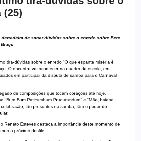
ltimo tira-dúvidas sobre o
 (25)
 derradeira de sanar dúvidas sobre o enredo sobre Beto
 Braço
timo tira-dúvidas sobre o enredo “O que espanta miséria é
ço. O encontro vai acontecer na quadra da escola, em
ssados em participar da disputa de samba para o Carnaval
legado de composições que tocam corações até hoje,
omo “Bum Bum Paticumbum Prugurundum” e “Mãe, baiana
a celebração, tão presentes no samba, têm o poder de
ular.
co Renato Esteves destaca a importância deste momento de
ndo o próximo desfile.