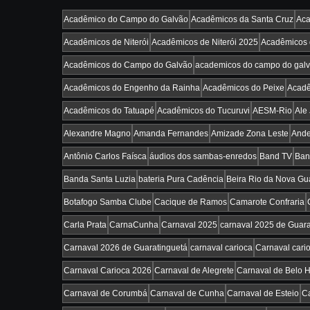
Acadêmico do Campo do Galvão
Acadêmicos da Santa Cruz
Aca
Acadêmicos de Niterói
Acadêmicos de Niterói 2025
Acadêmicos d
Acadêmicos do Campo do Galvão
academicos do campo do gal
Acadêmicos do Engenho da Rainha
Acadêmicos do Peixe
Acadê
Acadêmicos do Tatuapé
Acadêmicos do Tucuruvi
AESM-Rio
Ale
Alexandre Magno
Amanda Fernandes
Amizade Zona Leste
Ande
Antônio Carlos Faísca
áudios dos sambas-enredos
Band TV
Ban
Banda Santa Luzia
bateria Pura Cadência
Beira Rio da Nova Gu
Botafogo Samba Clube
Cacique de Ramos
Camarote Confraria
Carla Prata
CarnaCunha
Carnaval 2025
carnaval 2025 de Guara
Carnaval 2026 de Guaratinguetá
carnaval carioca
Carnaval cari
Carnaval Carioca 2026
Carnaval de Alegrete
Carnaval de Belo H
Carnaval de Corumbá
Carnaval de Cunha
Carnaval de Esteio
Ca