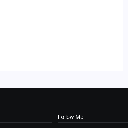
UESP realiza sorteio do Carnaval 2027
neste domingo, 7/6, no encerramento do
CONAISAMBA
By
Admin
-
03/06/2026
Follow Me