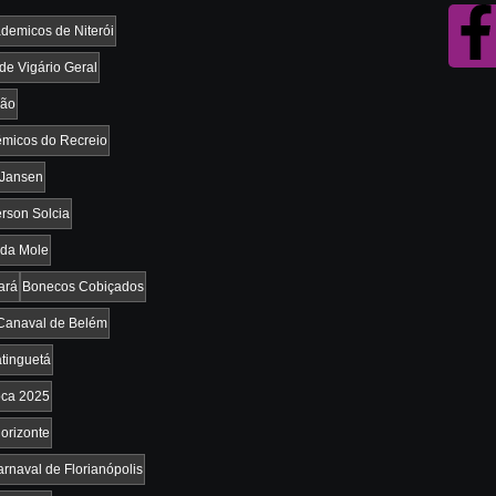
demicos de Niterói
e Vigário Geral
vão
micos do Recreio
 Jansen
rson Solcia
da Mole
ará
Bonecos Cobiçados
Canaval de Belém
tinguetá
oca 2025
orizonte
rnaval de Florianópolis