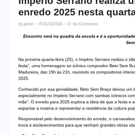
Império Serrano realiza ú
enredo 2025 nesta quarta
Admin
01/10/2024
No Comments
By
Encontro será na quadra da escola e é a oportunidade
Sem
Na próxima quarta-feira (25), o Império Serrano realiza o úl
festa”, uma homenagem ao icônico compositor Beto Sem Bra
Madureira, das 19h às 21h, reunindo os compositores intere
2025.
Conhecido por sua genialidade, Beto Sem Braço deixou um 
especialmente no Império Serrano com sambas icônicos c
mãe”. O enredo para 2025 explora a ideia de que a festa e 
espantar a miséria e representar a resistência da cultura pop
Responsável pelo desenvolvimento do enredo, o carnavales
troca e esclarecimentos para que venham grandes obras visa