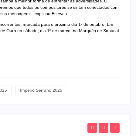
o samba a melhor forma de enfrentar as adversidades. O
 queremos que todos os compositores se sintam conectados com
essa mensagem – explicou Esteves.
ncorrentes, marcada para o próximo dia 1º de outubro. Em
Série Ouro no sábado, dia 1º de março, na Marquês de Sapucaí.
2025
Império Serrano 2025