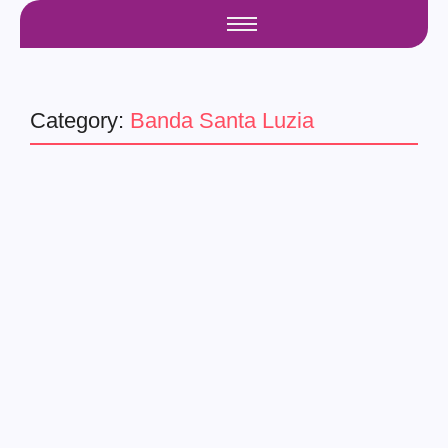
Category:
Banda Santa Luzia
guaratingueta
Samba & Seresta – Edição
2025 – 2ª Etapa
18/02/2025
-
No Comments
admin
A Segunda Etapa do SAMBA & SERESTA – EDIÇÃO 2025
– chegou !!! Neste sábado, dia 22, além das saudosas
marchinhas com a Banda Santa Luzia, teremos o show das
Escolas de Samba...
Read More