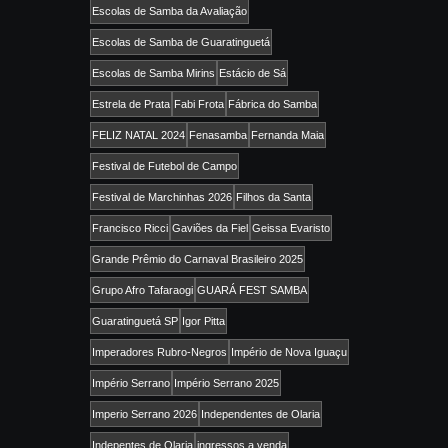
Escolas de Samba da Avaliação
Escolas de Samba de Guaratinguetá
Escolas de Samba Mirins
Estácio de Sá
Estrela de Prata
Fabi Frota
Fábrica do Samba
FELIZ NATAL 2024
Fenasamba
Fernanda Maia
Festival de Futebol de Campo
Festival de Marchinhas 2026
Filhos da Santa
Francisco Ricci
Gaviões da Fiel
Geissa Evaristo
Grande Prêmio do Carnaval Brasileiro 2025
Grupo Afro Tafaraogi
GUARÁ FEST SAMBA
Guaratinguetá SP
Igor Pitta
Imperadores Rubro-Negros
Império de Nova Iguaçu
Império Serrano
Império Serrano 2025
Imperio Serrano 2026
Independentes de Olaria
Indepentes de Olaria
ingressos a venda