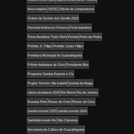
Novo Império
OESG
Oficina de compositores
Ordem do Sorteio dos Desfile 2026
Passista Andressa Fonseca
Porta-bandeira
Porta-Bandeira Thaís Romi
Portela
Porto da Pedra
Prefeito Jr. Fillipo
Prefeito Junior Fillipo
Prefeitura Municipal de Guaratinguetá
Prêmio Atabaque de Ouro
Presidente Bira
Programa Samba Esporte e Cia
Projeto Terreiro Vila Isabel3
Quintal da Magia
rainha da bateria 2025
Rei Momo
Rio de Janeiro
Rosana Pinto
Rosas de Ouiro
Rosas de Ouro
Samba enredo 2025
samba enredo 2026
Sambódromodo Rio
São Clemente
Secretaria da Cultura de Guaratinguetá