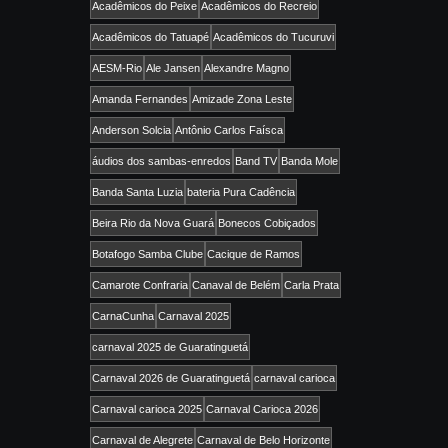
Acadêmicos do Peixe
Acadêmicos do Recreio
Acadêmicos do Tatuapé
Acadêmicos do Tucuruvi
AESM-Rio
Ale Jansen
Alexandre Magno
Amanda Fernandes
Amizade Zona Leste
Anderson Solcia
Antônio Carlos Faísca
áudios dos sambas-enredos
Band TV
Banda Mole
Banda Santa Luzia
bateria Pura Cadência
Beira Rio da Nova Guará
Bonecos Cobiçados
Botafogo Samba Clube
Cacique de Ramos
Camarote Confraria
Canaval de Belém
Carla Prata
CarnaCunha
Carnaval 2025
carnaval 2025 de Guaratinguetá
Carnaval 2026 de Guaratinguetá
carnaval carioca
Carnaval carioca 2025
Carnaval Carioca 2026
Carnaval de Alegrete
Carnaval de Belo Horizonte