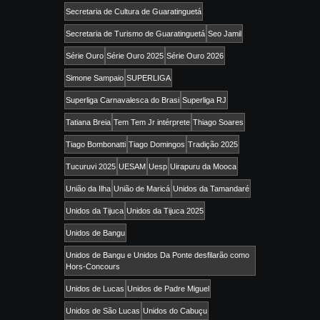
Secretaria de Cultura de Guaratinguetá
Secretaria de Turismo de Guaratinguetá
Seo Jamil
Série Ouro
Série Ouro 2025
Série Ouro 2026
Simone Sampaio
SUPERLIGA
Superliga Carnavalesca do Brasi
Superliga RJ
Tatiana Breia
Tem Tem Jr intérprete
Thiago Soares
Tiago Bombonatti
Tiago Domingos
Tradição 2025
Tucuruvi 2025
UESAM
Uesp
Uirapuru da Mooca
União da Ilha
União de Maricá
Unidos da Tamandaré
Unidos da Tijuca
Unidos da Tijuca 2025
Unidos de Bangu
Unidos de Bangu e Unidos Da Ponte desfilarão como
Hors-Concours
Unidos de Lucas
Unidos de Padre Miguel
Unidos de São Lucas
Unidos do Cabuçu