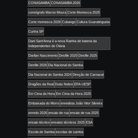
CONASAMBA
CONASAMBA 2026
coreógrafo Marcio Moura
Corte Momesca 2025
Corte momesca 2026
Cubango
Cultura Guaratingueta
Cunha SP
Dani Sant’Anna é a nova Rainha de bateria da
Independentes de Olaria
Darllan Nascimento
Desfile 2020
Desfile 2025
Desfile 2026
Dia Nacional do Samba
Dia Nacional do Samba 2024
Direção de Carnaval
Dragões da Real
Dudu Nobre
EFA-UESP
Em Cima da Hora
Em Cima da Hora 2025
Embaixada do Morro
enredista João Vitor Silveira
enredo 2026
ensaio de rua
ensaio de rua 2025
ensaio técnico
ensaios técnicos 2025
ESA
Escola de Samba
escolas de samba