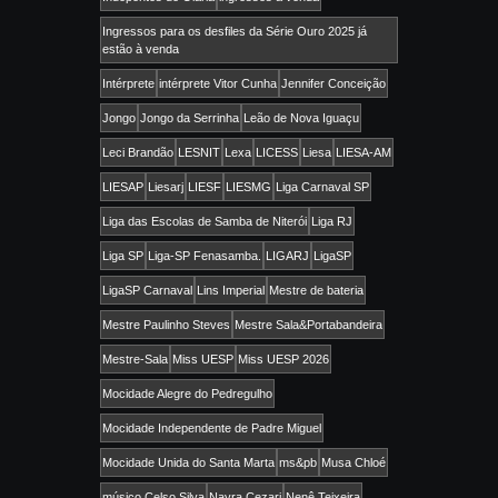
Ingressos para os desfiles da Série Ouro 2025 já
estão à venda
Intérprete
intérprete Vitor Cunha
Jennifer Conceição
Jongo
Jongo da Serrinha
Leão de Nova Iguaçu
Leci Brandão
LESNIT
Lexa
LICESS
Liesa
LIESA-AM
LIESAP
Liesarj
LIESF
LIESMG
Liga Carnaval SP
Liga das Escolas de Samba de Niterói
Liga RJ
Liga SP
Liga-SP Fenasamba.
LIGARJ
LigaSP
LigaSP Carnaval
Lins Imperial
Mestre de bateria
Mestre Paulinho Steves
Mestre Sala&Portabandeira
Mestre-Sala
Miss UESP
Miss UESP 2026
Mocidade Alegre do Pedregulho
Mocidade Independente de Padre Miguel
Mocidade Unida do Santa Marta
ms&pb
Musa Chloé
músico Celso Silva
Nayra Cezari
Nenê Teixeira