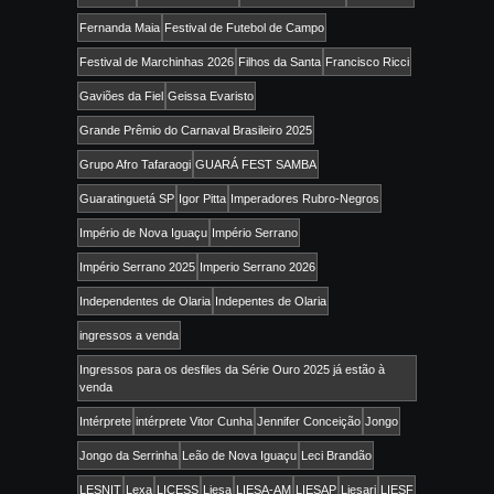
Fernanda Maia
Festival de Futebol de Campo
Festival de Marchinhas 2026
Filhos da Santa
Francisco Ricci
Gaviões da Fiel
Geissa Evaristo
Grande Prêmio do Carnaval Brasileiro 2025
Grupo Afro Tafaraogi
GUARÁ FEST SAMBA
Guaratinguetá SP
Igor Pitta
Imperadores Rubro-Negros
Império de Nova Iguaçu
Império Serrano
Império Serrano 2025
Imperio Serrano 2026
Independentes de Olaria
Indepentes de Olaria
ingressos a venda
Ingressos para os desfiles da Série Ouro 2025 já estão à
venda
Intérprete
intérprete Vitor Cunha
Jennifer Conceição
Jongo
Jongo da Serrinha
Leão de Nova Iguaçu
Leci Brandão
LESNIT
Lexa
LICESS
Liesa
LIESA-AM
LIESAP
Liesarj
LIESF