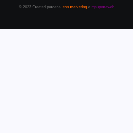
© 2023 Created parceria
leon marketing
e
rgsuporteweb