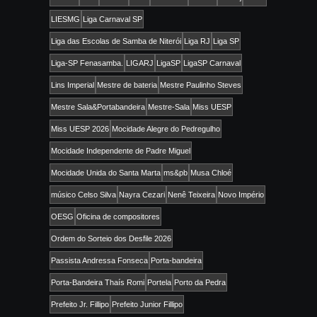
LIESMG
Liga Carnaval SP
Liga das Escolas de Samba de Niterói
Liga RJ
Liga SP
Liga-SP Fenasamba.
LIGARJ
LigaSP
LigaSP Carnaval
Lins Imperial
Mestre de bateria
Mestre Paulinho Steves
Mestre Sala&Portabandeira
Mestre-Sala
Miss UESP
Miss UESP 2026
Mocidade Alegre do Pedregulho
Mocidade Independente de Padre Miguel
Mocidade Unida do Santa Marta
ms&pb
Musa Chloé
músico Celso Silva
Nayra Cezari
Nenê Teixeira
Novo Império
OESG
Oficina de compositores
Ordem do Sorteio dos Desfile 2026
Passista Andressa Fonseca
Porta-bandeira
Porta-Bandeira Thaís Romi
Portela
Porto da Pedra
Prefeito Jr. Fillipo
Prefeito Junior Fillipo