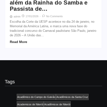
além da Rainha do Samba e
Passista de…
17/01/2026
-
No Comments
admin
Escolha da Corte da UESP acontece no dia 24 de janeiro, no
Memorial da América Latina, e marca uma nova fase do
tradicional concurso do Carnaval paulistano São Paulo, janeiro
de 2026 – A União das...
Read More
Tags
Acadêmico do Campo do Galvão
Acadêmicos da Santa Cruz
Academicos de Niterói
Acadêmicos de Niterói