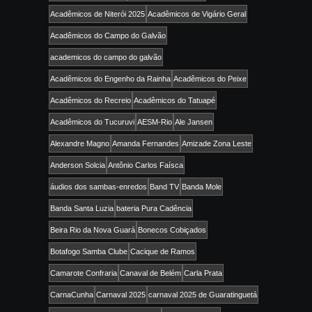
Acadêmicos de Niterói 2025
Acadêmicos de Vigário Geral
Acadêmicos do Campo do Galvão
academicos do campo do galvão
Acadêmicos do Engenho da Rainha
Acadêmicos do Peixe
Acadêmicos do Recreio
Acadêmicos do Tatuapé
Acadêmicos do Tucuruvi
AESM-Rio
Ale Jansen
Alexandre Magno
Amanda Fernandes
Amizade Zona Leste
Anderson Solcia
Antônio Carlos Faísca
áudios dos sambas-enredos
Band TV
Banda Mole
Banda Santa Luzia
bateria Pura Cadência
Beira Rio da Nova Guará
Bonecos Cobiçados
Botafogo Samba Clube
Cacique de Ramos
Camarote Confraria
Canaval de Belém
Carla Prata
CarnaCunha
Carnaval 2025
carnaval 2025 de Guaratinguetá