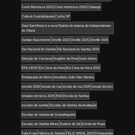
Corte Momesca 2025
Corte momesca 2026
Cubango
Cultura Guaratingueta
Cunha SP
Dani Sant’Anna é a nova Rainha de bateria da Independentes
de Olaria
Darllan Nascimento
Desfile 2020
Desfile 2025
Desfile 2026
Dia Nacional do Samba
Dia Nacional do Samba 2024
Direção de Carnaval
Dragões da Real
Dudu Nobre
EFA-UESP
Em Cima da Hora
Em Cima da Hora 2025
Embaixada do Morro
enredista João Vitor Silveira
enredo 2026
ensaio de rua
ensaio de rua 2025
ensaio técnico
ensaios técnicos 2025
ESA
Escola de Samba
escolas de samba
Escolas de Samba da Avaliação
Escolas de Samba de Guaratinguetá
Escolas de Samba Mirins
Estácio de Sá
Estrela de Prata
Fabi Frota
Fábrica do Samba
FELIZ NATAL 2024
Fenasamba