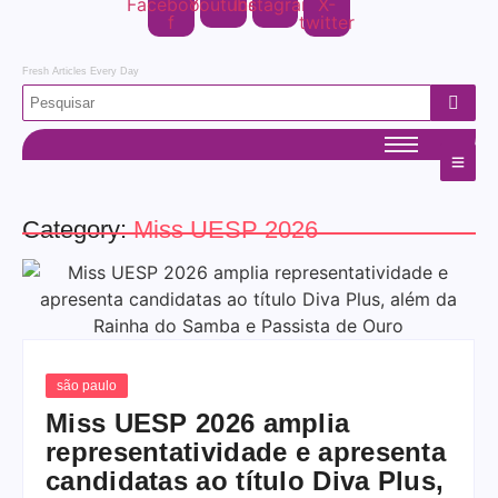
Facebook-
Youtube
Instagram
X-
f
twitter
Fresh Articles Every Day
Category:
Miss UESP 2026
são paulo
Miss UESP 2026 amplia
representatividade e apresenta
candidatas ao título Diva Plus,