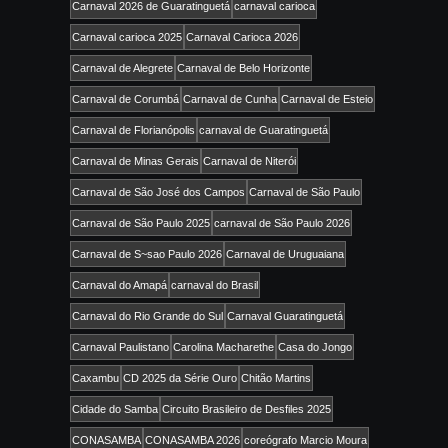
Carnaval 2026 de Guaratinguetá
carnaval carioca
Carnaval carioca 2025
Carnaval Carioca 2026
Carnaval de Alegrete
Carnaval de Belo Horizonte
Carnaval de Corumbá
Carnaval de Cunha
Carnaval de Esteio
Carnaval de Florianópolis
carnaval de Guaratinguetá
Carnaval de Minas Gerais
Carnaval de Niterói
Carnaval de São José dos Campos
Carnaval de São Paulo
Carnaval de São Paulo 2025
carnaval de São Paulo 2026
Carnaval de S~sao Paulo 2026
Carnaval de Uruguaiana
Carnaval do Amapá
carnaval do Brasil
Carnaval do Rio Grande do Sul
Carnaval Guaratinguetá
Carnaval Paulistano
Carolina Macharethe
Casa do Jongo
Caxambu
CD 2025 da Série Ouro
Chitão Martins
Cidade do Samba
Circuito Brasileiro de Desfiles 2025
CONASAMBA
CONASAMBA 2026
coreógrafo Marcio Moura