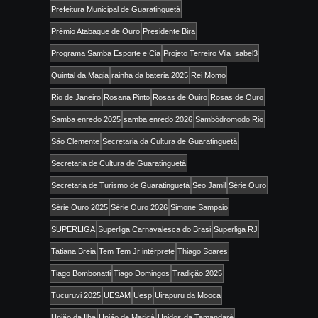
Prefeitura Municipal de Guaratinguetá
Prêmio Atabaque de Ouro
Presidente Bira
Programa Samba Esporte e Cia
Projeto Terreiro Vila Isabel3
Quintal da Magia
rainha da bateria 2025
Rei Momo
Rio de Janeiro
Rosana Pinto
Rosas de Ouiro
Rosas de Ouro
Samba enredo 2025
samba enredo 2026
Sambódromodo Rio
São Clemente
Secretaria da Cultura de Guaratinguetá
Secretaria de Cultura de Guaratinguetá
Secretaria de Turismo de Guaratinguetá
Seo Jamil
Série Ouro
Série Ouro 2025
Série Ouro 2026
Simone Sampaio
SUPERLIGA
Superliga Carnavalesca do Brasi
Superliga RJ
Tatiana Breia
Tem Tem Jr intérprete
Thiago Soares
Tiago Bombonatti
Tiago Domingos
Tradição 2025
Tucuruvi 2025
UESAM
Uesp
Uirapuru da Mooca
União da Ilha
União de Maricá
Unidos da Tamandaré