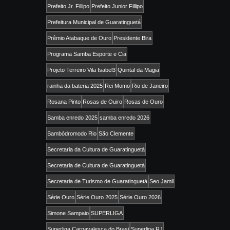
Prefeito Jr. Fillipo
Prefeito Junior Fillipo
Prefeitura Municipal de Guaratinguetá
Prêmio Atabaque de Ouro
Presidente Bira
Programa Samba Esporte e Cia
Projeto Terreiro Vila Isabel3
Quintal da Magia
rainha da bateria 2025
Rei Momo
Rio de Janeiro
Rosana Pinto
Rosas de Ouiro
Rosas de Ouro
Samba enredo 2025
samba enredo 2026
Sambódromodo Rio
São Clemente
Secretaria da Cultura de Guaratinguetá
Secretaria de Cultura de Guaratinguetá
Secretaria de Turismo de Guaratinguetá
Seo Jamil
Série Ouro
Série Ouro 2025
Série Ouro 2026
Simone Sampaio
SUPERLIGA
Superliga Carnavalesca do Brasi
Superliga RJ