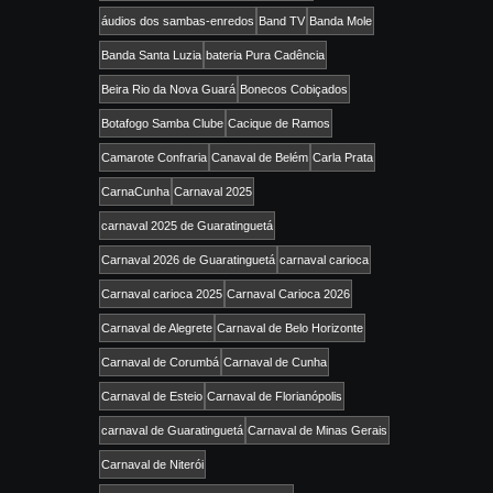
áudios dos sambas-enredos
Band TV
Banda Mole
Banda Santa Luzia
bateria Pura Cadência
Beira Rio da Nova Guará
Bonecos Cobiçados
Botafogo Samba Clube
Cacique de Ramos
Camarote Confraria
Canaval de Belém
Carla Prata
CarnaCunha
Carnaval 2025
carnaval 2025 de Guaratinguetá
Carnaval 2026 de Guaratinguetá
carnaval carioca
Carnaval carioca 2025
Carnaval Carioca 2026
Carnaval de Alegrete
Carnaval de Belo Horizonte
Carnaval de Corumbá
Carnaval de Cunha
Carnaval de Esteio
Carnaval de Florianópolis
carnaval de Guaratinguetá
Carnaval de Minas Gerais
Carnaval de Niterói