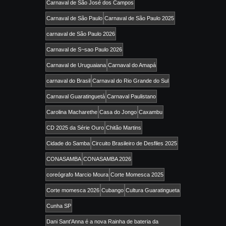
Carnaval de São José dos Campos
Carnaval de São Paulo
Carnaval de São Paulo 2025
carnaval de São Paulo 2026
Carnaval de S~sao Paulo 2026
Carnaval de Uruguaiana
Carnaval do Amapá
carnaval do Brasil
Carnaval do Rio Grande do Sul
Carnaval Guaratinguetá
Carnaval Paulistano
Carolina Macharethe
Casa do Jongo
Caxambu
CD 2025 da Série Ouro
Chitão Martins
Cidade do Samba
Circuito Brasileiro de Desfiles 2025
CONASAMBA
CONASAMBA 2026
coreógrafo Marcio Moura
Corte Momesca 2025
Corte momesca 2026
Cubango
Cultura Guaratingueta
Cunha SP
Dani Sant’Anna é a nova Rainha de bateria da