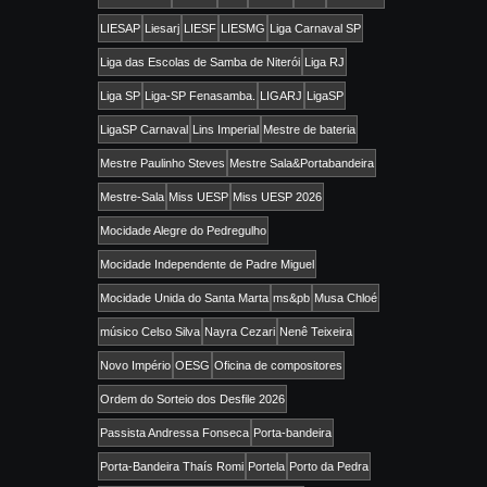
LIESAP
Liesarj
LIESF
LIESMG
Liga Carnaval SP
Liga das Escolas de Samba de Niterói
Liga RJ
Liga SP
Liga-SP Fenasamba.
LIGARJ
LigaSP
LigaSP Carnaval
Lins Imperial
Mestre de bateria
Mestre Paulinho Steves
Mestre Sala&Portabandeira
Mestre-Sala
Miss UESP
Miss UESP 2026
Mocidade Alegre do Pedregulho
Mocidade Independente de Padre Miguel
Mocidade Unida do Santa Marta
ms&pb
Musa Chloé
músico Celso Silva
Nayra Cezari
Nenê Teixeira
Novo Império
OESG
Oficina de compositores
Ordem do Sorteio dos Desfile 2026
Passista Andressa Fonseca
Porta-bandeira
Porta-Bandeira Thaís Romi
Portela
Porto da Pedra