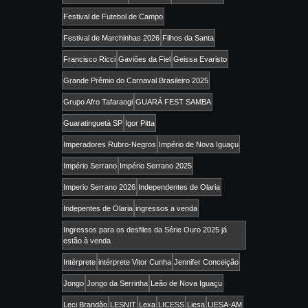
Festival de Futebol de Campo
Festival de Marchinhas 2026
Filhos da Santa
Francisco Ricci
Gaviões da Fiel
Geissa Evaristo
Grande Prêmio do Carnaval Brasileiro 2025
Grupo Afro Tafaraogi
GUARÁ FEST SAMBA
Guaratinguetá SP
Igor Pitta
Imperadores Rubro-Negros
Império de Nova Iguaçu
Império Serrano
Império Serrano 2025
Imperio Serrano 2026
Independentes de Olaria
Indepentes de Olaria
ingressos a venda
Ingressos para os desfiles da Série Ouro 2025 já
estão à venda
Intérprete
intérprete Vitor Cunha
Jennifer Conceição
Jongo
Jongo da Serrinha
Leão de Nova Iguaçu
Leci Brandão
LESNIT
Lexa
LICESS
Liesa
LIESA-AM