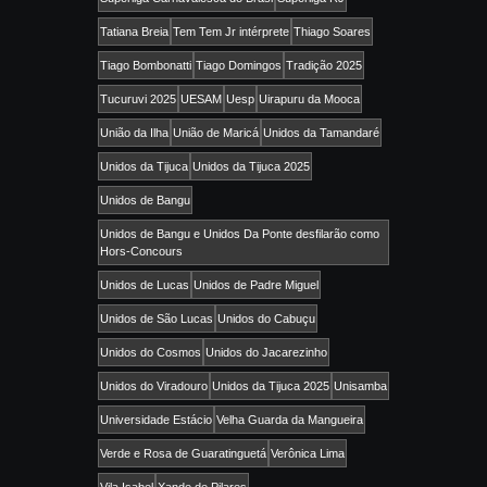
Tatiana Breia
Tem Tem Jr intérprete
Thiago Soares
Tiago Bombonatti
Tiago Domingos
Tradição 2025
Tucuruvi 2025
UESAM
Uesp
Uirapuru da Mooca
União da Ilha
União de Maricá
Unidos da Tamandaré
Unidos da Tijuca
Unidos da Tijuca 2025
Unidos de Bangu
Unidos de Bangu e Unidos Da Ponte desfilarão como
Hors-Concours
Unidos de Lucas
Unidos de Padre Miguel
Unidos de São Lucas
Unidos do Cabuçu
Unidos do Cosmos
Unidos do Jacarezinho
Unidos do Viradouro
Unidos da Tijuca 2025
Unisamba
Universidade Estácio
Velha Guarda da Mangueira
Verde e Rosa de Guaratinguetá
Verônica Lima