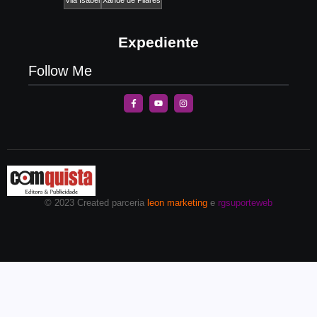
Vila Isabel
Xande de Pilares
Expediente
Follow Me
© 2023 Created parceria
leon marketing
e
rgsuporteweb