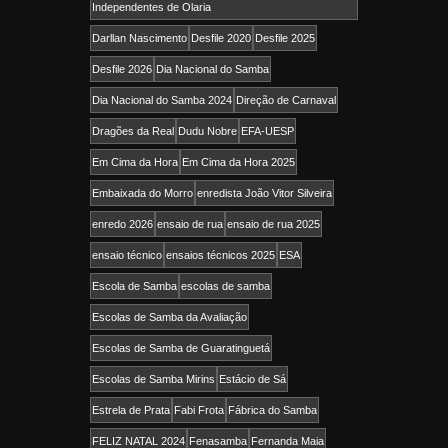
Independentes de Olaria
Darllan Nascimento
Desfile 2020
Desfile 2025
Desfile 2026
Dia Nacional do Samba
Dia Nacional do Samba 2024
Direção de Carnaval
Dragões da Real
Dudu Nobre
EFA-UESP
Em Cima da Hora
Em Cima da Hora 2025
Embaixada do Morro
enredista João Vitor Silveira
enredo 2026
ensaio de rua
ensaio de rua 2025
ensaio técnico
ensaios técnicos 2025
ESA
Escola de Samba
escolas de samba
Escolas de Samba da Avaliação
Escolas de Samba de Guaratinguetá
Escolas de Samba Mirins
Estácio de Sá
Estrela de Prata
Fabi Frota
Fábrica do Samba
FELIZ NATAL 2024
Fenasamba
Fernanda Maia